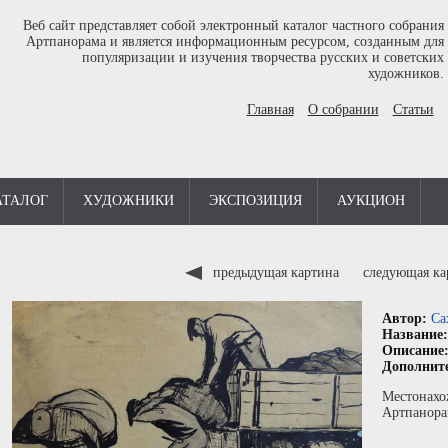
Веб сайт представляет собой электронный каталог частного собрания
Артпанорама и является информационным ресурсом, созданным для
популяризации и изучения творчества русских и советских
художников.
Главная
О собрании
Статьи
АТАЛОГ
ХУДОЖНИКИ
ЭКСПОЗИЦИЯ
АУКЦИОН
предыдущая картина
следующая к
Автор:
Са
Название
Описание
Дополнит
Местонахо
Артпанора