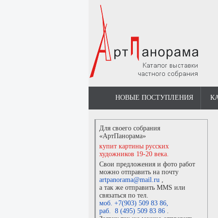
НОВЫЕ ПОСТУПЛЕНИЯ
К
Для своего собрания
«АртПанорама»
купит картины русских
художников 19-20 века.
Свои предложения и фото работ
можно отправить на почту
artpanorama@mail.ru
,
а так же отправить MMS или
связаться по тел.
моб. +7(903) 509 83 86
,
раб. 8 (495) 509 83 86
.