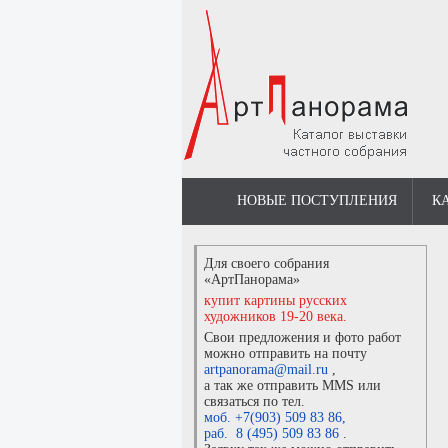
НОВЫЕ ПОСТУПЛЕНИЯ
К
Для своего собрания
«АртПанорама»
купит картины русских
художников 19-20 века.
Свои предложения и фото работ
можно отправить на почту
artpanorama@mail.ru
,
а так же отправить MMS или
связаться по тел.
моб. +7(903) 509 83 86
,
раб. 8 (495) 509 83 86
.