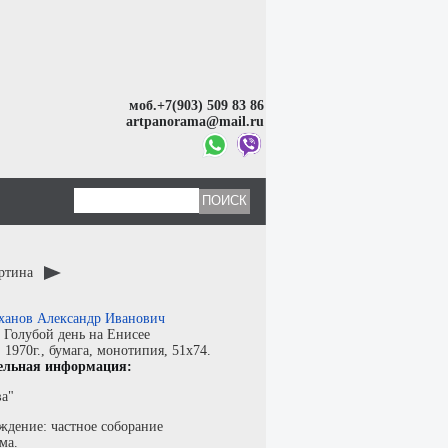
моб.+7(903) 509 83 86
artpanorama@mail.ru
артина
ханов Александр Иванович
:
Голубой день на Енисее
:
1970г.,
бумага
,
монотипия
, 51x74.
ельная информация:
ва"
ждение: частное соборание
ма.