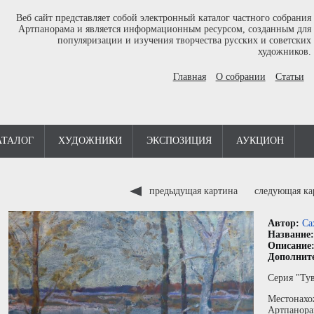
Веб сайт представляет собой электронный каталог частного собрания
Артпанорама и является информационным ресурсом, созданным для
популяризации и изучения творчества русских и советских
художников.
Главная
О собрании
Статьи
АТАЛОГ
ХУДОЖНИКИ
ЭКСПОЗИЦИЯ
АУКЦИОН
предыдущая картина
следующая к
Автор:
Са
Название
Описание
Дополнит
Серия "Ту
Местонахо
Артпанора