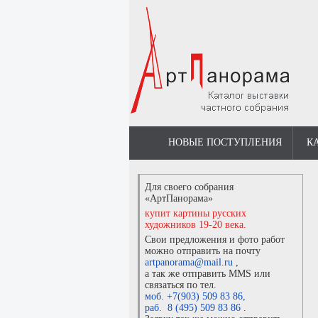
НОВЫЕ ПОСТУПЛЕНИЯ
К
Для своего собрания
«АртПанорама»
купит картины русских
художников 19-20 века.
Свои предложения и фото работ
можно отправить на почту
artpanorama@mail.ru
,
а так же отправить MMS или
связаться по тел.
моб. +7(903) 509 83 86
,
раб. 8 (495) 509 83 86
.