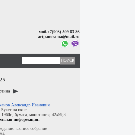
моб.+7(903) 509 83 86
artpanorama@mail.ru
25
артина
ханов Александр Иванович
:
Букет на окне
:
1960г.,
бумага
,
монотипия
, 42x59,3.
ельная информация:
ждение: частное собрание
ма.