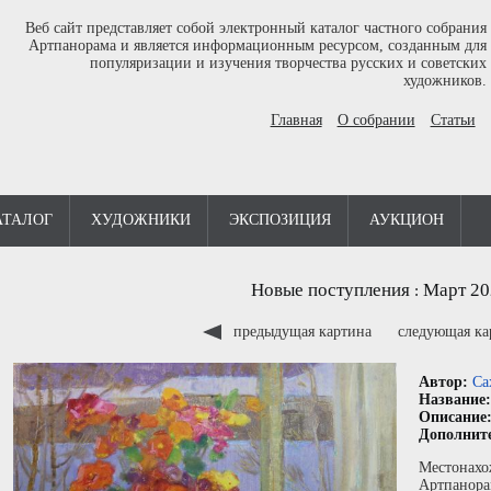
Веб сайт представляет собой электронный каталог частного собрания
Артпанорама и является информационным ресурсом, созданным для
популяризации и изучения творчества русских и советских
художников.
Главная
О собрании
Статьи
АТАЛОГ
ХУДОЖНИКИ
ЭКСПОЗИЦИЯ
АУКЦИОН
Новые поступления
Март 20
:
предыдущая картина
следующая к
Автор:
Са
Название
Описание
Дополнит
Местонахо
Артпанора