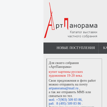
НОВЫЕ ПОСТУПЛЕНИЯ
К
Для своего собрания
«АртПанорама»
купит картины русских
художников 19-20 века.
Свои предложения и фото работ
можно отправить на почту
artpanorama@mail.ru
,
а так же отправить MMS или
связаться по тел.
моб. +7(903) 509 83 86
,
раб. 8 (495) 509 83 86
.