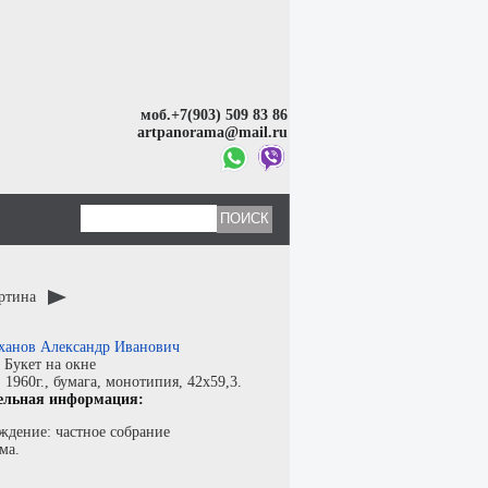
моб.+7(903) 509 83 86
artpanorama@mail.ru
артина
ханов Александр Иванович
:
Букет на окне
:
1960г.,
бумага
,
монотипия
, 42x59,3.
ельная информация:
ждение: частное собрание
ма.