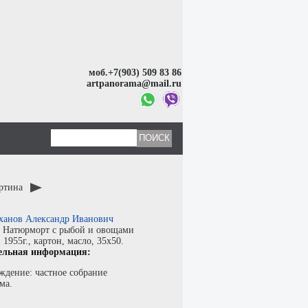
моб.+7(903) 509 83 86
artpanorama@mail.ru
артина
ханов Александр Иванович
:
Натюрморт с рыбой и овощами
:
1955г.,
картон
,
масло
, 35x50.
ельная информация:
ждение: частное собрание
ма.