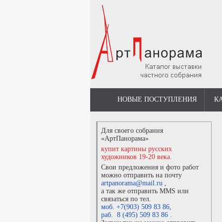
НОВЫЕ ПОСТУПЛЕНИЯ
К
Для своего собрания
«АртПанорама»
купит картины русских
художников 19-20 века.
Свои предложения и фото работ
можно отправить на почту
artpanorama@mail.ru
,
а так же отправить MMS или
связаться по тел.
моб. +7(903) 509 83 86
,
раб. 8 (495) 509 83 86
.