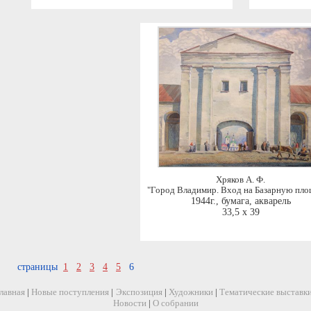
Хряков А. Ф.
"Город Владимир. Вход на Базарную пло
1944г.
,
бумага, акварель
33,5 x 39
страницы
1
2
3
4
5
6
лавная
|
Новые поступления
|
Экспозиция
|
Художники
|
Тематические выставк
Новости
|
О собрании