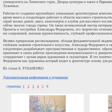
университета на Ленинских горах, Дворца культуры и науки в Варшаве
Лужниках.
Работая по созданию крупнейших уникальных архитектурных комплекс
время много и плодотворно работает в области массового строительств
серий жилых домов, школ, кинотеатров и клубов для массового после
сейчас многие города страны. Он также великолепный мастер интерье
Проекты и постройки Александра Федоровича, его творчество отличаю
им сооружений, высокая художественность, глубокий профессионализм
Являясь прекрасным рисовальщиком, обладая фундаментальной академ
глубоким знанием строительного искусства, Александр Федорович в с
плодотворно разрабатывает пространственные и художественно- образ
принимает в своих работах произведения монументального и декорати
сотрудничает с целым рядом художников и скульпторов. И это понятно
Федоровича как художника который видит в архитектуре основу для ра
Из статьи Б. РУБАНЕНКО
Дополнительная информация о художнике
страницы
1
2
3
4
5
6