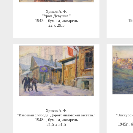
Хряков А. Ф.
"Урал. Девушка."
1942г.
,
бумага, акварель
19
22 x 29,5
Хряков А. Ф.
"Извозная слобода. Дорогомиловская застава."
"Экскурси
1948г.
,
бумага, акварель
1945г.
,
б
21,5 x 31,5