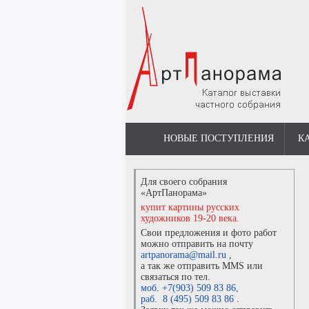
НОВЫЕ ПОСТУПЛЕНИЯ
К
Для своего собрания
«АртПанорама»
купит картины русских
художников 19-20 века.
Свои предложения и фото работ
можно отправить на почту
artpanorama@mail.ru
,
а так же отправить MMS или
связаться по тел.
моб. +7(903) 509 83 86
,
раб. 8 (495) 509 83 86
.