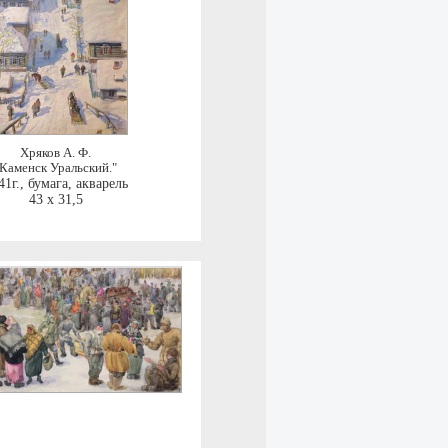
Хряков А. Ф.
"Каменск Уральский."
41г.
,
бумага, акварель
43 x 31,5