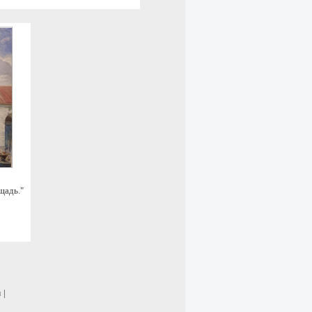
щадь."
и
|