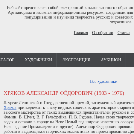
Веб сайт представляет собой электронный каталог частного собрания
Артпанорама и является информационным ресурсом, созданным для
популяризации и изучения творчества русских и советских
художников.
Главная
О собрании
Статьи
АТАЛОГ
ХУДОЖНИКИ
ЭКСПОЗИЦИЯ
АУКЦИОН
Все художники
ХРЯКОВ АЛЕКСАНДР ФЁДОРОВИЧ (1903 - 1976)
Лауреат Ленинской и Государственной премий, заслуженный архитек
Хряков
принадлежит к числу видных советских архитекторов старшего
высокого мастерства от таких выдающихся представителей русской и со
Фомин, В. Шунт, В. Г. Гельфрейха, П. В. Руднев. Начав свою творческ
годах и оставив в городе на Неве Целый ряд широко известных соор
Неве. здание Промакадемии и другие). Александр Федорович проявил в
работая в выдающихся творческих коллективах по проектированию Дв