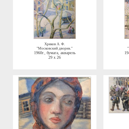
Хряков А. Ф.
"Московский дворик."
1960г.
,
бумага, акварель
19
29 x 26