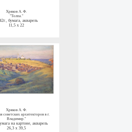
Хряков А. Ф.
"Толпа."
42г.
,
бумага, акварель
11,5 x 22
Хряков А. Ф.
я советских архитекторов в г.
Владимир."
умага на картоне, акварель
26,3 x 39,5