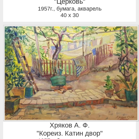
"Церковь"
1957г.
,
бумага, акварель
40 x 30
Хряков А. Ф.
"Кореиз. Катин двор"