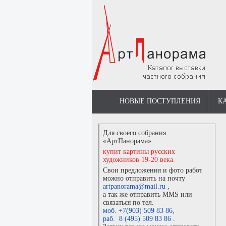
НОВЫЕ ПОСТУПЛЕНИЯ
К
Для своего собрания
«АртПанорама»
купит картины русских
художников 19-20 века.
Свои предложения и фото работ
можно отправить на почту
artpanorama@mail.ru
,
а так же отправить MMS или
связаться по тел.
моб. +7(903) 509 83 86
,
раб. 8 (495) 509 83 86
.