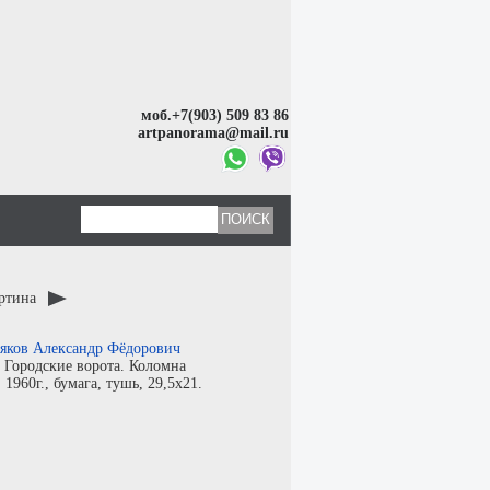
моб.+7(903) 509 83 86
artpanorama@mail.ru
артина
яков Александр Фёдорович
:
Городские ворота. Коломна
:
1960г.,
бумага
,
тушь
, 29,5x21.