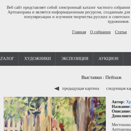
Веб сайт представляет собой электронный каталог частного собрания
Артпанорама и является информационным ресурсом, созданным для
популяризации и изучения творчества русских и советских
художников.
Главная
О собрании
Статьи
АТАЛОГ
ХУДОЖНИКИ
ЭКСПОЗИЦИЯ
АУКЦИОН
Выставки
Пейзаж
:
предыдущая картина
следующая к
Автор:
Хр
Название
Описание
Дополнит
Местонахо
Артпанора