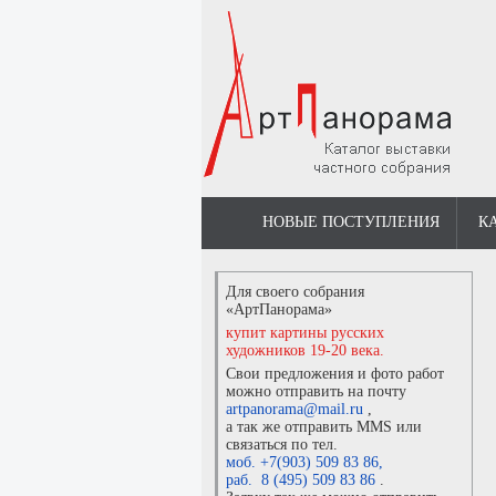
НОВЫЕ ПОСТУПЛЕНИЯ
К
Для своего собрания
«АртПанорама»
купит картины русских
художников 19-20 века.
Свои предложения и фото работ
можно отправить на почту
artpanorama@mail.ru
,
а так же отправить MMS или
связаться по тел.
моб. +7(903) 509 83 86
,
раб. 8 (495) 509 83 86
.