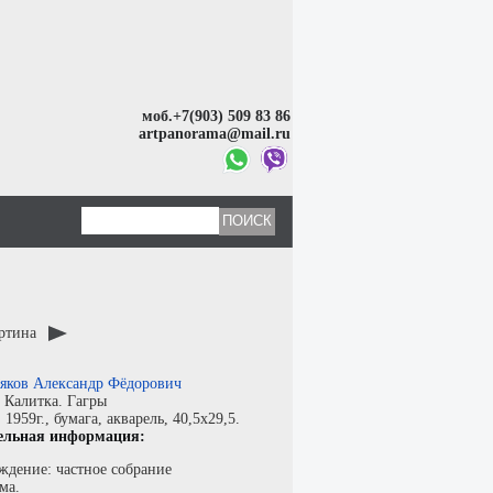
моб.+7(903) 509 83 86
artpanorama@mail.ru
артина
яков Александр Фёдорович
:
Калитка. Гагры
:
1959г.,
бумага
,
акварель
, 40,5x29,5.
ельная информация:
ждение: частное собрание
ма.