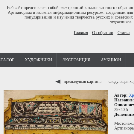
Веб сайт представляет собой электронный каталог частного собрания
Артпанорама и является информационным ресурсом, созданным для
популяризации и изучения творчества русских и советских
художников.
Главная
О собрании
Статьи
АТАЛОГ
ХУДОЖНИКИ
ЭКСПОЗИЦИЯ
АУКЦИОН
предыдущая картина
следующая к
Автор:
Хр
Название
Описание
29x40,5.
Дополнит
Местонахо
Артпанора