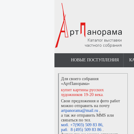
НОВЫЕ ПОСТУПЛЕНИЯ
К
Для своего собрания
«АртПанорама»
купит картины русских
художников 19-20 века.
Свои предложения и фото работ
можно отправить на почту
artpanorama@mail.ru
,
а так же отправить MMS или
связаться по тел.
моб. +7(903) 509 83 86
,
раб. 8 (495) 509 83 86
.