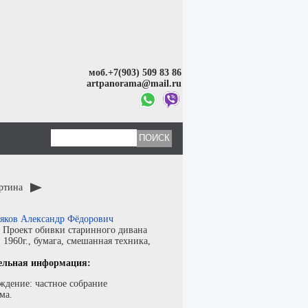
моб.+7(903) 509 83 86
artpanorama@mail.ru
артина
яков Александр Фёдорович
:
Проект обивки старинного дивана
:
1960г.,
бумага
,
смешанная техника
,
ельная информация:
ждение: частное собрание
ма.