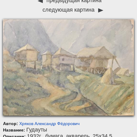
предыдущая картина
следующая картина
Автор:
Хряков Александр Фёдорович
Гудауты
Название:
1932г.,
бумага
,
акварель
, 25x34,5.
Описание: