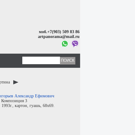
моб.+7(903) 509 83 86
artpanorama@mail.ru
артина
игорьев Александр Ефимович
:
Композиция 3
:
1993г.,
картон
,
гуашь
, 68x69.