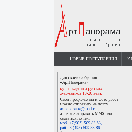
НОВЫЕ ПОСТУПЛЕНИЯ
К
Для своего собрания
«АртПанорама»
купит картины русских
художников 19-20 века.
Свои предложения и фото работ
можно отправить на почту
artpanorama@mail.ru
,
а так же отправить MMS или
связаться по тел.
моб. +7(903) 509 83 86
,
раб. 8 (495) 509 83 86
.