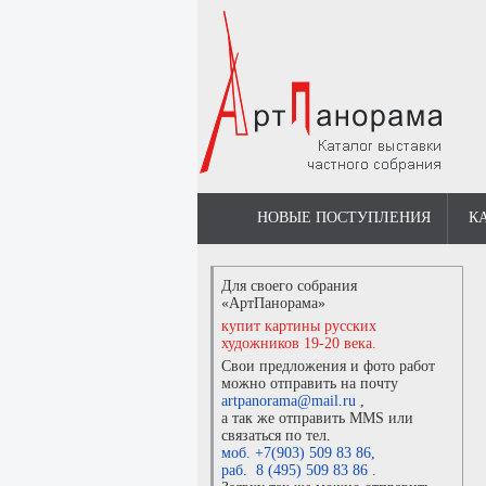
НОВЫЕ ПОСТУПЛЕНИЯ
К
Для своего собрания
«АртПанорама»
купит картины русских
художников 19-20 века.
Свои предложения и фото работ
можно отправить на почту
artpanorama@mail.ru
,
а так же отправить MMS или
связаться по тел.
моб. +7(903) 509 83 86
,
раб. 8 (495) 509 83 86
.