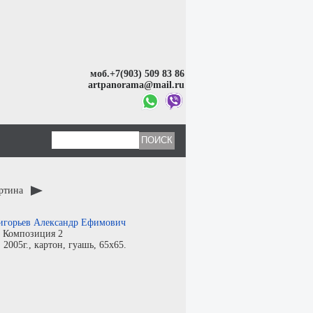
моб.+7(903) 509 83 86
artpanorama@mail.ru
артина
игорьев Александр Ефимович
:
Композиция 2
:
2005г.,
картон
,
гуашь
, 65x65.