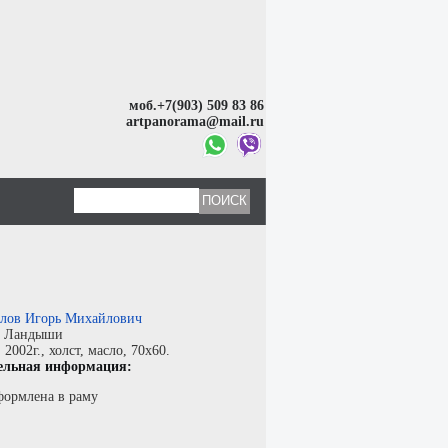
моб.+7(903) 509 83 86
artpanorama@mail.ru
лов Игорь Михайлович
:
Ландыши
:
2002г.,
холст
,
масло
, 70x60.
ельная информация:
формлена в раму