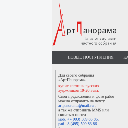
НОВЫЕ ПОСТУПЛЕНИЯ
К
Для своего собрания
«АртПанорама»
купит картины русских
художников 19-20 века.
Свои предложения и фото работ
можно отправить на почту
artpanorama@mail.ru
,
а так же отправить MMS или
связаться по тел.
моб. +7(903) 509 83 86
,
раб. 8 (495) 509 83 86
.