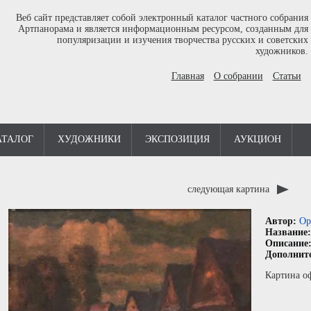
Веб сайт представляет собой электронный каталог частного собрания
Артпанорама и является информационным ресурсом, созданным для
популяризации и изучения творчества русских и советских
художников.
Главная
О собрании
Статьи
АТАЛОГ
ХУДОЖНИКИ
ЭКСПОЗИЦИЯ
АУКЦИОН
следующая картина
Автор:
Ор
Название
Описание
Дополнит
Картина о