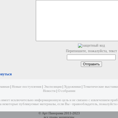
Перепишите, пожалуйста, текст
рнуться
лавная
|
Новые поступления
|
Экспозиция
|
Художники
|
Тематические выставк
Новости
|
О собрании
имеет исключительно информационную цель и не связано с извлечением прибыл
а некоторые публикуемые материалы, если Вы - правообладатель, пожалуйста 
© Арт Панорама 2011-2023
все права защищены