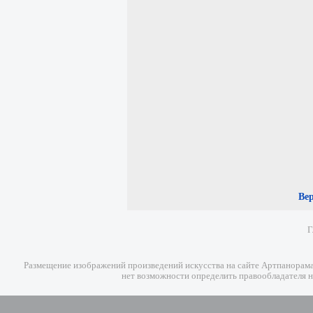
Ве
Г
Размещение изображений произведений искусства на сайте Артпанорама 
нет возможности определить правообладателя н