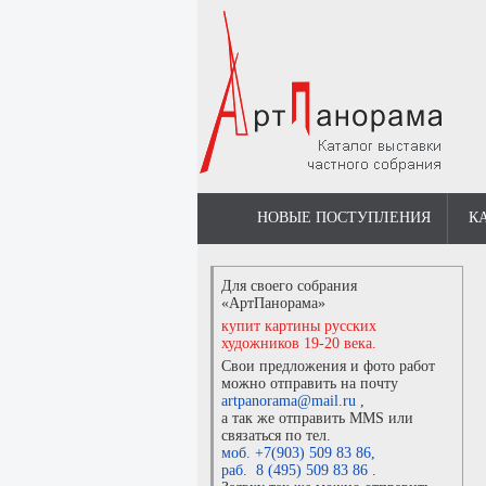
НОВЫЕ ПОСТУПЛЕНИЯ
К
Для своего собрания
«АртПанорама»
купит картины русских
художников 19-20 века.
Свои предложения и фото работ
можно отправить на почту
artpanorama@mail.ru
,
а так же отправить MMS или
связаться по тел.
моб. +7(903) 509 83 86
,
раб. 8 (495) 509 83 86
.