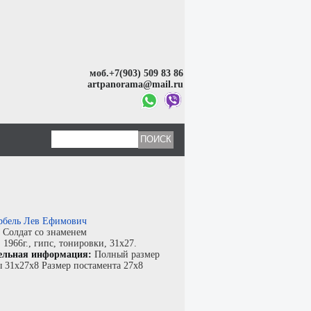
моб.+7(903) 509 83 86
artpanorama@mail.ru
рбель Лев Ефимович
:
Солдат со знаменем
:
1966г.,
гипс
,
тонировки
, 31x27.
ельная информация:
Полный размер
ы 31х27х8 Размер постамента 27х8