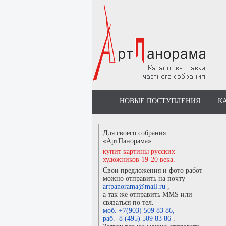
НОВЫЕ ПОСТУПЛЕНИЯ
К
Для своего собрания
«АртПанорама»
купит картины русских
художников 19-20 века.
Свои предложения и фото работ
можно отправить на почту
artpanorama@mail.ru
,
а так же отправить MMS или
связаться по тел.
моб. +7(903) 509 83 86
,
раб. 8 (495) 509 83 86
.