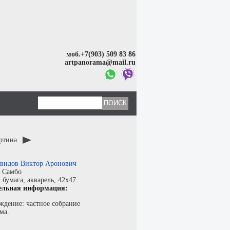
моб.+7(903) 509 83 86
artpanorama@mail.ru
артина
видов Виктор Аронович
:
Самбо
:
бумага
,
акварель
, 42x47.
ельная информация:
ждение: частное собрание
ма.