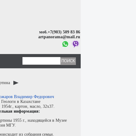
моб.+7(903) 509 83 86
artpanorama@mail.ru
артина
ожаров Владимир Федорович
:
Геологи в Казахстане
:
1954г.,
картон
,
масло
, 32x37.
ельная информация:
ртины 1955 г., находящейся в Музее
ния МГУ.
оисходит из собрания семьи.