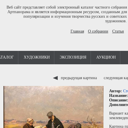
Веб сайт представляет собой электронный каталог частного собрания
Артпанорама и является информационным ресурсом, созданным для
популяризации и изучения творчества русских и советских
художников.
Главная
О собрании
Статьи
АТАЛОГ
ХУДОЖНИКИ
ЭКСПОЗИЦИЯ
АУКЦИОН
предыдущая картина
следующая к
Автор:
Ст
Название
Описание
Дополнит
Вариант ка
землеведе
Картина пр