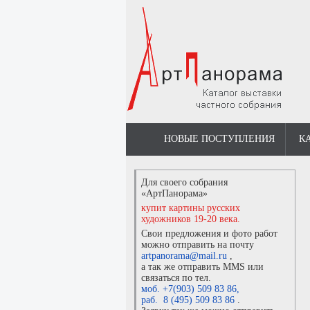
НОВЫЕ ПОСТУПЛЕНИЯ
К
Для своего собрания
«АртПанорама»
купит картины русских
художников 19-20 века.
Свои предложения и фото работ
можно отправить на почту
artpanorama@mail.ru
,
а так же отправить MMS или
связаться по тел.
моб. +7(903) 509 83 86
,
раб. 8 (495) 509 83 86
.