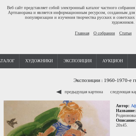
Веб сайт представляет собой электронный каталог частного собрания
Артпанорама и является информационным ресурсом, созданным для
популяризации и изучения творчества русских и советских
художников.
Главная
О собрании
Статьи
АТАЛОГ
ХУДОЖНИКИ
ЭКСПОЗИЦИЯ
АУКЦИОН
Экспозиции
1960-1970-е г
:
предыдущая картина
следующая к
Автор:
Аф
Название
Родионова
Описание
20x45.