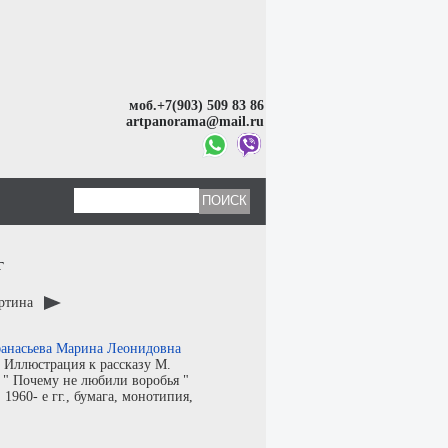
моб.+7(903) 509 83 86
artpanorama@mail.ru
г
артина
анасьева Марина Леонидовна
:
Иллюстрация к рассказу М.
 " Почему не любили воробья "
:
1960- е гг.,
бумага
,
монотипия
,