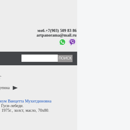
моб.+7(903) 509 83 86
artpanorama@mail.ru
г
артина
нум Ванцетта Мухитдиновна
:
Гуси-лебеди.
:
1975г.,
холст
,
масло
, 70x80.