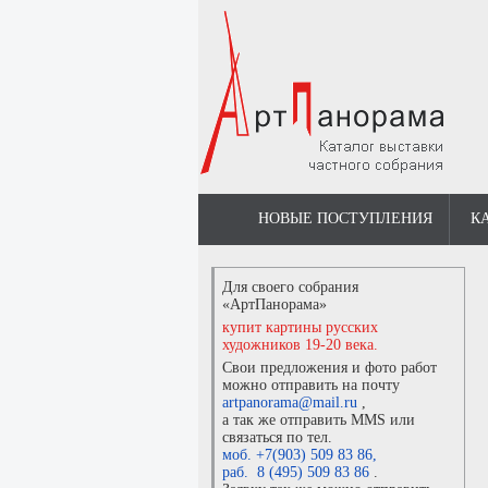
НОВЫЕ ПОСТУПЛЕНИЯ
К
Для своего собрания
«АртПанорама»
купит картины русских
художников 19-20 века.
Свои предложения и фото работ
можно отправить на почту
artpanorama@mail.ru
,
а так же отправить MMS или
связаться по тел.
моб. +7(903) 509 83 86
,
раб. 8 (495) 509 83 86
.