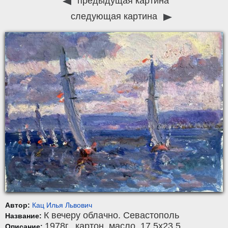
предыдущая картина
следующая картина
Автор:
Кац Илья Львович
К вечеру облачно. Севастополь
Название:
1978г.,
картон
,
масло
, 17,5x23,5.
Описание: