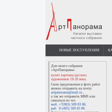
НОВЫЕ ПОСТУПЛЕНИЯ
К
Для своего собрания
«АртПанорама»
купит картины русских
художников 19-20 века.
Свои предложения и фото работ
можно отправить на почту
artpanorama@mail.ru
,
а так же отправить MMS или
связаться по тел.
моб. +7(903) 509 83 86
,
раб. 8 (495) 509 83 86
.