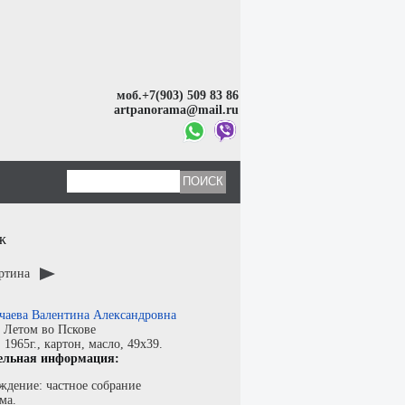
моб.+7(903) 509 83 86
artpanorama@mail.ru
ж
артина
чаева Валентина Александровна
:
Летом во Пскове
:
1965г.,
картон
,
масло
, 49x39.
ельная информация:
ждение: частное собрание
ма.