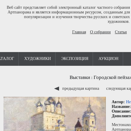
Веб сайт представляет собой электронный каталог частного собрания
Артпанорама и является информационным ресурсом, созданным для
популяризации и изучения творчества русских и советских
художников.
Главная
О собрании
Статьи
АТАЛОГ
ХУДОЖНИКИ
ЭКСПОЗИЦИЯ
АУКЦИОН
Выставки
Городской пейза
:
предыдущая картина
следующая к
Автор:
Не
Название
Описание
Дополнит
Местонахо
Артпанора