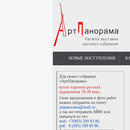
НОВЫЕ ПОСТУПЛЕНИЯ
К
Для своего собрания
«АртПанорама»
купит картины русских
художников 19-20 века.
Свои предложения и фото работ
можно отправить на почту
artpanorama@mail.ru
,
а так же отправить MMS или
связаться по тел.
моб. +7(903) 509 83 86
,
раб. 8 (495) 509 83 86
.