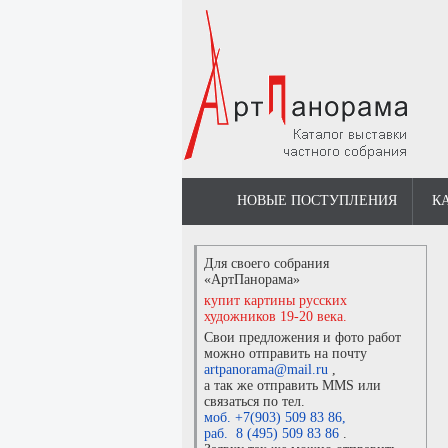
НОВЫЕ ПОСТУПЛЕНИЯ
К
Для своего собрания
«АртПанорама»
купит картины русских
художников 19-20 века.
Свои предложения и фото работ
можно отправить на почту
artpanorama@mail.ru
,
а так же отправить MMS или
связаться по тел.
моб. +7(903) 509 83 86
,
раб. 8 (495) 509 83 86
.