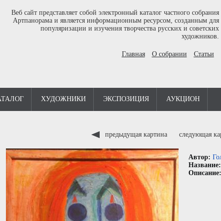
Веб сайт представляет собой электронный каталог частного собрания
Артпанорама и является информационным ресурсом, созданным для
популяризации и изучения творчества русских и советских
художников.
Главная
О собрании
Статьи
АТАЛОГ
ХУДОЖНИКИ
ЭКСПОЗИЦИЯ
АУКЦИОН
предыдущая картина
следующая к
Автор:
Го
Название
Описание