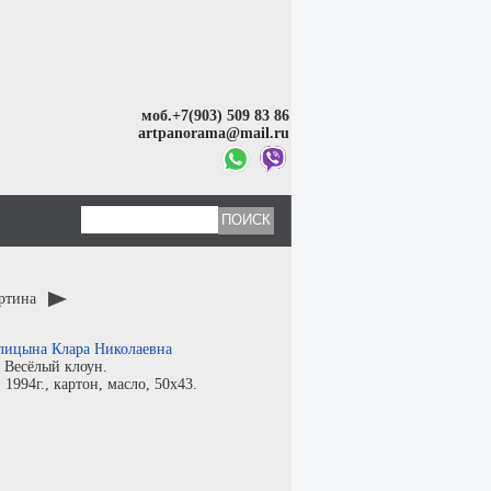
моб.+7(903) 509 83 86
artpanorama@mail.ru
артина
лицына Клара Николаевна
:
Весёлый клоун.
:
1994г.,
картон
,
масло
, 50x43.