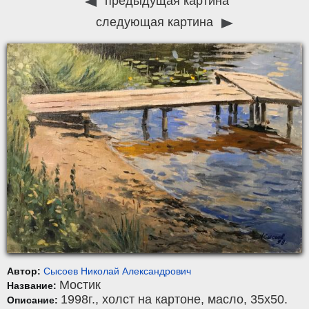
предыдущая картина
следующая картина
Автор:
Сысоев Николай Александрович
Мостик
Название:
1998г.,
холст на картоне
,
масло
, 35x50.
Описание: