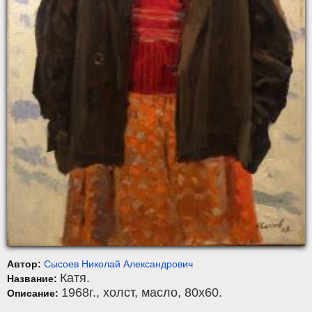
Автор:
Сысоев Николай Александрович
Катя.
Название:
1968г.,
холст
,
масло
, 80x60.
Описание: