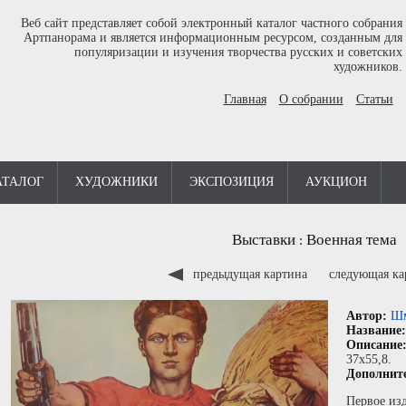
Веб сайт представляет собой электронный каталог частного собрания
Артпанорама и является информационным ресурсом, созданным для
популяризации и изучения творчества русских и советских
художников.
Главная
О собрании
Статьи
АТАЛОГ
ХУДОЖНИКИ
ЭКСПОЗИЦИЯ
АУКЦИОН
Выставки
Военная тема
:
предыдущая картина
следующая к
Автор:
Шм
Название
Описание
37x55,8.
Дополнит
Первое из