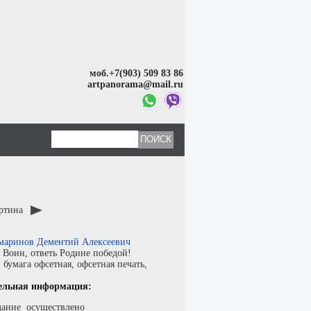
моб.+7(903) 509 83 86
artpanorama@mail.ru
артина
аринов Дементий Алексеевич
:
Воин, ответь Родине победой!
:
бумага офсетная
,
офсетная печать
,
ельная информация:
дание осуществлено