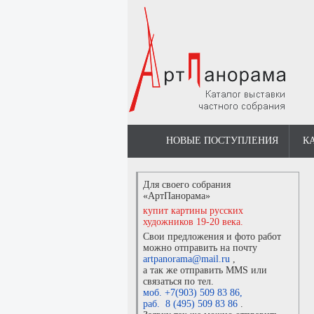
НОВЫЕ ПОСТУПЛЕНИЯ
К
Для своего собрания
«АртПанорама»
купит картины русских
художников 19-20 века.
Свои предложения и фото работ
можно отправить на почту
artpanorama@mail.ru
,
а так же отправить MMS или
связаться по тел.
моб. +7(903) 509 83 86
,
раб. 8 (495) 509 83 86
.