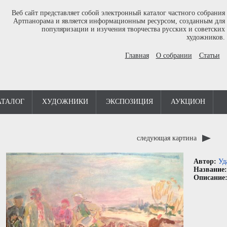
Веб сайт представляет собой электронный каталог частного собрания
Артпанорама и является информационным ресурсом, созданным для
популяризации и изучения творчества русских и советских
художников.
Главная
О собрании
Статьи
АТАЛОГ
ХУДОЖНИКИ
ЭКСПОЗИЦИЯ
АУКЦИОН
следующая картина
Автор:
Уд
Название
Описание