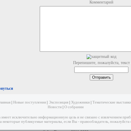
Комментарий
Перепишите, пожалуйста, текст
рнуться
лавная
|
Новые поступления
|
Экспозиция
|
Художники
|
Тематические выставк
Новости
|
О собрании
имеет исключительно информационную цель и не связано с извлечением прибыл
а некоторые публикуемые материалы, если Вы - правообладатель, пожалуйста 