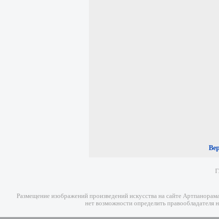
Ве
Г
Размещение изображений произведений искусства на сайте Артпанорама 
нет возможности определить правообладателя н