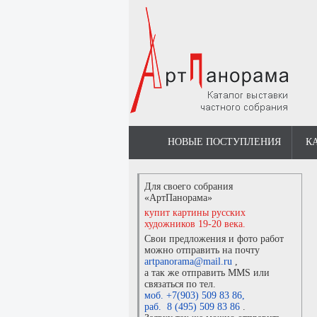
НОВЫЕ ПОСТУПЛЕНИЯ
К
Для своего собрания
«АртПанорама»
купит картины русских
художников 19-20 века.
Свои предложения и фото работ
можно отправить на почту
artpanorama@mail.ru
,
а так же отправить MMS или
связаться по тел.
моб. +7(903) 509 83 86
,
раб. 8 (495) 509 83 86
.