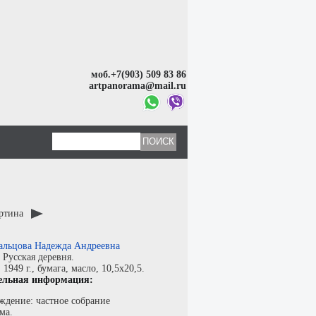
моб.+7(903) 509 83 86
artpanorama@mail.ru
артина
альцова Надежда Андреевна
:
Русская деревня.
:
1949 г.,
бумага
,
масло
, 10,5x20,5.
ельная информация:
ждение: частное собрание
ма.