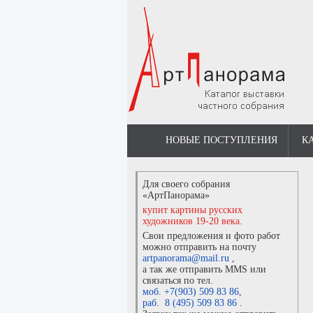
НОВЫЕ ПОСТУПЛЕНИЯ
К
Для своего собрания
«АртПанорама»
купит картины русских
художников 19-20 века.
Свои предложения и фото работ
можно отправить на почту
artpanorama@mail.ru
,
а так же отправить MMS или
связаться по тел.
моб. +7(903) 509 83 86
,
раб. 8 (495) 509 83 86
.