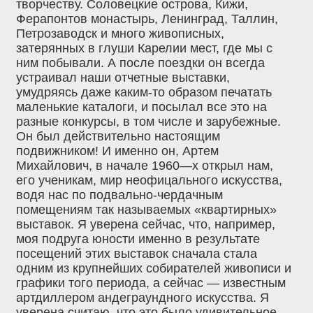
творчеству. Соловецкие острова, Кижи,
Ферапонтов монастырь, Ленинград, Таллин,
Петрозаводск и много живописных,
затерянных в глуши Карелии мест, где мы с
ним побывали. А после поездки он всегда
устраивал наши отчетные выставки,
умудряясь даже каким-то образом печатать
маленькие каталоги, и посылал все это на
разные конкурсы, в том числе и зарубежные.
Он был действительно настоящим
подвижником! И именно он, Артем
Михайлович, в начале 1960—х открыл нам,
его ученикам, мир неофицального искусства,
водя нас по подвально-чердачным
помещениям так называемых «квартирных»
выставок. Я уверена сейчас, что, например,
моя подруга юности именно в результате
посещений этих выставок сначала стала
одним из крупнейших собирателей живописи и
графики того периода, а сейчас — известным
артдиллером андеграундного искусства. Я
уверена считаю, что это было удивительное