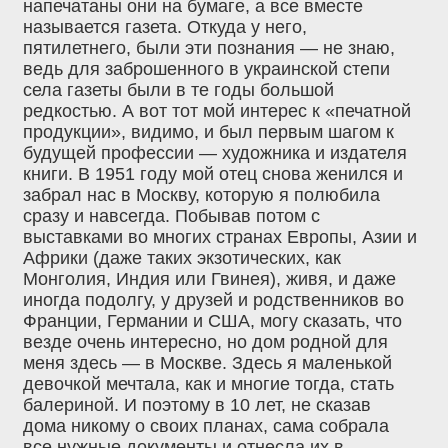
напечатаны они на бумаге, а все вместе
называется газета. Откуда у него,
пятилетнего, были эти познания — не знаю,
ведь для заброшенного в украинской степи
села газеты были в те годы большой
редкостью. А вот тот мой интерес к «печатной
продукции», видимо, и был первым шагом к
будущей профессии — художника и издателя
книги. В 1951 году мой отец снова женился и
забрал нас в Москву, которую я полюбила
сразу и навсегда. Побывав потом с
выставками во многих странах Европы, Азии и
Африки (даже таких экзотических, как
Монголия, Индия или Гвинея), живя, и даже
иногда подолгу, у друзей и родственников во
Франции, Германии и США, могу сказать, что
везде очень интересно, но дом родной для
меня здесь — в Москве. Здесь я маленькой
девочкой мечтала, как и многие тогда, стать
балериной. И поэтому в 10 лет, не сказав
дома никому о своих планах, сама собрала
все нужные документы и отнесла их в