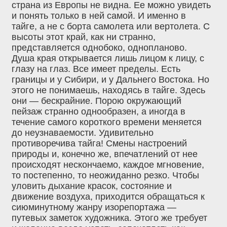
страна из Европы не видна. Ее можно увидеть
и понять только в ней самой. И именно в
тайге, а не с борта самолета или вертолета. С
высоты этот край, как ни странно,
представляется однобоко, однопланово.
Душа края открывается лишь лицом к лицу, с
глазу на глаз. Все имеет пределы. Есть
границы и у Сибири, и у Дальнего Востока. Но
этого не понимаешь, находясь в тайге. Здесь
они — бескрайние. Порою окружающий
пейзаж странно однообразен, а иногда в
течение самого короткого времени меняется
до неузнаваемости. Удивительно
противоречива тайга! Смены настроений
природы и, конечно же, впечатлений от нее
происходят нескончаемо, каждое мгновение,
то постепенно, то неожиданно резко. Чтобы
уловить дыхание красок, состояние и
движение воздуха, приходится обращаться к
сиюминутному жанру изорепортажа —
путевых заметок художника. Этого же требует