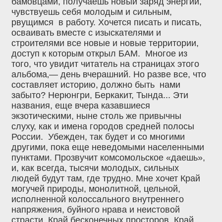
бамовцами, получаешь новый заряд энергии,
чувствуешь себя молодым и сильным,
рвущимся в работу. Хочется писать и писать,
осваивать вместе с изыскателями и
строителями все новые и новые территории,
доступ к которым открыл БАМ. Многое из
того, что увидит читатель на страницах этого
альбома‚— день вчерашний. Но разве все, что
составляет историю, должно быть нами
забыто? Нерюнгри, Беркакит, Тында... Эти
названия, еще вчера казавшиеся
экзотическими, ныне столь же привычны
слуху, как и имена городов средней полосы
России. Убежден, так будет и со многими
другими, пока еще неведомыми населенными
пунктами. Прозвучит комсомольское «даешь»,
и, как всегда, тысячи молодых, сильных
людей будут там, где трудно. Мне хочет Край
могучей природы, монолитной, цельной,
исполненной колоссального внутреннего
напряжения, буйного нрава и неистовой
страсти. Край бесконечных просторов. Край