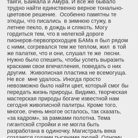
тайги, Байкала и Амура. И все же бывало
трудно найти единственно верное тонально-
цветовое решение. Особенно памятны те
этюды, что писались в зимнюю стужу, в
летнее пекло, в дождь и слякоть. Могу
гордиться тем, что в нелегкой дороге
пионеров-первопроходцев БАМа я был рядом
с ними, согревался тем же теплом, жил в той
же палатке, что и они, слушал те же песни.
Нужно было спешить, чтобы успеть выразить
красками свои впечатления, поведать о них
другим. Живописная пластика не всемогуща.
Не все мне удалось. Иногда просто
невозможно было найти цвет, который смог бы
передать жизнь природы. Видимо, творческая
мастерская природы богаче известной нам
сегодня живописной палитры. Кроме того,
многое, очень многое осталось, так сказать,
«за кадром», за рамками полотна. Тема
гигантской стройки и не могла быть
разработана в одиночку. Магистраль века
создается годами тысячами людей. Одному