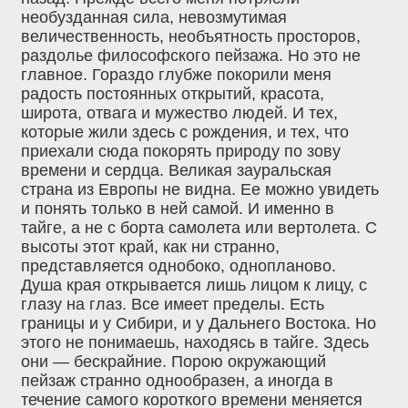
необузданная сила, невозмутимая
величественность, необъятность просторов,
раздолье философского пейзажа. Но это не
главное. Гораздо глубже покорили меня
радость постоянных открытий, красота,
широта, отвага и мужество людей. И тех,
которые жили здесь с рождения, и тех, что
приехали сюда покорять природу по зову
времени и сердца. Великая зауральская
страна из Европы не видна. Ее можно увидеть
и понять только в ней самой. И именно в
тайге, а не с борта самолета или вертолета. С
высоты этот край, как ни странно,
представляется однобоко, однопланово.
Душа края открывается лишь лицом к лицу, с
глазу на глаз. Все имеет пределы. Есть
границы и у Сибири, и у Дальнего Востока. Но
этого не понимаешь, находясь в тайге. Здесь
они — бескрайние. Порою окружающий
пейзаж странно однообразен, а иногда в
течение самого короткого времени меняется