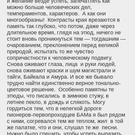
и желание везде успеть, запечатлеть как
можно больше человеческих дел,
темпераментов, характеров. А как они
многообразны! Контрасты края врезаются в
память так глубоко, что потом, даже через
длительное время, глядя на этюд, ничего не
стоит вновь проникнуться тем — тогдашним —
очарованием, преклонением перед великой
природой, испытать то же чувство
сопричастности к человеческому подвигу.
Снова оживают глаза, лица и руки людей,
снова оживают краски и шум магистрали и
тайги, Байкала и Амура. И все же бывало
трудно найти единственно верное тонально-
цветовое решение. Особенно памятны те
этюды, что писались в зимнюю стужу, в
летнее пекло, в дождь и слякоть. Могу
гордиться тем, что в нелегкой дороге
пионеров-первопроходцев БАМа я был рядом
с ними, согревался тем же теплом, жил в той
же палатке, что и они, слушал те же песни.
Нужно было спешить, чтобы успеть выразить