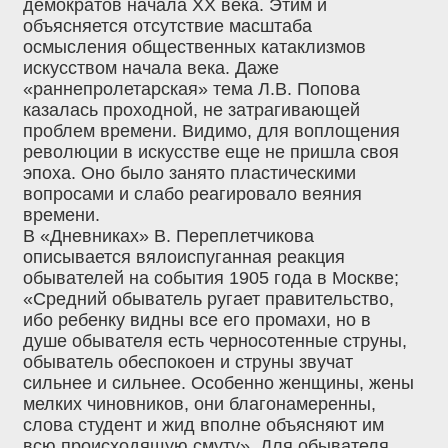
демократов начала ХХ века. Этим и
объясняется отсутствие масштаба
осмысления общественных катаклизмов
искусством начала века. Даже
«раннепролетарская» тема Л.В. Попова
казалась проходной, не затрагивающей
проблем времени. Видимо, для воплощения
революции в искусстве еще не пришла своя
эпоха. Оно было занято пластическими
вопросами и слабо реагировало веяния
времени.
В «Дневниках» В. Переплетчикова
описывается вялоиспуганная реакция
обывателей на события 1905 года в Москве;
«Средний обыватель ругает правительство,
ибо ребенку видны все его промахи, но в
душе обывателя есть черносотенные струны,
обыватель обеспокоен и струны звучат
сильнее и сильнее. Особенно женщины, жены
мелких чиновников, они благонамеренны,
слова студент и жид вполне объясняют им
всю происходящую смуту». Для обывателя