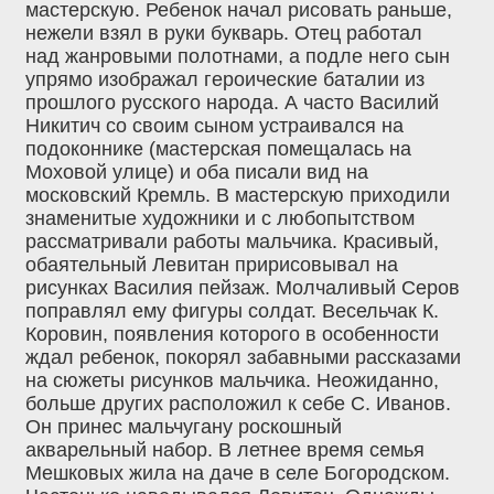
мастерскую. Ребенок начал рисовать раньше,
нежели взял в руки букварь. Отец работал
над жанровыми полотнами, а подле него сын
упрямо изображал героические баталии из
прошлого русского народа. А часто Василий
Никитич со своим сыном устраивался на
подоконнике (мастерская помещалась на
Моховой улице) и оба писали вид на
московский Кремль. В мастерскую приходили
знаменитые художники и с любопытством
рассматривали работы мальчика. Красивый,
обаятельный Левитан пририсовывал на
рисунках Василия пейзаж. Молчаливый Серов
поправлял ему фигуры солдат. Весельчак К.
Коровин, появления которого в особенности
ждал ребенок, покорял забавными рассказами
на сюжеты рисунков мальчика. Неожиданно,
больше других расположил к себе С. Иванов.
Он принес мальчугану роскошный
акварельный набор. В летнее время семья
Мешковых жила на даче в селе Богородском.