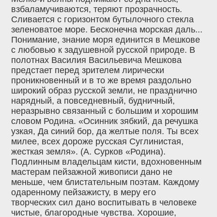
взбаламучиваются, теряют прозрачность.
Сливается с горизонтом бутылочного стекла
зеленоватое море. Бесконечна морская даль...
Понимание, знание моря единится в Мешкове
с любовью к задушевной русской природе. В
полотнах Василия Васильевича Мешкова
предстает перед зрителем лирически
проникновенный и в то же время раздольно
широкий образ русской земли, не празднично
нарядный, а повседневный, будничный,
неразрывно связанный с большим и хорошим
словом Родина. «Осинник зябкий, да речушка
узкая, Да синий бор, да желтые поля. Ты всех
милее, всех дороже русская Суглинистая,
жесткая земля». (А. Сурков «Родина).
Подлинным владельцам кисти, вдохновенным
мастерам пейзажной живописи дано не
меньше, чем блистательным поэтам. Каждому
одаренному пейзажисту, в меру его
творческих сил дано воспитывать в человеке
чистые, благородные чувства. Хорошие,