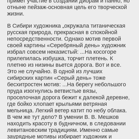
примет участие в создании диорам и панно, но
отныне пейзаж-основная цель его творческой
жизни.
В Сибири художника „окружала титаническая
русская природа, прекрасная в спокойной
непосредственности. Однако мотив первой
своей картины «Серебряный день» художник
избрал совсем неказистый: ...На косогоре
прилепилась избушка, торчит плетень. К
плетню из низины вьется дорога. Вот и все.
Это не случайно. В одной из лучших
сибирских картин «Серый день» тоже
бесхитростен мотив: ...На берегу небольшого
пруда изогнулись ветвистые вязы,
проселочная дорога бежит к далекой деревне,
где бойко хлопает крыльями ветряная
мельница. Легкий ветер катит по небу облака.
В чем же тут дело? В умении В. В. Мешков
находить красоту в будничном, в следовании
левитановским традициям. Именно самые
заурядные мотивы избирает художник и