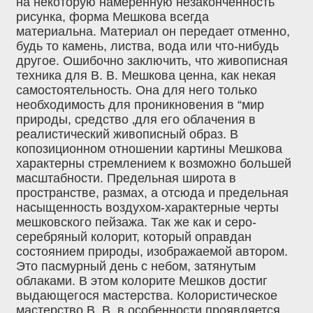
на некоторую намеренную незаконченность
рисунка, форма Мешкова всегда
материальна. Материал он передает отменно,
будь то камень, листва, вода или что-нибудь
другое. Ошибочно заключить, что живописная
техника для В. В. Мешкова ценна, как некая
самостоятельность. Она для него только
необходимость для проникновения в “мир
природы, средство ‚для его облачения в
реалистический живописный образ. В
копозиционном отношении картины Мешкова
характерны стремлением к возможно большей
масштабности. Предельная широта в
пространстве, размах, а отсюда и предельная
насыщенность воздухом-характерные черты
мешковского пейзажа. Так же как и серо-
серебряный колорит, который оправдан
состоянием природы, изображаемой автором.
Это пасмурный день с небом, затянутым
облаками. В этом колорите Мешков достиг
выдающегося мастерства. Колористическое
мастерство В. В. в особенности проявляется