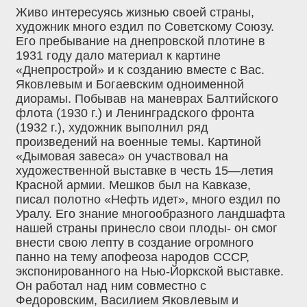
Живо интересуясь жизнью своей страны,
художник много ездил по Советскому Союзу.
Его пребывание на днепровской плотине в
1931 году дало материал к картине
«Днепрострой» и к созданию вместе с Вас.
Яковлевым и Богаевским одноименной
диорамы. Побывав на маневрах Балтийского
флота (1930 г.) и Ленинградского фронта
(1932 г.), художник выполнил ряд
произведений на военные темы. Картиной
«Дымовая завеса» он участвовал на
художественной выставке в честь 15—летия
Красной армии. Мешков был на Кавказе,
писал полотно «Нефть идет», много ездил по
Уралу. Его знание многообразного ландшафта
нашей страны принесло свои плоды- он смог
внести свою лепту в создание огромного
панно на тему апофеоза народов СССР,
экспонированного на Нью-Йоркской выставке.
Он работал над ним совместно с
Федоровским, Василием Яковлевым и