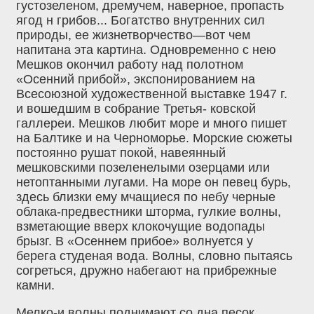
густозеленом, дремучем, наверное, пропасть
ягод н грибов... Богатство внутренних сил
природы, ее жизнетворчество—вот чем
напитана эта картина. Одновременно с нею
Мешков окончил работу над полотном
«Осенний прибой», экспонированием на
Всесоюзной художественной выставке 1947 г.
и вошедшим в собрание Третья- ковской
галлереи. Мешков любит море и много пишет
на Балтике и на Черноморье. Морские сюжеты
постоянно рушат покой, навеянный
мешковскими позеленелыми озерцами или
нетоптанными лугами. На море он певец бурь,
здесь близки ему мчащиеся по небу черные
облака-предвестники шторма, гулкие волны,
взметающие вверх клокочущие водопады
брызг. В «Осеннем прибое» волнуется у
берега студеная вода. Волны, словно пытаясь
согреться, дружно набегают на прибрежные
камни.
Мелко-и волны поднимают со дна песок,