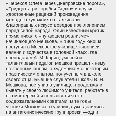
«Переход Олега через Днепровские пороги»,
«Тридцать три корабля Садко» и другие.
Удостоенные рецензий произведения
молодого художника отталкивали
благонравных искусствоведов преклонением
перед силой народа. Один известный критик
прямо писал о «пугающем реализме»
начинающего Мешкова. В 1909 году юноша
поступил в Московское училище живописи,
ваяния и зодчества в головной класс, где
преподавал А. М. Корин, умелый и
талантливый педагог. Мешков пришел к нему
не зеленым юнцом, а художником с некоторым
практическим опытом, полученным в школе
своего отца. Бывшие слушатели школы В. Н.
Мешкова, поступив в училище, продолжали
бывать у своего любимого учителя, работать в
его мастерской и пользоваться его
содержательными советами. В те годы
ученики Московского училища уже делились
на антагонистические группировки —одни