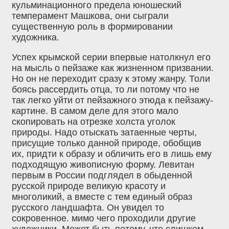
кульминационного предела юношеский
темперамент Машкова, они сыграли
существенную роль в формировании
художника.
Успех крымской серии впервые натолкнул его
на мысль о пейзаже как жизненном призвании.
Но он не переходит сразу к этому жанру. Толи
боясь рассердить отца, то ли потому что не
так легко уйти от пейзажного этюда к пейзажу-
картине. В самом деле для этого мало
скопировать на отрезке холста уголок
природы. Надо отыскать затаенные черты,
присущие только данной природе, обобщив
их, придти к образу и обличить его в лишь ему
подходящую живописную форму. Левитан
первым в России подглядел в обыденной
русской природе великую красоту и
многоликий, а вместе с тем единый образ
русского ландшафта. Он увидел то
сокровенное. мимо чего проходили другие
художники. Может быть потому, что слишком