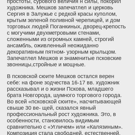
простоты, сурового величия н силы, покорил
художника. Мешков запечатлел и церковь
Сергия в Залужье с редкой красы куполом,
крытым зеленой поливной черепицей, и дом
торговых людей Поганкиных, дворец-крепость
с могучими двухметровыми стенами,
сложенными из огромных камней, строгий
ансамбль, оживленный неожиданно
декоративным пятном- узорным крыльцом.
Запечатлел Мешков и знаменитые псковские
звонницы,стройные и мощные.
В псковской сюите Мешков остался верен
себе: на фоне зодчества 16-17 вв. художник
рассказывал и о жизни Пскова, младшего
брата Новгорода, шумного торгового города.
Во всей «псковской сюите», насчитывающей
свыше 30 ве- щей, сказался явный
профессиональный рост художника. Это, в
особенности, становилось видимым
сравнительно с «Угличем» или «Калязиным».
Композиция стала свободней, естественней,