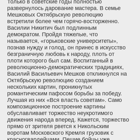
Только в советские годы полностью
развернулось дарование мастера. В семье
Мешковых Октябрьскую революцию
встретили более чем горячо-восторженно.
Василии Никитич был подлинным
демократом. Пройдя тяжелые, что
называется, «горьковские университеты»,
познав нужду и голод, он принес в искусство
безграничную любовь к народу, плоть от
плоти которого был сам. Воспитанный в
революционно-демократических традициях,
Василий Васильевич Мешков откликнулся на
Октябрьскую революцию созданием
нескольких картин, проникнутых
романтическим пафосом борьбы за победу.
Лучшая из них «Вся власть советам». Само
композиционное построение картины
обуславливает торжество неукротимого
движения народа вперед. Кажется, торжество
прямо от зрителя рвется к Никольским
воротам Московского Кремля грузовик с
красногвардейцами. Пешие бойцы уже