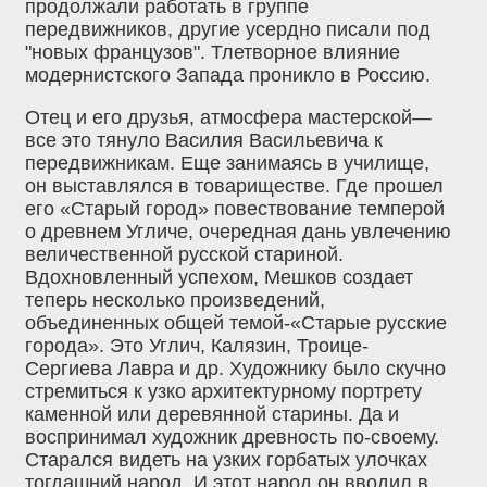
продолжали работать в группе
передвижников, другие усердно писали под
"новых французов". Тлетворное влияние
модернистского Запада проникло в Россию.
Отец и его друзья, атмосфера мастерской—
все это тянуло Василия Васильевича к
передвижникам. Еще занимаясь в училище,
он выставлялся в товариществе. Где прошел
его «Старый город» повествование темперой
о древнем Угличе, очередная дань увлечению
величественной русской стариной.
Вдохновленный успехом, Мешков создает
теперь несколько произведений,
объединенных общей темой-«Старые русские
города». Это Углич, Калязин, Троице-
Сергиева Лавра и др. Художнику было скучно
стремиться к узко архитектурному портрету
каменной или деревянной старины. Да и
воспринимал художник древность по-своему.
Старался видеть на узких горбатых улочках
тогдашний народ. И этот народ он вводил в