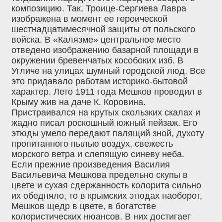
композицию. Так, Троице-Сергиева Лавра
изображена в момент ее героической
шестнадцатимесячной защиты от польского
войска. В «Калязме» центральное место
отведено изображению базарной площади в
окружении бревенчатых кособоких изб. В
Угличе на улицах шумный городской люд. Все
это придавало работам историко-бытовой
характер. Лето 1911 года Мешков проводил в
Крыму жив на даче К. Коровина.
Пристраивался на крутых скользких скалах и
жадно писал роскошный южный пейзаж. Его
этюды умело передают палящий зной, духоту
пропитанного пылью воздух, свежесть
морского ветра и слепящую синеву неба.
Если прежние произведения Василия
Васильевича Мешкова предельно скупы в
цвете и сухая сдержанность колорита сильно
их обедняло, то в крымских этюдах наоборот,
Мешков щедр в цвете, в богатстве
колористических нюансов. В них достигает