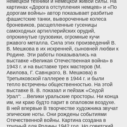
немецкой техники и немецкой живой силы. На
картинах «Дорога отступления немцев» и «По
дорогам войны» автор показывает разбитые
фашистские танки, вывороченные колеса
броневиков, расщепленные гусеницы
самоходных артиллерийских орудий,
опрокинутые грузовики, огромные кучи
ржавого металла. Сила этих произведений В.
В. Мешкова в их искренней, сыновней любви к
Родине. Эти работы показывались на
выставке «Великая Отечественная война» в
1943 г. и на выставке трех мастеров (М.
Авилова, Г. Савнцкого, В. Мешкова) в
Третьяковской галлерее в 1944 г. и были
тепло встречены общественностью. На этой
выставке В. В. показал и пейзаж «Седой
Урал": ...Велики уральские просторы. Ни конца
им, ни краю будто парит в опаловом воздухе.
В ней впервые В творчестве художника звучат
эпические ноты. Они рождены событиями
Отечественной войны. Картина создана в
трудный для Родины 1942 год. Но советский