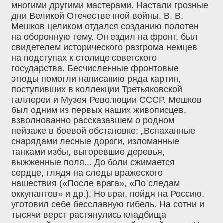
многими другими мастерами. Настали грозные
дни Великой Отечественной войны. В. В.
Мешков целиком отдался созданию полотен
на оборонную тему. Он ездил на фронт, был
свидетелем исторического разгрома немцев
на подступах к столице советского
государства. Бесчисленные фронтовые
этюды помогли написанию ряда картин,
поступивших в коллекции Третьяковской
галлереи и Музея Революции СССР. Мешков
был одним из первых наших живописцев,
взволнованно рассказавшем о родном
пейзаже в боевой обстановке: „Вспаханные
снарядами лесные дороги, изломанные
танками избы, выгоревшие деревья,
выжженные поля... До боли сжимается
сердце, глядя на следы вражеского
нашествия («После врага», «По следам
оккупантов» и др.). Но враг, пойдя на Россию,
уготовил себе бесславную гибель. На сотни и
тысячи верст растянулись кладбища