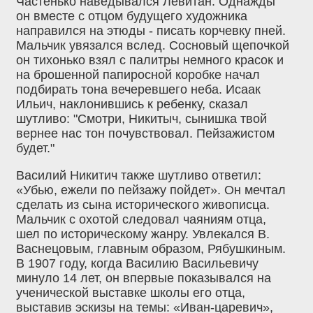
Частенько наведывался Левитан. Однажды
он вместе с отцом будущего художника
направился на этюды - писать корчевку пней.
Мальчик увязался вслед. Сосновый щепочкой
он тихонько взял с палитры немного красок и
на брошенной папиросной коробке начал
подбирать тона вечеревшего неба. Исаак
Ильич, наклонившись к ребенку, сказал
шутливо: "Смотри, Никитыч, сынишка твой
вернее нас тон почувствовал. Пейзажистом
будет."
Василий Никитич также шутливо ответил:
«Убью, ежели по пейзажу пойдет». Он мечтал
сделать из сына исторического живописца.
Мальчик с охотой следовал чаяниям отца,
шел по историческому жанру. Увлекался В.
Васнецовым, главным образом, Рябушкиным.
В 1907 году, когда Василию Васильевичу
минуло 14 лет, он впервые показывался на
ученической выставке школы его отца,
выставив эскизы на темы: «Иван-царевич»,