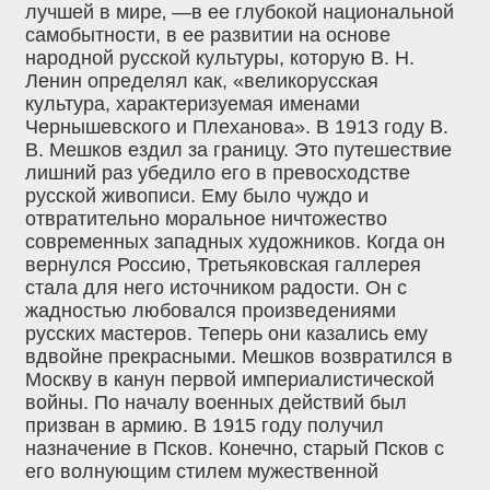
лучшей в мире‚ —в ее глубокой национальной
самобытности, в ее развитии на основе
народной русской культуры, которую В. Н.
Ленин определял как, «великорусская
культура, характеризуемая именами
Чернышевского и Плеханова». В 1913 году В.
В. Мешков ездил за границу. Это путешествие
лишний раз убедило его в превосходстве
русской живописи. Ему было чуждо и
отвратительно моральное ничтожество
современных западных художников. Когда он
вернулся Россию, Третьяковская галлерея
стала для него источником радости. Он с
жадностью любовался произведениями
русских мастеров. Теперь они казались ему
вдвойне прекрасными. Мешков возвратился в
Москву в канун первой империалистической
войны. По началу военных действий был
призван в армию. В 1915 году получил
назначение в Псков. Конечно‚ старый Псков с
его волнующим стилем мужественной