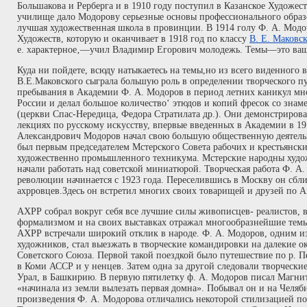
Большакова и Рерберга и в 1910 году поступил в Казанское Художес
училище дало Модорову серьезные основы профессионального образо
лучшая художественная школа в провинции. В 1914 голу Ф. А. Мод
Художеств, которую и оканчивает в 1918 год по классу
В. Е. Маковск
е. характерное‚—учил Владимир Егорович молодежь. Темы—это ваш
Куда ни пойдете, всюду натыкаетесь на темы,но из всего виденного
В.Е.Маковского сыграла большую роль в определении творческого п
пребывания в Академии Ф. А. Модоров в период летних каникул мно
России и делал большое количество‘ этюдов и копий фресок со зна
(церкви Спас-Нередица, Федора Стратилата др.). Они демонстрирова
лекциях по русскому искусству, впервые введенных в Академии в 191
Александрович Модоров начал свою большую общественную деятельн
был первым председателем Мстерского Совета рабочих и крестьянски
художественно промышленного техникума. Мстерские народны худо
начали работать над советской миниатюрой. Творческая работа Ф. А
революции начинается с 1923 года. Переселившись в Москву он сбл
ахрровцев.Здесь он встретил многих своих товарищей и друзей по
АХРР собрал вокруг себя все лучшие силы живописцев- реалистов, 
формализмом и на своих выставках отражал многообразнейшие темы
АХРР встречали широкий отклик в народе. Ф. А. Модоров, одним из
художников, стал выезжать в творческие командировки на далекие
Советского Союза. Первой такой поездкой было путешествие по р. 
в Коми АССР и у ненцев. Затем одна за другой следовали творчески
Урал, в Башкирию. В первую пятилетку ф. А. Модоров писал Магнито
«начинала из земли вылезать первая домна». Побывал он и на Челяб
произведения Ф. А. Модорова отличались некоторой стилизацией п