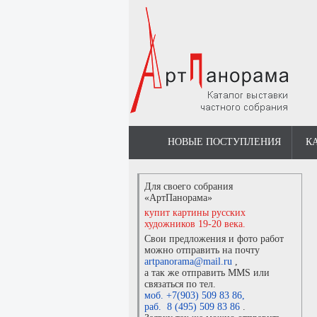
НОВЫЕ ПОСТУПЛЕНИЯ
К
Для своего собрания
«АртПанорама»
купит картины русских
художников 19-20 века.
Свои предложения и фото работ
можно отправить на почту
artpanorama@mail.ru
,
а так же отправить MMS или
связаться по тел.
моб. +7(903) 509 83 86
,
раб. 8 (495) 509 83 86
.