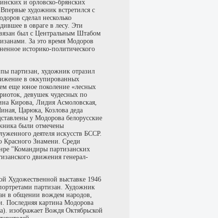
аинских и орловско-брянских
 Впервые художник встретился с
одоров сделал несколько
дившее в овраге в лесу. Эти
связан был с Центральным Штабом
тизанами. За это время Модоров
мненное историко-политического
ипы партизан, художник отразил
вижение в оккупированных
сем еще юное поколение «лесных
риоток, девушек чудесных по
лина Кирова, Лидия Асмоловская,
иная, Царюка, Козлова деда
дставлены у Модорова белорусские
ожника были отмечены
луженного деятеля искусств БССР.
о Красного Знамени. Среди
анре "Командиры партизанских
тизанского движения генерал-
ой Художественной выставке 1946
 портретами партизан. Художник
зан в общении вождем народов,
и. Последняя картина Модорова
ка). изображает Вождя Октябрьской