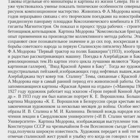
Таковы отдельные его миниатюры и картины из жизни Севера. Но и 
уже чувствовалось уменье показать типические особенности северны
рисунок композиционное мастерство. Живопись Ф.А.Модорова конца
годов неразрывно связана с его творческим поездками на новострой
грандиозную панораму площадки Коксохимического комбината в 193
гиганты Магнитостроя. Он показал и процесс труда рабочих - строи
бетонщиков,котельщиков. Картина Модорова "Комсомольская бригад
опыт применения на производстве коллективного метода работы. Эт
сохраняют свое познавательное значение и до сих пор, воскресшая в
борьбы советского народа за первую Сталинскую пятилетку.Много тр
Ф.А.Модорова "Первый трактор на полях Башкирии"(1933), изобра
и радостью рассматривающих машину. Поездка в Азербайджан и Бак
революционных тем.Из картин этого цикла лучшими являются "Киров
картинная галлерея), "Вход Красной Армии в Баку". Тогда же худож
индустриальных пейзажей,изображающих горд нефтяных вышек,жа
Азербайджана ткут ковер тов. Сталину".Темы, связанные с Красной
А.Модорова еще в самый ранний период его живописной работы. Он
запоминающиеся картины «Красная Армия на отдыхе» («Маневры 192
1927 году художник работает над эскизом «Герои первой Конной А
др.». В 1933 году им был написан портрет К. Е. Ворошилова. Боль
картина Модорова «К. Е. Ворошилов в Белоруссии среди крестьян во
законченная художником за несколько месяцев до войны. Особое мес
образы И. В. Сталина и М. И. Калинина. Великий вождь народов и
чтения лекции в Свердловском университете («И В. Сталин читает 
Университете». Картина Модорова, изображающая выступление тов. 
Конституции СССР на чрезвычайном 8-ом Всесоюзном съезде Совето
года,получила широкую известность. Художник передает в ней тот 
отмечая сталинский жест рукой и улыбку его когда он говорил о том