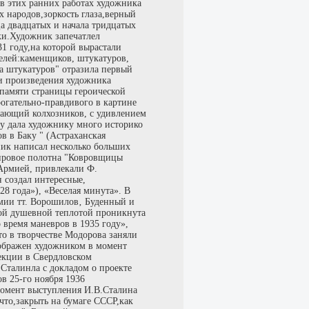
в этих ранних работах художника
х народов,зоркость глаза,верный
 двадцатых и начала тридцатых
ки.Художник запечатлел
1 году,на которой вырастали
телей:каменщиков, штукатуров,
а штукатуров" отразила первый
и произведения художника
 памяти страницы героической
огательно-правдивого в картине
жающий колхозников, с удивлением
у дала художнику много историко
 в Баку " (Астраханская
ник написал несколько больших
нровое полотна "Ковровщицы
 Армией, привлекали Ф.
 создал интересные,
8 года»), «Веселая минута». В
рмии тт. Ворошилов‚ Буденный и
шой душевной теплотой проникнута
 время маневров в 1935 году»,
то в творчестве Модорова заняли
зображен художником в момент
лекции в Свердловском
Сталинла с докладом о проекте
в 25-го ноября 1936
момент выступления И.В.Сталина
 что,закрыть на бумаге СССР,как