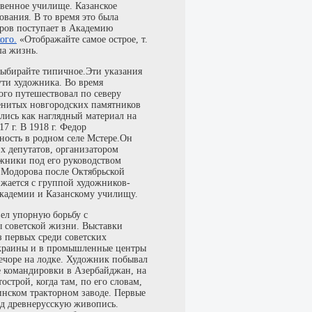
твенное училище. Казанское
вания. В то время это была
оров поступает в Академию
ого.
«Отображайте самое острое, т.
а жизнь.
 выбирайте типичное.Эти указания
ути художника. Во время
го путешествовал по северу
менитых новгородских памятников
лись как наглядный материал на
7 г. В 1918 г. Федор
ость в родном селе Мстере.Он
х депутатов, организатором
жники под его руководством
. Модорова после Октябрьской
ижается с группой художников-
 Академии и Казанскому училищу.
вел упорную борьбу с
 советской жизни. Выставки
 первых среди советских
 окраины и в промышленные центры
Печоре на лодке. Художник побывал
е командировки в Азербайджан, на
строй, когда там, по его словам,
инском тракторном заводе. Первые
од древнерусскую живопись.