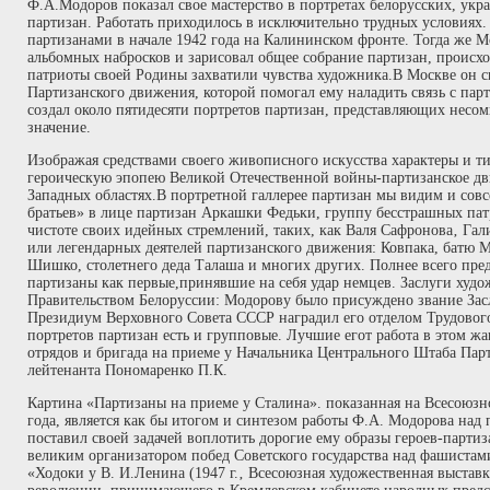
Ф.А.Модоров показал свое мастерство в портретах белорусских, укр
партизан. Работать приходилось в исключительно трудных условиях.
партизанами в начале 1942 года на Калининском фронте. Тогда же М
альбомных набросков и зарисовал общее собрание партизан, происхо
патриоты своей Родины захватили чувства художника.В Москве он 
Партизанского движения, которой помогал ему наладить связь с пар
создал около пятидесяти портретов партизан, представляющих несо
значение.
Изображая средствами своего живописного искусства характеры и т
героическую эпопею Великой Отечественной войны-партизанское д
Западных областях.В портретной галлерее партизан мы видим и сов
братьев» в лице партизан Аркашки Федьки, группу бесстрашных пат
чистоте своих идейных стремлений, таких, как Валя Сафронова‚ Га
или легендарных деятелей партизанского движения: Ковпака, батю М
Шишко, столетнего деда Талаша и многих других. Полнее всего пре
партизаны как первые,принявшие на себя удар немцев. Заслуги худ
Правительством Белоруссии: Модорову было присуждено звание Зас
Президиум Верховного Совета СССР наградил его отделом Трудовог
портретов партизан есть и групповые. Лучшие егот работа в этом ж
отрядов и бригада на приеме у Начальника Центрального Штаба Пар
лейтенанта Пономаренко П.К.
Картина «Партизаны на приеме у Сталина». показанная на Всесоюзн
года, является как бы итогом и синтезом работы Ф.А. Модорова над
поставил своей задачей воплотить дорогие ему образы героев-парти
великим организатором побед Советского государства над фашистам
«Ходоки у В. И.Ленина (1947 г.‚ Всесоюзная художественная выстав