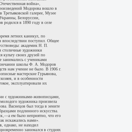
Отечественная война»,
произведений Модорова вошло в
в Третьяковской галерее, Музее
Украины, Белоруссии,
 родился в 1890 году в селе
время летних каникул, по
н впоследствии поступил. Общее
сствоведы: академик Н. П.
ли столичные художники
я культу своих друзей по
е занимались с учениками
кончании школы Ф. А. Модоров
ств нам учение не было. В 1906 г.
нописные мастерские Гурьянова,
хозяев, и в особенности
окое, эксплуатировали их
ечи с художниками-живописцами,
а молодого художника произвела
ова. Васнецов был тогда в зените
бразцами подлинного искусства.
ик‚—а ем было неприятно, что его
так искажались нами».
, однако, не находил
одновременно занимался в студиях