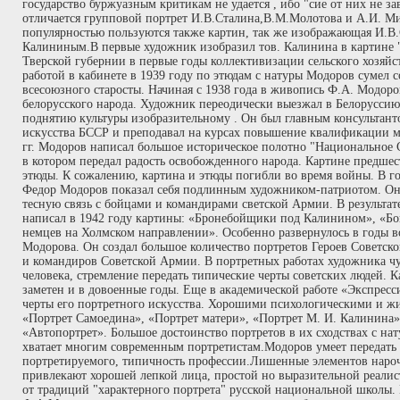
государство буржуазным критикам не удается , ибо "сие от них не з
отличается групповой портрет И.В.Сталина,В.М.Молотова и А.И. Ми
популярностью пользуются также картин, так же изображающая И.В.
Калининым.В первые художник изобразил тов. Калинина в картине "
Тверской губернии в первые годы коллективизации сельского хозяйс
работой в кабинете в 1939 году по этюдам с натуры Модоров сумел 
всесоюзного старосты. Начиная с 1938 года в живопись Ф.А. Модоро
белорусского народа. Художник переодически выезжал в Белоруссию
поднятию культуры изобразительному . Он был главным консультант
искусства БССР и преподавал на курсах повышение квалификации м
гг. Модоров написал большое историческое полотно "Национальное
в котором передал радость освобожденного народа. Картине предше
этюды. К сожалению, картина и этюды погибли во время войны. В 
Федор Модоров показал себя подлинным художником-патриотом. Он 
тесную связь с бойцами и командирами светской Армии. В результа
написал в 1942 году картины: «Бронебойщики под Калинином», «Бо
немцев на Холмском направлении». Особенно развернулось в годы в
Модорова. Он создал большое количество портретов Героев Советск
и командиров Советской Армии. В портретных работах художника чу
человека, стремление передать типические черты советских людей. 
заметен и в довоенные годы. Еще в академической работе «Экспрес
черты его портретного искусства. Хорошими психологическими и ж
«Портрет Самоедина», «Портрет матери», «Портрет М. И. Калинина»
«Автопортрет». Большое достоинство портретов в их сходствах с нат
хватает многим современным портретистам.Модоров умеет передать
портретируемого, типичность профессии.Лишенные элементов наро
привлекают хорошей лепкой лица, простой но выразительной реали
от традиций "характерного портрета" русской национальной школы.