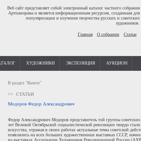
Веб сайт представляет собой электронный каталог частного собрания
Артпанорама и является информационным ресурсом, созданным для
популяризации и изучения творчества русских и советских
художников.
Главная
О собрании
Статьи
АТАЛОГ
ХУДОЖНИКИ
ЭКСПОЗИЦИЯ
АУКЦИОН
В раздел "Книги"
>>
СТАТЬИ
Модоров Федор Александрович
Федор Александрович Модоров представитель той группы советских 
лет Великой Октябрьской социалистической революции твердо стали 
искусства, отражая в своих работах актуальные темы советской дейс
появлялись на всех больших художественных выставках СССР, начина
на выставках Ассоциации Художников Революционной России (АХР