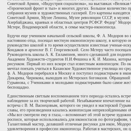
Советской Армии, «Индустрия социализма», на выставках «Великая 
«Героический фронт и тыл» и многих других. Большое количество 
собрания музеев и художественных галлерей. Его картины находятся 
Советской Армии, Музее Ленина, Музее революции СССР, в музеях 
Азербайджана, краевых и областных центров РСФСР. Федор" Модоров
Мстере, Владимирской области, в семье мастера-иконописца.
Будучи еще учеником начальной сельской школы, Ф. А. Модоров во 
настоянию отца, посещал местную иконописную школу, в которую о
руководство школой в то время осуществляли известные ученые-иску
Кондаков и археолог В. Г. Георгиевский. Село Мстеру часто посеща
Руководитель школы А. К. Евлампиев, много сделавший для подняти
Академии Художеств-студентов Н.И.Фешина и К. И. Мазина, которы
рисунком. Первый из них вскоре стал известным живописцем. По о
мечтал поехать учиться в Казанское Художественное училища но сред
ф. А. Модоров перебрался в Москву и поступил подмастерьем в ико
Дикарева, Чирикова, выходцев из Мстерских богомазов. Обращений 
Гурьянова, с Учениками н молодыми подмастерьями было самое жест
беспощадно.
Единственным светлым воспоминанием того периода остались встр
наблюдение за их творческой работой. Незабываемое впечатление н
встреча с В. М. Васнецовым, которого он увидел в мастерской Гурьян
славы, его произведения казались живописцам непревзойденными о
«Мы все смотрели ему в глаза,—вспоминает об этой встрече художн
росписи, которые использовались для иконостасов по фотографиям, 
Талантливый мастер, делавший отличные рисунки для икон, Модоров
удовлетворения в профессии иконописца. Работая в мастерских, он 