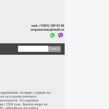
моб.+7(903) 509 83 86
artpanorama@mail.ru
художников, которые с первых же
на путь реалистического
твительности. Его картины
я с 1924 года. Зритель видел их
Р), юбилейных выставках