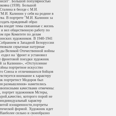
ависит". Большой популярностью
кояна (1938). Большой
Сталина в беседе с М.И.
М.И. Калинин у себя на родине в
тва. В портрете "М.И. Калинин за
создать правдивый образ
ва входят темы связанные с жизнь
 и вел общественную работу по
ом при Комитете по делам
инских художников. В 1940-1941
 Собранием в Западной Белоруссии
ствовали серьезные натурные
годы Великой Отечественной войны
ездил на ‘фронт и установил
те фронтовой поездки художник
й за Калинин», «Отступление
ойны портретное искусство
ого Союза и отличившихся бойцов
вствуется внимание к характеру
Как портретист Модоров был
сия размышления» наметились
ивописными качествами отмечены:
, портрет художников Мстеры,
урой,качество, которого порой не
 индивидуальный характер
читой изощренности,портреты
стической формой. Художник идет
 Наиболее сильно и своеобразно