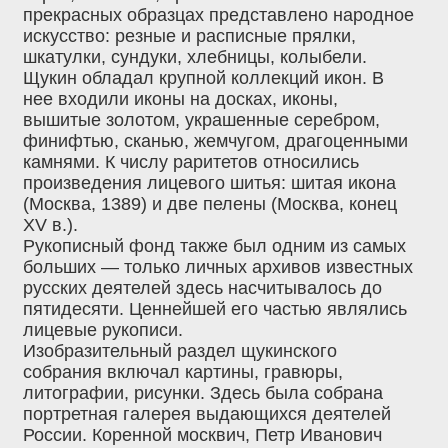
прекрасных образцах представлено народное
искусство: резные и расписные прялки,
шкатулки, сундуки, хлебницы, колыбели.
Щукин обладал крупной коллекций икон. В
нее входили иконы на досках, иконы,
вышитые золотом, украшенные серебром,
финифтью, сканью, жемчугом, драгоценными
камнями. К числу раритетов относились
произведения лицевого шитья: шитая икона
(Москва, 1389) и две пелены (Москва, конец
XV в.).
Рукописный фонд также был одним из самых
больших — только личных архивов известных
русских деятелей здесь насчитывалось до
пятидесяти. Ценнейшей его частью являлись
лицевые рукописи.
Изобразительный раздел щукинского
собрания включал картины, гравюры,
литографии, рисунки. Здесь была собрана
портретная галерея выдающихся деятелей
России. Коренной москвич, Петр Иванович