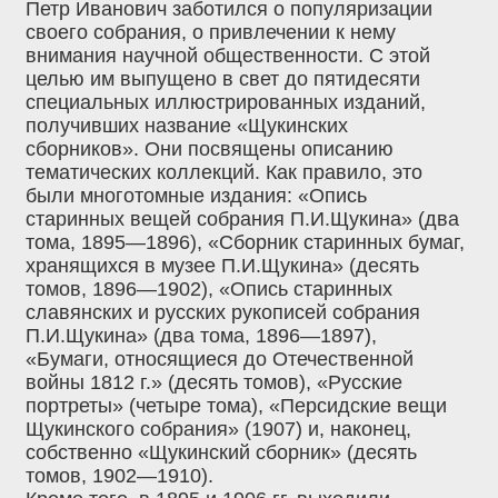
Петр Иванович заботился о популяризации
своего собрания, о привлечении к нему
внимания научной общественности. С этой
целью им выпущено в свет до пятидесяти
специальных иллюстрированных изданий,
получивших название «Щукинских
сборников». Они посвящены описанию
тематических коллекций. Как правило, это
были многотомные издания: «Опись
старинных вещей собрания П.И.Щукина» (два
тома, 1895—1896), «Сборник старинных бумаг,
хранящихся в музее П.И.Щукина» (десять
томов, 1896—1902), «Опись старинных
славянских и русских рукописей собрания
П.И.Щукина» (два тома, 1896—1897),
«Бумаги, относящиеся до Отечественной
войны 1812 г.» (десять томов), «Русские
портреты» (четыре тома), «Персидские вещи
Щукинского собрания» (1907) и, наконец,
собственно «Щукинский сборник» (десять
томов, 1902—1910).