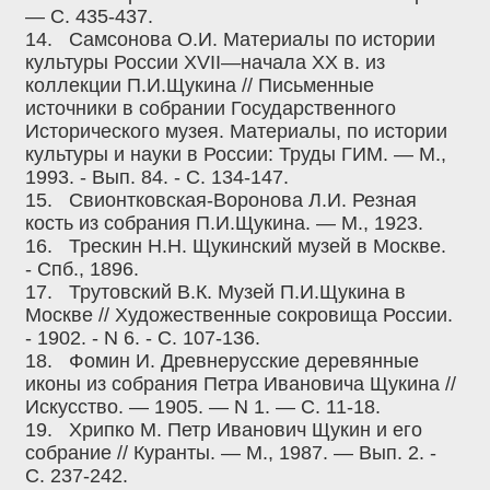
— С. 435-437.
14.
Самсонова О.И. Материалы по истории
культуры России XVII—начала XX в. из
коллекции П.И.Щукина // Письменные
источники в собрании Государственного
Исторического музея. Материалы, по истории
культуры и науки в России: Труды ГИМ. — М.,
1993. - Вып. 84. - С. 134-147.
15.
Свионтковская-Воронова Л.И. Резная
кость из собрания П.И.Щукина. — М., 1923.
16.
Трескин Н.Н. Щукинский музей в Москве.
- Спб., 1896.
17.
Трутовский В.К. Музей П.И.Щукина в
Москве // Художественные сокровища России.
- 1902. - N 6. - С. 107-136.
18.
Фомин И. Древнерусские деревянные
иконы из собрания Петра Ивановича Щукина //
Искусство. — 1905. — N 1. — С. 11-18.
19.
Хрипко М. Петр Иванович Щукин и его
собрание // Куранты. — М., 1987. — Вып. 2. -
С. 237-242.