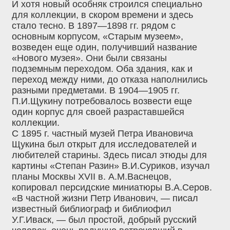
И хотя новый особняк строился специально
для коллекции, в скором времени и здесь
стало тесно. В 1897—1898 гг. рядом с
основным корпусом, «Старым музеем»,
возведен еще один, получивший название
«Нового музея». Они были связаны
подземным переходом. Оба здания, как и
переход между ними, до отказа наполнились
разными предметами. В 1904—1905 гг.
П.И.Щукину потребовалось возвести еще
один корпус для своей разраставшейся
коллекции.
С 1895 г. частный музей Петра Ивановича
Щукина был открыт для исследователей и
любителей старины. Здесь писал этюды для
картины «Степан Разин» В.И.Суриков, изучал
планы Москвы XVII в. А.М.Васнецов,
копировал персидские миниатюры В.А.Серов.
«В частной жизни Петр Иванович, — писал
известный библиограф и библиофил
У.Г.Иваск, — был простой, добрый русский