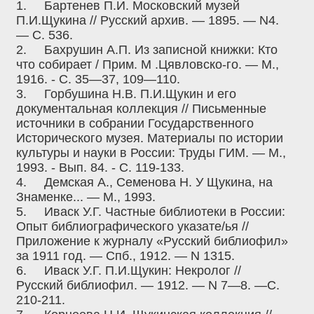
1.
Бартенев П.И. Московский музей
П.И.Щукина // Русский архив. — 1895. — N4.
— С. 536.
2.
Бахрушин А.П. Из записной книжки: Кто
что собирает / Прим. М .Цявловско-го. — М.,
1916. - С. 35—37, 109—110.
3.
Горбушина Н.В. П.И.Щукин и его
документальная коллекция // Письменные
источники в собрании Государственного
Исторического музея. Материалы по истории
культуры и науки в России: Труды ГИМ. — М.,
1993. - Вып. 84. - С. 119-133.
4.
Демская А., Семенова Н. У Щукина, на
Знаменке... — М., 1993.
5.
Иваск У.Г. Частные библиотеки в России:
Опыт библиографического указате/ья //
Приложение к журналу «Русский библиофил»
за 1911 год. — Спб., 1912. — N 1315.
6.
Иваск У.Г. П.И.Щукин: Некролог //
Русский библиофил. — 1912. — N 7—8. —С.
210-211.