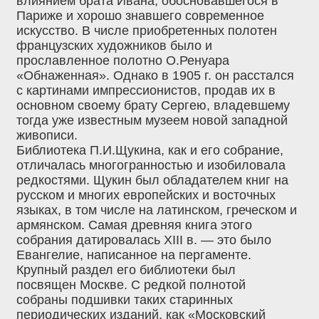
влиянием брата Ивана, обосновавшегося в
Париже и хорошо знавшего современное
искусство. В числе приобретенных полотен
французских художников было и
прославленное полотно О.Ренуара
«Обнаженная». Однако в 1905 г. он расстался
с картинами импрессионистов, продав их в
основном своему брату Сергею, владевшему
тогда уже известным музеем новой западной
живописи.
Библиотека П.И.Щукина, как и его собрание,
отличалась многогранностью и изобиловала
редкостями. Щукин был обладателем книг на
русском и многих европейских и восточных
языках, в том числе на латинском, греческом и
армянском. Самая древняя книга этого
собрания датировалась XIII в. — это было
Евангелие, написанное на пергаменте.
Крупный раздел его библиотеки был
посвящен Москве. С редкой полнотой
собраны подшивки таких старинных
периодических изданий, как «Московский