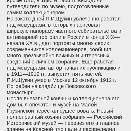
Кроме того, в 1895 и 1906 гг. выходили
путеводители по музею, подготовленные
самим коллекционером.
На закате дней П.И.Щукин увлеченно работал
над мемуарами, в которых нарисовал
широкую панораму частного собирательства и
антикварной торговли в России в конце XIX—
начале XX в., дал портреты многих своих
современников-коллекционеров, сообщил
много чрезвычайно важных и интересных
сведений о личном собрании. Еще работая
над мемуарами, автор начал их публикацию и
в 1911—1912 гг. выпустил пять частей.
П.И.Щукин умер в Москве 12 октября 1912 г.
Погребен на кладбище Покровского
монастыря.
После внезапной кончины коллекционера его
дом был опечатан и музей на Малой
Грузинской перестал существовать. Новый
полноправный хозяин собрания — Российский
Исторический музей — перевез его в главное
здание на Красной площади и распределил