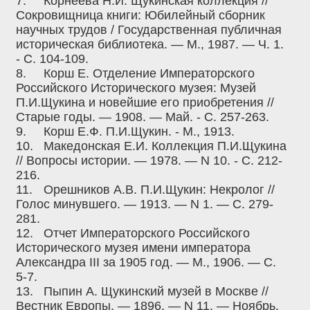
7.
Корнеева Н.И. Щукинская коллекция //
Сокровищница книги: Юбилейный сборник
научных трудов / Государственная публичная
историческая библиотека. — М., 1987. — Ч. 1.
- С. 104-109.
8.
Корш Е. Отделение Императорского
Российского Исторического музея: Музей
П.И.Щукина и новейшие его приобретения //
Старые годы. — 1908. — Май. - С. 257-263.
9.
Корш Е.Ф. П.И.Щукин. - М., 1913.
10.
Македонская Е.И. Коллекция П.И.Щукина
// Вопросы истории. — 1978. — N 10. - С. 212-
216.
11.
Орешников А.В. П.И.Щукин: Некролог //
Голос минувшего. — 1913. — N 1. — С. 279-
281.
12.
Отчет Императорского Российского
Исторического музея имени императора
Александра III за 1905 год. — М., 1906. — С.
5-7.
13.
Пыпин А. Щукинский музей в Москве //
Вестник Европы. — 1896. — N 11. — Ноябрь.