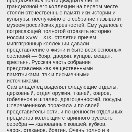
продолжалась почти двадцать лет. В
грандиозной его коллекции на первом месте
стояли отечественные памятники истории и
культуры, неслучайно его собрание называли
музеем российских древностей. Ему удалось с
потрясающей полнотой отразить историю
России XVW—XIX. столетии причем
мипгпгрянныр коллекции давали
представление о жизни и быте всех основных
сословий — бояр, дворян, купцов, мещан,
крестьян. Русская часть собрания
представлена как вещественными
памятниками, так и письменными
источниками.
Сам владелец выделял следующие отделы:
церковный, отдел оружия, тканей, ковров,
гобеленов и шпалер, драгоценностей, посуды.
Современников поражала и по своей
представительности, и по ценности отдельных
предметов коллекция старинного русского
серебра — жалованных ковшей, кубков,
чарок, стаканов, братин. Очень полно и в