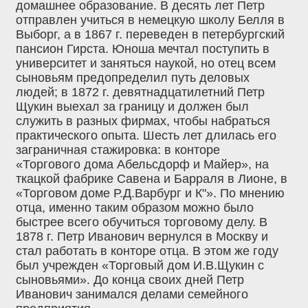
домашнее образование. В десять лет Петр
отправлен учиться в немецкую школу Белля в
Выборг, а в 1867 г. переведен в петербургский
пансион Гирста. Юноша мечтал поступить в
университет и заняться наукой, но отец всем
сыновьям предопределил путь деловых
людей; в 1872 г. девятнадцатилетний Петр
Щукин выехал за границу и должен был
служить в разных фирмах, чтобы набраться
практического опыта. Шесть лет длилась его
заграничная стажировка: в конторе
«Торгового дома Абельсдорф и Майер», на
ткацкой фабрике Савена и Барраля в Лионе, в
«Торговом доме Р.Д.Варбург и К"». По мнению
отца, именно таким образом можно было
быстрее всего обучиться торговому делу. В
1878 г. Петр Иванович вернулся в Москву и
стал работать в конторе отца. В этом же году
был учрежден «Торговый дом И.В.Щукин с
сыновьями». До конца своих дней Петр
Иванович занимался делами семейного