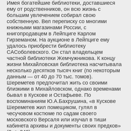
Имея богатейшие библиотеки, доставшиеся
ему от родственников, он всю жизнь с
большим увлечением собирал свою
собственную. Вел переписку со многими
книжными магазинами России, с
книгопродавцем в Лейпциге Карлом
Гирземаном. На аукционе в Лейпциге ему
удалось приобрести библиотеку
САСоболевского. Он стал владельцем
частной библиотеки Жемчужникова. К концу
жизни Михайловская библиотека насчитывала
несколько десятков тысяч книг (по некоторым
данным — от 40 до 70 тыс. томов).
Шереметев предпочитал жить со своими
близкими в Михайловском, однако временами
бывал в Кускове и Остафьеве. По
воспоминаниям Ю.А.Бахрушина, «в Кускове
Шереметев жил помещиком, гулял в
чесучовом костюме по садам своего
московского Версаля или изучал в тиши
кабинета архивы и документы своих предков»