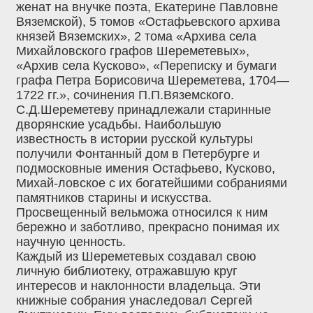
женат на внучке поэта, Екатерине Павловне
Вяземской), 5 томов «Остафьевского архива
князей Вяземских», 2 тома «Архива села
Михайловского графов Шереметевых»,
«Архив села Кусково», «Переписку и бумаги
графа Петра Борисовича Шереметева, 1704—
1722 гг.», сочинения П.П.Вяземского.
С.Д.Шереметеву принадлежали старинные
дворянские усадьбы. Наибольшую
известность в истории русской культуры
получили Фонтанный дом в Петербурге и
подмосковные имения Остафьево, Кусково,
Михай-ловское с их богатейшими собраниями
памятников старины и искусства.
Просвещенный вельможа относился к ним
бережно и заботливо, прекрасно понимая их
научную ценность.
Каждый из Шереметевых создавал свою
личную библиотеку, отражавшую круг
интересов и наклонности владельца. Эти
книжные собрания унаследовал Сергей