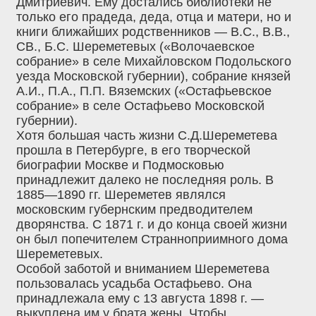
Дмитриевич. Ему достались библиотеки не
только его прадеда, деда, отца и матери, но и
книги ближайших родственников — B.C., В.В.,
СВ., Б.С. Шереметевых («Волочаевское
собрание» в селе Михайловском Подольского
уезда Московской губернии), собрание князей
А.И., П.А., П.П. Вяземских («Остафьевское
собрание» в селе Остафьево Московской
губернии).
Хотя большая часть жизни С.Д.Шереметева
прошла в Петербурге, в его творческой
биографии Москве и Подмосковью
принадлежит далеко не последняя роль. В
1885—1890 гг. Шереметев являлся
московским губернским предводителем
дворянства. С 1871 г. и до конца своей жизни
он был попечителем Странноприимного дома
Шереметевых.
Особой заботой и вниманием Шереметева
пользовалась усадьба Остафьево. Она
принадлежала ему с 13 августа 1898 г. —
выкуплена им у брата жены. Чтобы