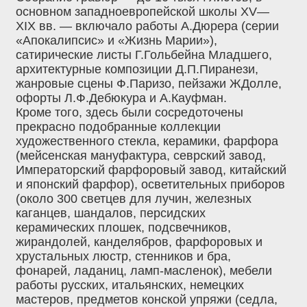
основном западноевропейской школы XV—
XIX вв. — включало работы А.Дюрера (серии
«Апокалипсис» и «Жизнь Марии»),
сатирические листы Г.Гольбейна Младшего,
архитектурные композиции Д.П.Пиранези,
жанровые сцены Ф.Паризо, пейзажи ЖДолле,
офорты Л.Ф.Дебюкура и А.Кауфман.
Кроме того, здесь были сосредоточены
прекрасно подобранные коллекции
художественного стекла, керамики, фарфора
(мейсенская мануфактура, севрский завод,
Императорский фарфоровый завод, китайский
и японский фарфор), осветительных приборов
(около 300 светцев для лучин, железных
каганцев, шандалов, персидских
керамических плошек, подсвечников,
жирандолей, канделябров, фарфоровых и
хрустальных люстр, стенников и бра,
фонарей, ладаниц, ламп-масленок), мебели
работы русских, итальянских, немецких
мастеров, предметов конской упряжи (седла,