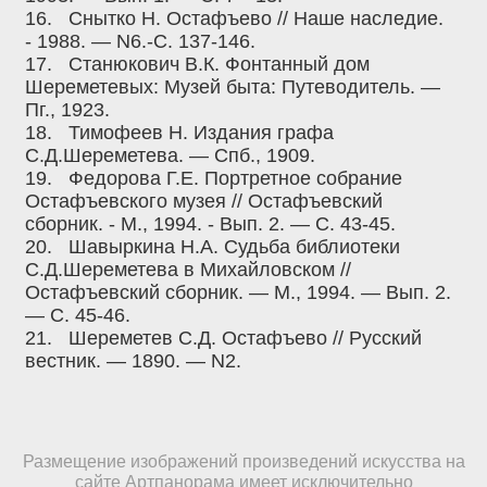
16.
Снытко Н. Остафъево // Наше наследие.
- 1988. — N6.-C. 137-146.
17.
Станюкович В.К. Фонтанный дом
Шереметевых: Музей быта: Путеводитель. —
Пг., 1923.
18.
Тимофеев Н. Издания графа
С.Д.Шереметева. — Спб., 1909.
19.
Федорова Г.Е. Портретное собрание
Остафъевского музея // Остафъевский
сборник. - М., 1994. - Вып. 2. — С. 43-45.
20.
Шавыркина Н.А. Судьба библиотеки
С.Д.Шереметева в Михайловском //
Остафъевский сборник. — М., 1994. — Вып. 2.
— С. 45-46.
21.
Шереметев С.Д. Остафъево // Русский
вестник. — 1890. — N2.
Размещение изображений произведений искусства на
сайте Артпанорама имеет исключительно