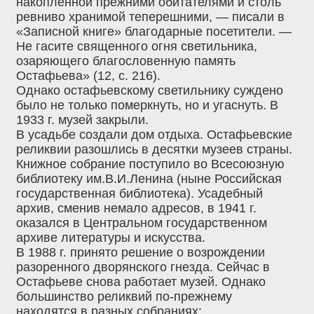
накопленной прежними обитателями и столь
ревниво хранимой теперешними, — писали в
«Записной книге» благодарные посетители. —
Не гасите священного огня светильника,
озаряющего благословенную память
Остафьева» (12, с. 216).
Однако остафьевскому светильнику суждено
было не только померкнуть, но и угаснуть. В
1933 г. музей закрыли.
В усадьбе создали дом отдыха. Остафьевские
реликвии разошлись в десятки музеев страны.
Книжное собрание поступило во Всесоюзную
библиотеку им.В.И.Ленина (ныне Российская
государственная библиотека). Усадебный
архив, сменив немало адресов, в 1941 г.
оказался в Центральном государственном
архиве литературы и искусства.
В 1988 г. принято решение о возрождении
разоренного дворянского гнезда. Сейчас в
Остафьеве снова работает музей. Однако
большинство реликвий по-прежнему
находятся в разных собраниях: