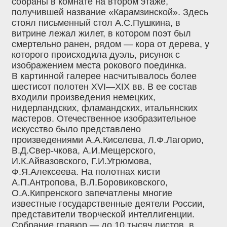
собраны в комнате на втором этаже,
получившей название «Карамзинской». Здесь
стоял письменный стол А.С.Пушкина, в
витрине лежал жилет, в котором поэт был
смертельно ранен, рядом — кора от дерева, у
которого происходила дуэль, рисунок с
изображением места рокового поединка.
В картинной галерее насчитывалось более
шестисот полотен XVI—XIX вв. В ее состав
входили произведения немецких,
нидерландских, фламандских, итальянских
мастеров. Отечественное изобразительное
искусство было представлено
произведениями А.А.Киселева, Л.Ф.Лагорио,
В.Д.Свер-чкова, А.И.Мещерского,
И.К.Айвазовского, Г.И.Угрюмова,
Ф.Я.Алексеева. На полотнах кисти
А.П.Антропова, В.Л.Боровиковского,
О.А.Кипренского запечатлены многие
известные государственные деятели России,
представители творческой интеллигенции.
Собрание гравюр — до 10 тысяч листов, в