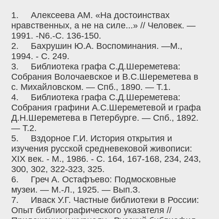
1.
Алексеева AM. «На достоинствах
нравственных, а не на силе...» // Человек. —
1991. -N6.-C. 136-150.
2.
Бахрушин Ю.А. Воспоминания. —М.,
1994. - С. 249.
3.
Библиотека графа С.Д.Шереметева:
Собрания Волочаевское и В.С.Шереметева в
с. Михайловском. — Спб., 1890. — Т.1.
4.
Библиотека графа С.Д.Шереметева:
Собрания графини А.С.Шереметевой и графа
Д.Н.Шереметева в Петербурге. — Спб., 1892.
— Т.2.
5.
Вздорное Г.И. История открытия и
изучения русской средневековой живописи:
XIX век. - М., 1986. - С. 164, 167-168, 234, 243,
300, 302, 322-323, 325.
6.
Греч А. Остафъево: Подмосковные
музеи. — М.-Л., 1925. — Вып.З.
7.
Иваск У.Г. Частные библиотеки в России:
Опыт библиографического указателя //