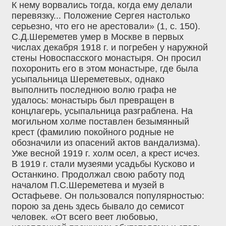
К нему ворвались тогда, когда ему делали
перевязку... Положение Сергея настолько
серьезно, что его не арестовали» (1, с. 150).
С.Д.Шереметев умер в Москве в первых
числах декабря 1918 г. и погребен у наружной
стены Новоспасского монастыря. Он просил
похоронить его в этом монастыре, где была
усыпальница Шереметевых, однако
выполнить последнюю волю графа не
удалось: монастырь был превращен в
концлагерь, усыпальница разграблена. На
могильном холме поставлен безымянный
крест (фамилию покойного родные не
обозначили из опасений актов вандализма).
Уже весной 1919 г. холм осел, а крест исчез.
В 1919 г. стали музеями усадьбы Кусково и
Останкино. Продолжал свою работу под
началом П.С.Шереметева и музей в
Остафьеве. Он пользовался популярностью:
порою за день здесь бывало до семисот
человек. «От всего веет любовью,