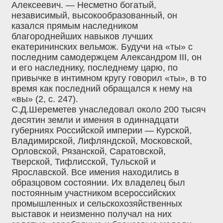
Алексеевич. — Несметно богатый,
независимый, высокообразованный, он
казался прямым наследником
благороднейших навыков лучших
екатерининских вельмож. Будучи на «ты» с
последним самодержцем Александром III, он
и его наследнику, последнему царю, по
привычке в интимном кругу говорил «ты», в то
время как последний обращался к нему на
«вы» (2, с. 247).
С.Д.Шереметев унаследовал около 200 тысяч
десятин земли и имения в одиннадцати
губерниях Российской империи — Курской,
Владимирской, Лифляндской, Московской,
Орловской, Рязанской, Саратовской,
Тверской, Тифлисской, Тульской и
Ярославской. Все имения находились в
образцовом состоянии. Их владелец был
постоянным участником всероссийских
промышленных и сельскохозяйственных
выставок и неизменно получал на них