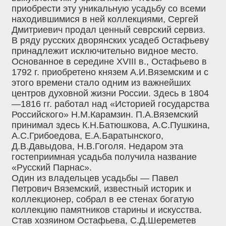
приобрести эту уникальную усадьбу со всеми
находившимися в ней коллекциями, Сергей
Дмитриевич продал ценный севрский сервиз.
В ряду русских дворянских усадеб Остафьеву
принадлежит исключительно видное место.
Основанное в середине XVIII в., Остафьево в
1792 г. приобретено князем А.И.Вяземским и с
этого времени стало одним из важнейших
центров духовной жизни России. Здесь в 1804
—1816 гг. работал над «Историей государства
Российского» Н.М.Карамзин. П.А.Вяземский
принимал здесь К.Н.Батюшкова, А.С.Пушкина,
А.С.Грибоедова, Е.А.Баратынского,
Д.В.Давыдова, Н.В.Гоголя. Недаром эта
гостеприимная усадьба получила название
«Русский Парнас».
Один из владельцев усадьбы — Павел
Петрович Вяземский, известный историк и
коллекционер, собрал в ее стенах богатую
коллекцию памятников старины и искусства.
Став хозяином Остафьева, С.Д.Шереметев