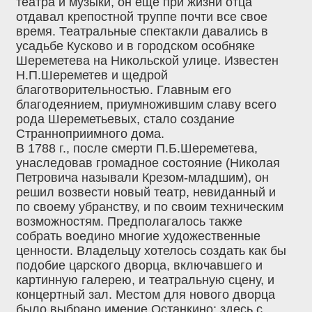
театра и музыки, он еще при жизни отца
отдавал крепостной труппе почти все свое
время. Театральные спектакли давались в
усадьбе Кусково и в городском особняке
Шереметева на Никольской улице. Известен
Н.П.Шереметев и щедрой
благотворительностью. Главным его
благодеянием, приумножившим славу всего
рода Шереметьевых, стало создание
Странноприимного дома.
В 1788 г., после смерти П.Б.Шереметева,
унаследовав громадное состояние (Николая
Петровича называли Крезом-младшим), он
решил возвести новый театр, невиданный и
по своему убранству, и по своим техническим
возможностям. Предполагалось также
собрать воедино многие художественные
ценности. Владельцу хотелось создать как бы
подобие царского дворца, включавшего и
картинную галерею, и театральную сцену, и
концертный зал. Местом для нового дворца
было выбрано имение Останкино: здесь с