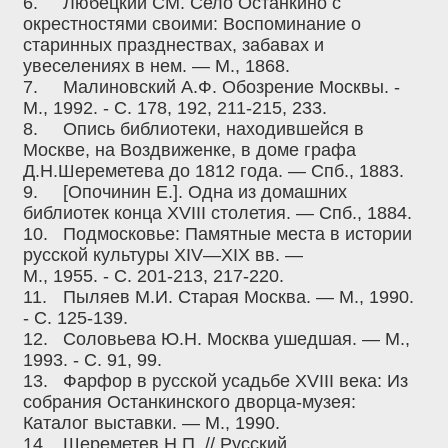
6.
Любецкий СМ. Село Останкино с
окрестностями своими: Воспоминание о
старинных празднествах, забавах и
увеселениях в нем. — М., 1868.
7.
Малиновский А.Ф. Обозрение Москвы. -
М., 1992. - С. 178, 192, 211-215, 233.
8.
Опись библиотеки, находившейся в
Москве, на Воздвиженке, в доме графа
Д.Н.Шереметева до 1812 года. — Спб., 1883.
9.
[Опочинин Е.]. Одна из домашних
библиотек конца XVIII столетия. — Спб., 1884.
10.
Подмосковье: Памятные места в истории
русской культуры XIV—XIX вв. —
М., 1955. - С. 201-213, 217-220.
11.
Пыляев М.И. Старая Москва. — М., 1990.
- С. 125-139.
12.
Соловьева Ю.Н. Москва ушедшая. — М.,
1993. - С. 91, 99.
13.
Фарфор в русской усадьбе XVIII века: Из
собрания Останкинского дворца-музея:
Каталог выставки. — М., 1990.
14.
Шереметев Н.П. // Русский