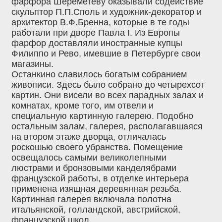
фарфора Шереметеву оказывали содействие
скульптор П.П.Споль и художник-декоратор и
архитектор В.Ф.Бренна, которые в те годы
работали при дворе Павла I. Из Европы
фарфор доставляли иностранные купцы
Филиппо и Рево, имевшие в Петербурге свои
магазины.
Останкино славилось богатым собранием
живописи. Здесь было собрано до четырехсот
картин. Они висели во всех парадных залах и
комнатах, кроме того, им отвели и
специальную картинную галерею. Подобно
остальным залам, галерея, располагавшаяся
на втором этаже дворца, отличалась
роскошью своего убранства. Помещение
освещалось самыми великолепными
люстрами и бронзовыми канделябрами
французской работы, в отделке интерьера
применена изящная деревянная резьба.
Картинная галерея включала полотна
итальянской, голландской, австрийской,
французской школ.