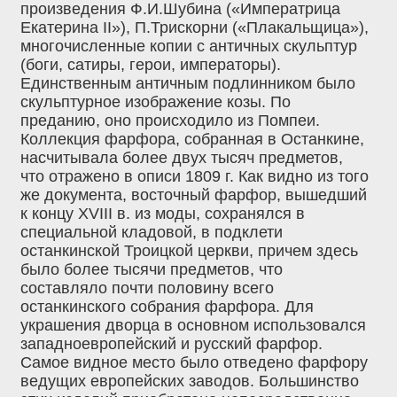
произведения Ф.И.Шубина («Императрица
Екатерина II»), П.Трискорни («Плакальщица»),
многочисленные копии с античных скульптур
(боги, сатиры, герои, императоры).
Единственным античным подлинником было
скульптурное изображение козы. По
преданию, оно происходило из Помпеи.
Коллекция фарфора, собранная в Останкине,
насчитывала более двух тысяч предметов,
что отражено в описи 1809 г. Как видно из того
же документа, восточный фарфор, вышедший
к концу XVIII в. из моды, сохранялся в
специальной кладовой, в подклети
останкинской Троицкой церкви, причем здесь
было более тысячи предметов, что
составляло почти половину всего
останкинского собрания фарфора. Для
украшения дворца в основном использовался
западноевропейский и русский фарфор.
Самое видное место было отведено фарфору
ведущих европейских заводов. Большинство