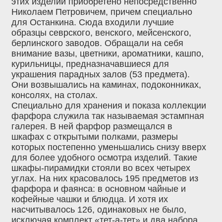
этих изделий приобретено непосредственно
Николаем Петровичем, причем специально
для Останкина. Сюда входили лучшие
образцы севрского, венского, мейсенского,
берлинского заводов. Обращали на себя
внимание вазы, цветники, ароматники, кашпо,
курильницы, предназначавшиеся для
украшения парадных залов (53 предмета).
Они возвышались на каминах, подоконниках,
консолях, на столах.
Специально для хранения и показа коллекции
фарфора служила так называемая эстампная
галерея. В ней фарфор размещался в
шкафах с открытыми полками, размеры
которых постепенно уменьшались снизу вверх
для более удобного осмотра изделий. Такие
шкафы-пирамидки стояли во всех четырех
углах. На них красовалось 195 предметов из
фарфора и фаянса: в основном чайные и
кофейные чашки и блюдца. И хотя их
насчитывалось 126, одинаковых не было,
исключая комплект «тет-а-тет» и два набора