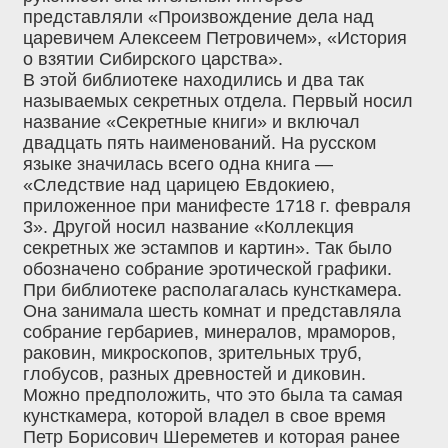
представляли «Произвождение дела над
царевичем Алексеем Петровичем», «История
о взятии Сибирского царства».
В этой библиотеке находились и два так
называемых секретных отдела. Первый носил
название «Секретные книги» и включал
двадцать пять наименований. На русском
языке значилась всего одна книга —
«Следствие над царицею Евдокиею,
приложенное при манифесте 1718 г. февраля
3». Другой носил название «Коллекция
секретных же эстампов и картин». Так было
обозначено собрание эротической графики.
При библиотеке располагалась кунсткамера.
Она занимала шесть комнат и представляла
собрание гербариев, минералов, мраморов,
раковин, микроскопов, зрительных труб,
глобусов, разных древностей и диковин.
Можно предположить, что это была та самая
кунсткамера, которой владел в свое время
Петр Борисович Шереметев и которая ранее