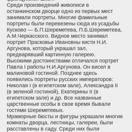
Среди произведений живописи в
останкинском дворце одно из первых мест
занимали портреты. Многие фамильные
портреты были перевезены сюда из усадьбы
Кусково — Б.П.Шереметева, П.Б.Шереметева,
А.М.Черкасского. Видное место занимал
портрет Прасковьи Ивановны кисти Н.И.
Аргунова, который украшал зал,
предварявший картинную галерею.
Высокими достоинствами отличался портрет
Павла I работы Н.И.Аргунова. Он висел в
малиновой гостиной. Позднее здесь
появились портреты русских императоров:
Николая I (в египетском зале), Александра II
(в зеленой гостиной), Екатерины II (в
египетском зале) и др. Все названные
царственные особы в свое время бывали
гостями Шереметевых.
Мраморные бюсты и фигуры украшали многие
комнаты дворца, лестницы, галереи, были
расставлены в саду. Среди них были