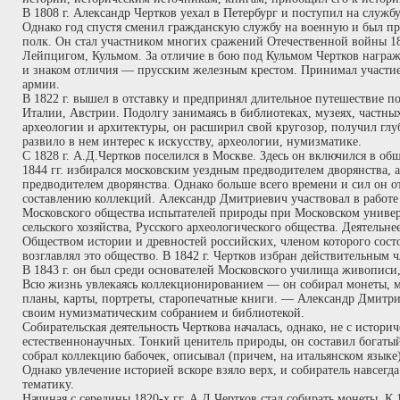
В 1808 г. Александр Чертков уехал в Петербург и поступил на служб
Однако год спустя сменил гражданскую службу на военную и был п
полк. Он стал участником многих сражений Отечественной войны 18
Лейпцигом, Кульмом. За отличие в бою под Кульмом Чертков награж
и знаком отличия — прусским железным крестом. Принимал участие
армии.
В 1822 г. вышел в отставку и предпринял длительное путешествие 
Италии, Австрии. Подолгу занимаясь в библиотеках, музеях, частны
археологии и архитектуры, он расширил свой кругозор, получил глу
развило в нем интерес к искусству, археологии, нумизматике.
С 1828 г. А.Д.Чертков поселился в Москве. Здесь он включился в о
1844 гг. избирался московским уездным предводителем дворянства, 
предводителем дворянства. Однако больше всего времени и сил он о
составлению коллекций. Александр Дмитриевич участвовал в работе
Московского общества испытателей природы при Московском универ
сельского хозяйства, Русского археологического общества. Деятельне
Обществом истории и древностей российских, членом которого состоя
возглавлял это общество. В 1842 г. Чертков избран действительным
В 1843 г. он был среди основателей Московского училища живописи,
Всю жизнь увлекаясь коллекционированием — он собирал монеты, ме
планы, карты, портреты, старопечатные книги. — Александр Дмитри
своим нумизматическим собранием и библиотекой.
Собирательская деятельность Черткова началась, однако, не с историч
естественнонаучных. Тонкий ценитель природы, он составил богаты
собрал коллекцию бабочек, описывал (причем, на итальянском языке
Однако увлечение историей вскоре взяло верх, и собиратель навсегд
тематику.
Начиная с середины 1820-х гг. А.Д.Чертков стал собирать монеты. К 