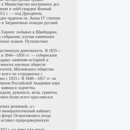
у в Министерство внутренних дел.
ринят в лейб-гвардии Конный
12 г. — под Дрезденом,
ден орденом св. Анны IV степени
 в Заграничных походах русской
по Европе: побывал в Швейцарии,
х собраниях, изучая памятники
бокие знания. Путешествие
бщественную деятельность. В 1835—
а в 1844—1856 гг. — губернским
тдавал занятиям историей и
 многих научных обществ:
ситете, Московского общества
е всего он сотрудничал с
л с 1833 г. В 1848—1857 гг. он
 членом Российской Академии наук.
 ваяния и зодчества.
дали, рукописи, акты, грамоты,
евич более всего прославился
еских реликвий, а с
й минералогический кабинет,
) флору Острогожского уезда.
а оставил природоведческую
1842 г. он имел уже около