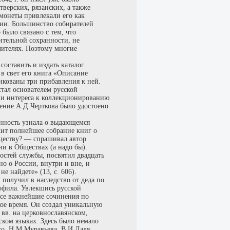
тверских, рязанских, а также
монеты привлекали его как
ии. Большинство собирателей
было связано с тем, что
ительной сохранности, не
лителях. Поэтому многие
оставить и издать каталог
 в свет его книга «Описание
ликованы три прибавления к ней.
стал основателем русской
ии интереса к коллекционированию
ение А.Д.Черткова было удостоено
енность узнала о выдающемся
ит полнейшее собрание книг о
ществу? — спрашивал автор
ни в Обществах (а надо бы).
остей службы, посвятил двадцать
но о России, внутри и вне, и
е найдете» (13, с. 606).
получил в наследство от деда по
офила. Увлекшись русской
все важнейшие сочинения по
кое время. Он создал уникальную
вв. на церковнославянском,
ском языках. Здесь было немало
о, Н.М.Муравьева, В.И.Даля,