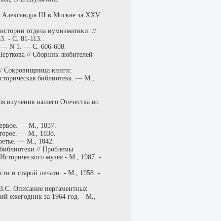
 Александра III в Москве за XXV
истории отдела нумизматики. //
. - С. 81-113.
 — N 1. — С. 606-608.
Черткова // Сборник любителей
// Сокровищница книги:
сторическая библиотека. — М.,
ля изучения нашего Отечества во
ервое. — М., 1837.
торое. — М., 1838.
етье. — М., 1842.
 библиотеки // Проблемы
сторического музея - М., 1987. -
и и старой печати. - М., 1958. -
 B.C. Описание пергаментных
й ежегодник за 1964 год. - М.,