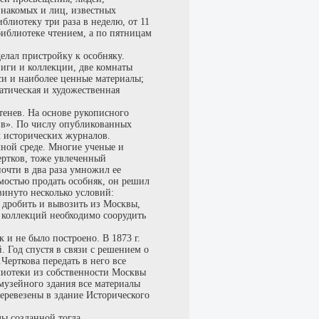
знакомых и лиц, известных
блиотеку три раза в неделю, от 11
библиотеке чтением, а по пятницам
елал пристройку к особняку.
ниги и коллекции, две комнаты
си и наиболее ценные материалы;
атическая и художественная
тенев. На основе рукописного
ив». По числу опубликованных
х исторических журналов.
чной среде. Многие ученые и
ертков, тоже увлеченный
очти в два раза умножил ее
димостью продать особняк, он решил
винуто несколько условий:
 дробить и вывозить из Москвы,
я коллекций необходимо соорудить
 и не было построено. В 1873 г.
 Год спустя в связи с решением о
Черткова передать в него все
блиотеки из собственности Москвы
 музейного здания все материалы
еревезены в здание Исторического
ды созданной тогда