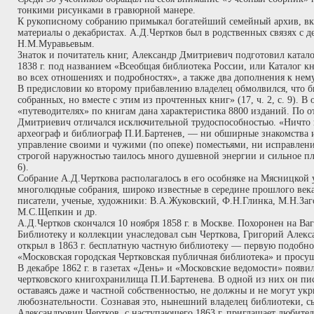
тонкими рисунками в гравюрной манере.
К рукописному собранию примыкал богатейший семейный архив, в
материалы о декабристах. А.Д.Чертков был в родственных связях с 
Н.М.Муравьевым.
Знаток и почитатель книг, Александр Дмитриевич подготовил катало
1838 г. под названием «Всеобщая библиотека России, или Каталог к
во всех отношениях и подробностях», а также два дополнения к нему
В предисловии ко второму прибавлению владелец обмолвился, что би
собранных, но вместе с этим из прочтенных книг» (17, ч. 2, с. 9). В
«путеводителях» по книгам дана характеристика 8800 изданий. По 
Дмитриевич отличался исключительной трудоспособностью. «Ничто н
археограф и библиограф П.И.Бартенев, — ни обширные знакомства 
управление своими и чужими (по опеке) поместьями, ни исправлен
строгой наружностью таилось много душевной энергии и сильное пла
6).
Собрание А.Д.Черткова располагалось в его особняке на Мясницкой 
многолюдные собрания, широко известные в середине прошлого век
писатели, ученые, художники: В.А.Жуковский, Ф.Н.Глинка, М.Н.Заг
М.С.Щепкин и др.
А.Д.Чертков скончался 10 ноября 1858 г. в Москве. Похоронен на Ва
Библиотеку и коллекции унаследовал сын Черткова, Григорий Алекс
открыл в 1863 г. бесплатную частную библиотеку — первую подобног
«Московская городская Чертковская публичная библиотека» и просущес
В декабре 1862 г. в газетах «День» и «Московские ведомости» появи
чертковского книгохранилища П.И.Бартенева. В одной из них он пи
оставаясь даже и частной собственностью, не должны и не могут ук
любознательности. Сознавая это, нынешний владелец библиотеки, с
Александрович Чертков, с наступающего 1863 г. приглашает любите