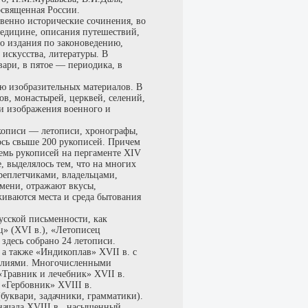
освященная России.
твенно исторические сочинения, во
медицине, описания путешествий,
ло издания по законоведению,
 искусства, литературы. В
ари, в пятое — периодика, в
ию изобразительных материалов. В
в, монастырей, церквей, селений,
 и изображения военного и
кописи — летописи, хронографы,
ось свыше 200 рукописей. Причем
семь рукописей на пергаменте XIV
 выделялось тем, что на многих
реплетчиками, владельцами,
мени, отражают вкусы,
живаются места и среда бытования
сской письменности, как
ц» (XVI в.), «Летописец
 здесь собрано 24 летописи.
 а также «Индикоплав» XVII в. с
налиями. Многочисленными
«Травник и лечебник» XVII в.
«Гербовник» XVIII в.
уквари, задачники, грамматики).
начала XVIII в., насыщенный