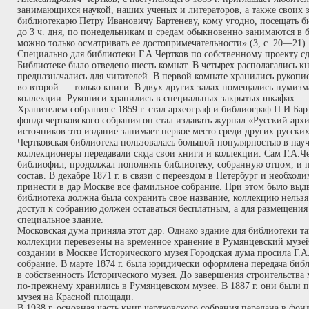
занимающихся наукой, наших ученых и литераторов, а также своих 
библиотекарю Петру Ивановичу Бартеневу, кому угодно, посещать би
до 3 ч. дня, по понедельникам и средам обыкновенно занимаются в 
можно только осматривать ее достопримечательности» (3, с. 20—21).
Специально для библиотеки Г.А.Чертков по собственному проекту сд
Библиотеке было отведено шесть комнат. В четырех располагались к
предназначались для читателей. В первой комнате хранились рукопи
во второй — только книги. В двух других залах помещались нумизм
коллекции. Рукописи хранились в специальных закрытых шкафах.
Хранителем собрания с 1859 г. стал археограф и библиограф П.И.Бар
фонда чертковского собрания он стал издавать журнал «Русский арх
источников это издание занимает первое место среди других русски
Чертковская библиотека пользовалась большой популярностью в нау
коллекционеры передавали сюда свои книги и коллекции. Сам Г.А.Ч
библиофил, продолжал пополнять библиотеку, собранную отцом, и п
состав. В декабре 1871 г. в связи с переездом в Петербург и необхо
принести в дар Москве все фамильное собрание. При этом было выд
библиотека должна была сохранить свое название, коллекцию нельзя
доступ к собранию должен оставаться бесплатным, а для размещени
специальное здание.
Московская дума приняла этот дар. Однако здание для библиотеки так
коллекции перевезены на временное хранение в Румянцевский музей.
создании в Москве Исторического музея Городская дума просила Г.А.
собрание. В марте 1874 г. была юридически оформлена передача би
в собственность Исторического музея. До завершения строительства
по-прежнему хранились в Румянцевском музее. В 1887 г. они были п
музея на Красной площади.
В 1938 г. основная часть книг чертковского собрания передана в фон