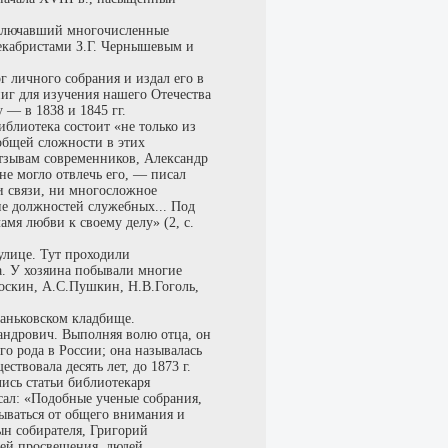
ключавший многочисленные
декабристами З.Г. Чернышевым и
г личного собрания и издал его в
ниг для изучения нашего Отечества
 — в 1838 и 1845 гг.
блиотека состоит «не только из
 общей сложности в этих
отзывам современников, Александр
е могло отвлечь его, — писал
и связи, ни многосложное
ие должностей служебных... Под
мя любви к своему делу» (2, с.
улице. Тут проходили
а. У хозяина побывали многие
оскин, А.С.Пушкин, Н.В.Гоголь,
ганьковском кладбище.
андрович. Выполняя волю отца, он
о рода в России; она называлась
твовала десять лет, до 1873 г.
лись статьи библиотекаря
сал: «Подобные ученые собрания,
рываться от общего внимания и
ын собирателя, Григорий
лей просвещения, людей,