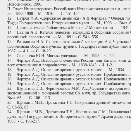
Новосибирск, 1986.
П. Отчет Императорского Российского Исторического музея им. имп.
лет: 1883-1908. - М., 1916. — С. 151-154.
12.
Петров Ф.А. «Дорожные дневники» А.Д.Черткова // Очерки по 
Труды Государственного Исторического музея. — М., 1993. — Вып. 83
13.
Примечательная библиотека в Москве // Москвитянин. — 1841.
14.
Пыпин А.Н. Каталог повестей, входящих в сборники собрания 
российской словесности. — М., 1891. - С. 541- 556.
15.
Разманова Н.А. Из истории книжной коллекции А.Д.Черткова 
Юбилейный сборник научных трудов // Государственная публичная и
1987. — 4.1. — С. 18-29.
16.
Соловьева Ю.Н. Москва ушедшая. — М., 1993. - С. 222.
17.
Чертков А.Д. Всеобщая библиотека России, или Каталог книг д
всех отношениях и подробностях. - М., 1838-1845. - Ч. 1-2.
18.
Чертков А.Д. Описание древних русских монет. — М., 1834.
19.
Чертков А.Д. Описание древних русских монет: Прибавление п
20.
Чертков А.Д. Описание древних русских монет: Прибавление в
21.
Чертков А.Д. Описание древних русских монет: Прибавление тр
22.
Шульгина Э.В., Черниловская М.М. А.Д.Чертков и история его
экспозиционной и фондовой работы: Сб. науч. тр. Государственного И
Вып. 65. — С. 106—113.
23.
Щепкина М.В., Протасьева Т.Н. Сокровища древней письменност
С. 63-65, 83.
24.
Щепкина М.В., Протасьева Т.Н., Костю-хина Л.М., Голышенко
рукописей Государственного Исторического музея // Археографшчески
1965. - С. 193-217.