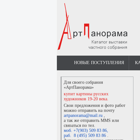
НОВЫЕ ПОСТУПЛЕНИЯ
К
Для своего собрания
«АртПанорама»
купит картины русских
художников 19-20 века.
Свои предложения и фото работ
можно отправить на почту
artpanorama@mail.ru
,
а так же отправить MMS или
связаться по тел.
моб. +7(903) 509 83 86
,
раб. 8 (495) 509 83 86
.