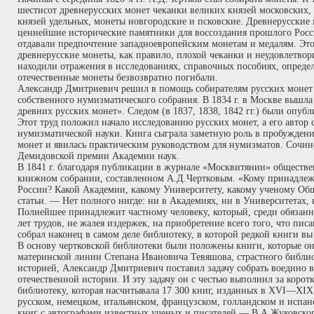
шестисот древнерусских монет чеканки великих князей московских, 
князей удельных, монеты новгородские и псковские. Древнерусские 
ценнейшие исторические памятники для воссоздания прошлого Росс
отдавали предпочтение западноевропейским монетам и медалям. Это 
древнерусские монеты, как правило, плохой чеканки и неудовлетвор
находили отражения в исследованиях, справочных пособиях, опреде
отечественные монеты безвозвратно погибали.
Александр Дмитриевич решил в помощь собирателям русских монет с
собственного нумизматического собрания. В 1834 г. в Москве вышла
древних русских монет». Следом (в 1837, 1838, 1842 гг.) были опуб
Этот труд положил начало исследованию русских монет, а его автор 
нумизматической науки. Книга сыграла заметную роль в пробужден
монет и явилась практическим руководством для нумизматов. Сочин
Демидовской премии Академии наук.
В 1841 г. благодаря публикации в журнале «Москвитянин» обществ
книжном собрании, составленном А.Д.Чертковым. «Кому принадлеж
России? Какой Академии, какому Университету, какому ученому Об
статьи. — Нет полного нигде: ни в Академиях, ни в Университетах, 
Полнейшее принадлежит частному человеку, который, среди обязанн
лет трудов, не жалея издержек, на приобретение всего того, что писа
собрал наконец в самом деле библиотеку, в которой редкой книги вы н
В основу чертковской библиотеки были положены книги, которые он 
материнской линии Степана Ивановича Тевяшова, страстного библи
историей, Александр Дмитриевич поставил задачу собрать воедино 
отечественной истории. И эту задачу он с честью выполнил за корот
библиотеку, которая насчитывала 17 300 книг, изданных в XVI—XIX 
русском, немецком, итальянском, французском, голландском и испан
книг с автографами известных ученых и писателей — В.А.Жуковског