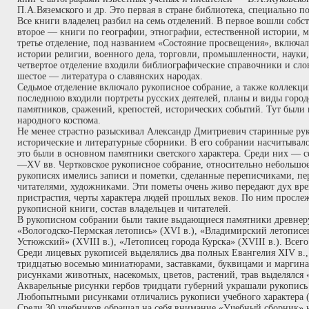
П.А.Вяземского и др. Это первая в стране библиотека, специально п
Все книги владелец разбил на семь отделений. В первое вошли собс
второе — книги по географии, этнографии, естественной истории, 
третье отделение, под названием «Состояние просвещения», включа
истории религии, военного дела, торговли, промышленности, науки,
четвертое отделение входили библиографические справочники и слов
шестое — литература о славянских народах.
Седьмое отделение включало рукописное собрание, а также коллекц
последнюю входили портреты русских деятелей, планы и виды городо
памятников, сражений, крепостей, исторических событий. Тут были
народного костюма.
Не менее страстно разыскивал Александр Дмитриевич старинные ру
исторические и литературные сборники. В его собрании насчитывал
это были в основном памятники светского характера. Среди них — 
—XV вв. Чертковское рукописное собрание, относительно небольшое,
рукописях имелись записи и пометки, сделанные переписчиками, пе
читателями, художниками. Эти пометы очень живо передают дух вре
пристрастия, черты характера людей прошлых веков. По ним просле
рукописной книги, состав владельцев и читателей.
В рукописном собрании были такие выдающиеся памятники древнеру
«Вологодско-Пермская летопись» (XVI в.), «Владимирский летописе
Устюжский» (XVIII в.), «Летописец города Курска» (XVIII в.). Всего
Среди лицевых рукописей выделялись два полных Евангелия XIV в.,
тридцатью восемью миниатюрами, заставками, буквицами и марги
рисунками животных, насекомых, цветов, растений, трав выделялся 
Акварельные рисунки гербов тридцати губерний украшали рукопись 
Любопытными рисунками отличались рукописи учебного характера (б
Среди 30 учебников обращал на себя внимание «Учебный сборник» 