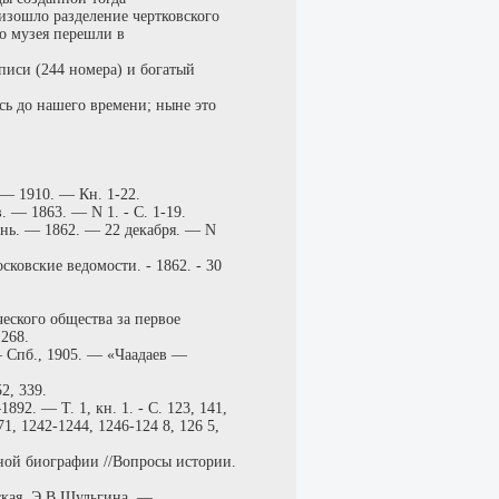
изошло разделение чертковского
о музея перешли в
писи (244 номера) и богатый
.
ось до нашего времени; ныне это
— 1910. — Кн. 1-22.
. — 1863. — N 1. - С. 1-19.
День. — 1862. — 22 декабря. — N
сковские ведомости. - 1862. - 30
еского общества за первое
 268.
— Спб., 1905. — «Чаадаев —
2, 339.
2. — Т. 1, кн. 1. - С. 123, 141,
171, 1242-1244, 1246-124 8, 126 5,
ой биографии //Вопросы истории.
ская, Э.В.Шульгина. —