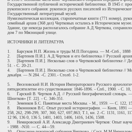
Государственной публичной исторической библиотеки. В 1945 г. про
рукописного собрания: рукописи русских писателей из Историческог
Государственный литературный музей.
Нумизматическая коллекция, старопечатные книги (771 номер), руко
семейный архив (368 дел) Чертковых остались в Историческом музее
Здание, где некогда располагалось собрание А.Д.Черткова, сохранил
дом 7 по Мясницкой улице.
ИСТОЧНИКИ И ЛИТЕРАТУРА
1.
Барсуков Н.П. Жизнь и труды М.П.Погодина. — М.-Спб., 1888 
2.
[Бартенев П.И.]. А.Д.Чертков и его библиотека // Русский архив
3.
[Бартенев П.И.]. Несколько слов о Чертковской библиотеке // 
51. - С. 20-21.
4.
[Бартенев П.И.]. Несколько слов о Чертковской библиотеке // Мо
декабря. — N 284. -С. 2301.- Столб. 1-2.
5.
Веселовский Н.И. История Императорского Русского археологич
пятидесятилетие его существования: 1846-1896. - Спб., 1900. - С. 10,
6.
Гарский В. Чертков А.Д. // Русский биографический словарь. 
Шнитков» [Т. 22]. - С. 346-351.
7.
Земенков Б.С. Памятные места Москвы. - М., 1959. — С. 122, 15
8.
Иконников B.C. Опыт русской историографии. — Киев, 1891 —189
258, 262, 298-299, 307, 360, 627, 697,863; Т.1, кн. 2.-С. 1131, 1161, 1
12 96, 136 0, 136 5, 1401, 1403, 1406, 1416, 1436, 1508.
9.
Немировский А.И. Александр Дмитриевич Чертков: Опыт научн
- 1988. -N10. — С. 44—59.
10.
Описание рукописей собрания Черткова. / Сост. М.М.Чернилов