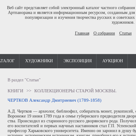
Веб сайт представляет собой электронный каталог частного собрания
Артпанорама и является информационным ресурсом, созданным для
популяризации и изучения творчества русских и советских
художников.
Главная
О собрании
Статьи
АТАЛОГ
ХУДОЖНИКИ
ЭКСПОЗИЦИЯ
АУКЦИОН
В раздел "Статьи"
КНИГИ
>>
КОЛЛЕКЦИОНЕРЫ СТАРОЙ МОСКВЫ.
ЧЕРТКОВ Александр Дмитриевич (1789-1858)
А.Д. Чертков — археолог, библиофил, собиратель монет, рукописей, 
Воронеже 19 июня 1789 года в семье губернского предводителя двор
ства. Происходил из старинного русского дворянского рода. Получи
его воспитателей и первых научных наставников стал Г.П. Успенск
профессор Харьковского университета. Именно он заронил в душу бу
истории, историческим источникам, книгам, приобщил его к истори