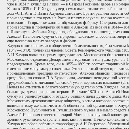
уже в 1834 г. купил две лавки — в Старом Гостином дворе за номеро
Когда в 1835 г. И.И.Хлудов умер, семья имела значительный капита
дом «С.Н.А. и Г. Ивана Хлудова сыновья». Братья решили завести с
производство: в это время в России пряжу получали только кустарны
основали в Егорьевске хлопчатобумажную фабрику. Специально для
производства и приобретения машин Алексей Иванович в 1844—1845
и Ливерпуль. Фабрика Хлудовых, оборудованная по последнему слову
Алексей Иванович, будучи от природы человеком способным, энерги
еще несколько новых заводов и фабрик.
Хлудов много занимался общественной деятельностью, был членом М
(1847—1849), почетным членом Совета Коммерческого училища (18
А.И.Хлудов являлся первым председателем Московского биржевого ко
Московского отделения Департамента торговли и мануфактуры, а в 
председателем. Кроме того, он в 1855—1869 гг. состоял старшиной М
имел звание мануфактур-советника. Этот почетный титул присваив
промышленным предпринимательством. Алексей Иванович пользова
среде: был, по словам П.А.Бурышкина, «человек неподкупной честн
трудолюбивый, отличавшийся силой ума и верностью взглядов» (2, с.
Нельзя не отметить и благотворительную деятельность Хлудова: он д
больницы, дома призрения, церкви. В начале 1870-х гг. Алексей И
сумму на реконструкцию и отделку бывших палат думного дьяка А
Московскому археологическому обществу, членом которого состоял с 18
являлся к тому же казначеем этой общественной организации. Хлуд
Московского Публичного и Румянцевского музеев и немало средств 
Алексей Иванович известен в старой Москве как крупный коллекци
древних рукописей, старопечатных книг и икон. Начало коллекции бы
Хлудов приобрел собрание старообрядца А.Н.Озерского. Убежденный
истовый почитатель древних традиций, Хлудов в основном собирал 