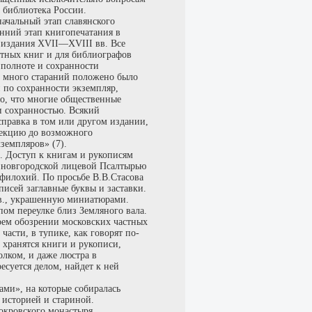
 библиотека России.
ачальный этап славянского
анний этап книгопечатания в
 издания XVII—XVIII вв. Все
атных книг и для библиографов
 полноте и сохранности
и много стараний положено было
й по сохранности экземпляр,
то, что многие общественные
и сохранностью. Всякий
правка в том или другом издании,
лекцию до возможного
земпляров» (7).
й. Доступ к книгам и рукописям
с новгородской лицевой Псалтырью
мфилохий. По просьбе В.В.Стасова
писей заглавные буквы и заставки.
 в., украшенную миниатюрами.
ом переулке близ Земляного вала.
оем обозрении московских частных
части, в тупике, как говорят по-
 хранятся книги и рукописи,
олком, и даже люстра в
есуется делом, найдет к ней
ами», на которые собиралась
 историей и стариной.
окровского монастыря.