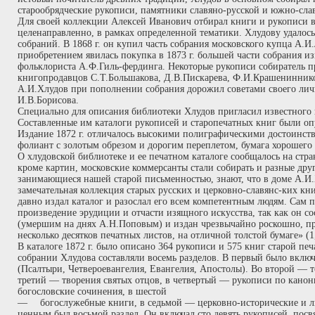
старообрядческие рукописи, памятники славяно-русской и южно-сла
Для своей коллекции Алексей Иванович отбирал книги и рукописи 
целенаправленно, в рамках определенной тематики. Хлудову удалос
собраний. В 1868 г. он купил часть собрания московского купца А
приобретением явилась покупка в 1873 г. большей части собрания из
фольклориста А.Ф.Гиль-фердинга. Некоторые рукописи собиратель п
книгопродавцов С.Т.Большакова, Д.В.Пискарева, Ф.И.Крашенинник
А.И.Хлудов при пополнении собрания дорожил советами своего лич
И.В.Борисова.
Специально для описания библиотеки Хлудов пригласил известного
Составленные им каталоги рукописей и старопечатных книг были опу
Издание 1872 г. отличалось высокими полиграфическими достоинст
фолиант с золотым обрезом и дорогим переплетом, бумага хорошего 
О хлудовской библиотеке и ее печатном каталоге сообщалось на стр
кроме картин, московские коммерсанты стали собирать и разные дру
занимающиеся нашей старой письменностью, знают, что в доме А.И.
замечательная коллекция старых русских и церковно-славянс-ких кни
давно издал каталог и разослал его всем компетентным людям. Сам по
произведение эрудиции и отчасти изящного искусства, так как он с
(умершим на днях А.Н.Поповым) и издан чрезвычайно роскошно, пр
несколько десятков печатных листов, на отличной толстой бумаге» (1,
В каталоге 1872 г. было описано 364 рукописи и 575 книг старой п
собрании Хлудова составляли восемь разделов. В первый было вкл
(Псалтыри, Четвероевангелия, Евангелия, Апостолы). Во второй — 
третий — творения святых отцов, в четвертый — рукописи по канон
богословские сочинения, в шестой
—
богослужебные книги, в седьмой — церковно-исторические и 
ценным был восьмой раздел. Он включал сто девять рукописей, по