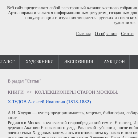
Веб сайт представляет собой электронный каталог частного собрания
Артпанорама и является информационным ресурсом, созданным для
популяризации и изучения творчества русских и советских
художников.
Главная
О собрании
Статьи
АТАЛОГ
ХУДОЖНИКИ
ЭКСПОЗИЦИЯ
АУКЦИОН
В раздел "Статьи"
КНИГИ
>>
КОЛЛЕКЦИОНЕРЫ СТАРОЙ МОСКВЫ.
ХЛУДОВ Алексей Иванович (1818-1882)
А.И. Хлудов — купец-предприниматель, меценат, библиофил, собира
книг.
Родился в Москве в купеческой старообрядческой семье. Его отец, 
деревни Акатово Егорьевского уезда Рязанской губернии, после войн
члены семьи Хлудовых занимались изготовлением кушаков и поясов
предприимчивый родоначальник династии Хлудовых, Иван Иванович 