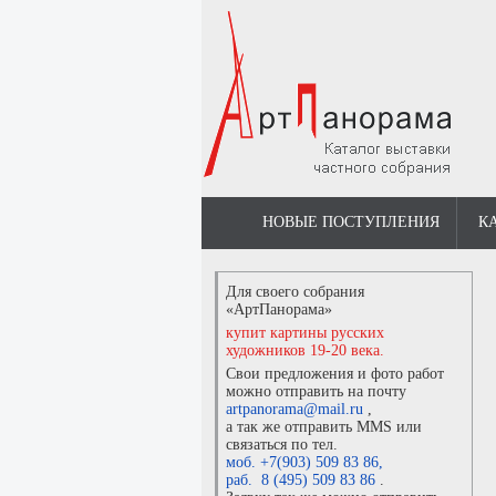
НОВЫЕ ПОСТУПЛЕНИЯ
К
Для своего собрания
«АртПанорама»
купит картины русских
художников 19-20 века.
Свои предложения и фото работ
можно отправить на почту
artpanorama@mail.ru
,
а так же отправить MMS или
связаться по тел.
моб. +7(903) 509 83 86
,
раб. 8 (495) 509 83 86
.