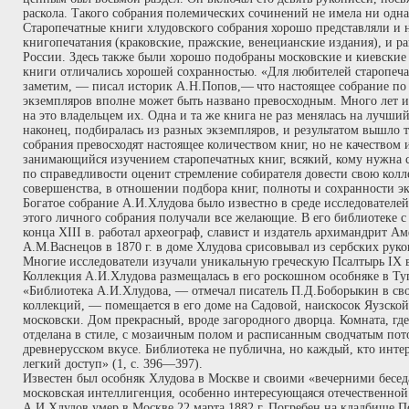
раскола. Такого собрания полемических сочинений не имела ни одна
Старопечатные книги хлудовского собрания хорошо представляли и н
книгопечатания (краковские, пражские, венецианские издания), и р
России. Здесь также были хорошо подобраны московские и киевские
книги отличались хорошей сохранностью. «Для любителей старопеч
заметим, — писал историк А.Н.Попов,—
что настоящее собрание по
экземпляров вполне может быть названо превосходным. Много лет 
на это владельцем их. Одна и та же книга не раз менялась на лучши
наконец, подбиралась из разных экземпляров, и результатом вышло 
собрания превосходят настоящее количеством книг, но не качеством 
занимающийся изучением старопечатных книг, всякий, кому нужна с
по справедливости оценит стремление собирателя довести свою кол
совершенства, в отношении подбора книг, полноты и сохранности эк
Богатое собрание А.И.Хлудова было известно в среде исследователе
этого личного собрания получали все желающие. В его библиотеке 
конца XIII в. работал археограф, славист и издатель архимандрит А
А.М.Васнецов в 1870 г. в доме Хлудова срисовывал из сербских руко
Многие исследователи изучали уникальную греческую Псалтырь IX
Коллекция А.И.Хлудова размещалась в его роскошном особняке в Туп
«Библиотека А.И.Хлудова, — отмечал писатель П.Д.Боборыкин в св
коллекций, — помещается в его доме на Садовой, наискосок Яузской 
московски. Дом прекрасный, вроде загородного дворца. Комната, где
отделана в стиле, с мозаичным полом и расписанным сводчатым пот
древнерусском вкусе. Библиотека не публична, но каждый, кто интер
легкий доступ» (1, с. 396—397).
Известен был особняк Хлудова в Москве и своими «вечерними бесед
московская интеллигенция, особенно интересующаяся отечественной
А.И.Хлудов умер в Москве 22 марта 1882 г. Погребен на кладбище П