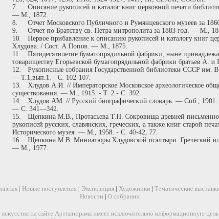
7.
Описание рукописей и каталог книг церковной печати библиоте
— М., 1872.
8.
Отчет Московского Публичного и Румянцевского музеев за 1866
9.
Отчет по Братству св. Петра митрополита за 1883 год. — М., 1
10.
Первое прибавление к описанию рукописей и каталогу книг це
Хлудова. / Сост. А.Попов. — М., 1875.
11.
Пятидесятилетие бумагопрядильной фабрики, ныне принадле
товариществу Егорьевской бумагопрядильной фабрики братьев А. и Г
12.
Рукописные собрания Государственной библиотеки СССР им. В.
— Т.1,вып.1. - С. 102-107.
13.
Хлудов А.И. // Императорское Московское археологическое обще
существования. — М., 1915. - Т. 2.- С. 392.
14.
Хлудов AM. // Русский биографический словарь. — Спб., 1901
— С. 341—342.
15.
Щепкина М.В., Протасьева Т.Н. Сокровища древней письменнос
рукописей русских, славянских, греческих, а также книг старой печ
Исторического музея. — М., 1958. - С. 40-42, 77.
16.
Щепкина М.В. Миниатюры Хлудовской псалтыри. Греческий ил
— М., 1977.
лавная
|
Новые поступления
|
Экспозиция
|
Художники
|
Тематические выставк
Новости
|
О собрании
искусства на сайте Артпанорама имеет исключительно информационную цель и