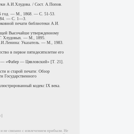
ки А.И.Хлудова. / Сост. А.Попов.
 год. — М., 1868. — С. 51-53.
884. — С. 1—3.
рковной печати библиотеки А.И.
жащей Высочайше утвержденному
. Хлудовых. — М., 1895.
И.Ленина: Указатель. — М., 1983.
ство в первое пятидесятилетие его
. — «Фабер — Цявловский» [Т. 21].
ти и старой печати: Обзор
ати Государственного
люстрированный кодекс IX века.
и
|
 не связано с извлечением прибыли. Не