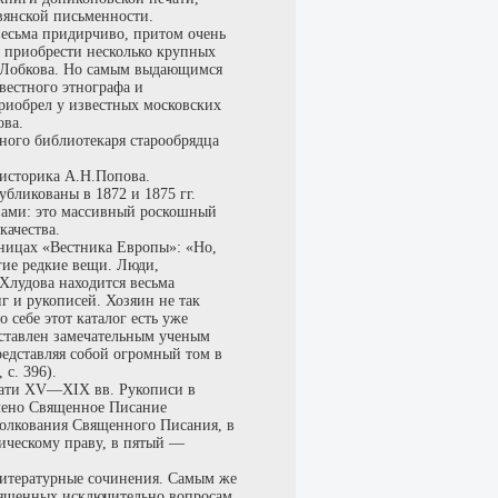
вянской письменности.
весьма придирчиво, притом очень
ь приобрести несколько крупных
.И.Лобкова. Но самым выдающимся
вестного этнографа и
риобрел у известных московских
ова.
ного библиотекаря старообрядца
 историка А.Н.Попова.
бликованы в 1872 и 1875 гг.
вами: это массивный роскошный
качества.
аницах «Вестника Европы»: «Но,
гие редкие вещи. Люди,
Хлудова находится весьма
г и рукописей. Хозяин не так
 себе этот каталог есть уже
оставлен замечательным ученым
едставляя собой огромный том в
 с. 396).
ечати XV—XIX вв. Рукописи в
ючено Священное Писание
толкования Священного Писания, в
ическому праву, в пятый —
литературные сочинения. Самым же
священных исключительно вопросам