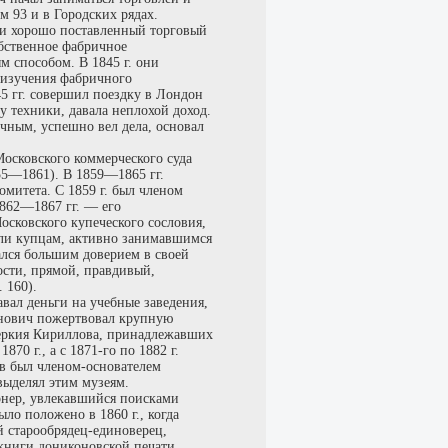
м 93 и в Городских рядах.
л и хорошо поставленный торговый
обственное фабричное
м способом. В 1845 г. они
 изучения фабричного
 гг. совершил поездку в Лондон
 техники, давала неплохой доход.
чным, успешно вел дела, основал
осковского коммерческого суда
55—1861). В 1859—1865 гг.
митета. С 1859 г. был членом
1862—1867 гг. — его
осковского купеческого сословия,
али купцам, активно занимавшимся
лся большим доверием в своей
ости, прямой, правдивый,
 160).
авал деньги на учебные заведения,
ванович пожертвовал крупную
веркия Кириллова, принадлежавших
70 г., а с 1871-го по 1882 г.
ов был членом-основателем
выделял этим музеям.
онер, увлекавшийся поисками
ло положено в 1860 г., когда
 старообрядец-единоверец,
книги дониконовской печати,