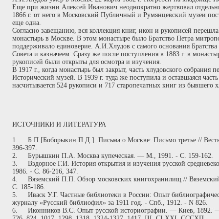
Еще при жизни Алексей Иванович неоднократно жертвовал отдельн
1866 г. от него в Московский Публичный и Румянцевский музеи пост
еще одна.
Согласно завещанию, вся коллекция книг, икон и рукописей перешл
монастырь в Москве. В этом монастыре было Братство Петра митропо
поддерживало единоверие. А.И.Хлудов с самого основания Братства в
Совета и казначеем. Сразу же после поступления в 1883 г. в монаст
рукописей были открыты для осмотра и изучения.
В 1917 г., когда монастырь был закрыт, часть хлудовского собрания 
Исторический музей. В 1939 г. туда же поступила и оставшаяся часть
насчитывается 524 рукописи и 717 старопечатных книг из бывшего х
ИСТОЧНИКИ И ЛИТЕРАТУРА
1.
Б.П.[Боборыкин П.Д.]. Письма о Москве: Письмо третье // Вест
396-397.
2.
Бурышкин П.А. Москва купеческая. — М., 1991. - С. 159-162.
3.
Вздорное Г.И. История открытия и изучения русской средневек
1986. - С. 86-216, 347.
4.
Вяземский П.П. Обзор московских книгохранилищ // Вяземский 
С. 185-186.
5.
Иваск У.Г. Частные библиотеки в России: Опыт библиографичес
журналу «Русский библиофил» за 1911 год. - Спб., 1912. - N 826.
6.
Иконников B.C. Опыт русской историографии. — Киев, 1892. — Т
726, 824, 1017, 1298, 1318, 1324-1327, 1417, III, CLXXI, СССХП.