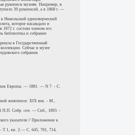
ые рукописи музеям. Например, в
упило 39 рукописей, а в 1868 г. —
а в Никольский единоверческий
лита, которое насаждало и
 1872 г. состоял членом его
ырь библиотека и собрание
перешла в Государственный
 коллекции. Сейчас в музее
лудовского собрания.
ник Европы. — 1881. — N 7. - С.
овой живописи: XIX век. - М.,
П.П. Собр. соч. — Спб., 1893. -
кого указателя // Приложение к
.1, кн. 2.— С. 645, 701, 714,