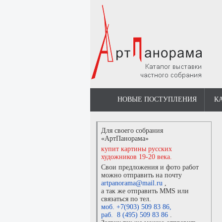
НОВЫЕ ПОСТУПЛЕНИЯ
К
Для своего собрания
«АртПанорама»
купит картины русских
художников 19-20 века.
Свои предложения и фото работ
можно отправить на почту
artpanorama@mail.ru
,
а так же отправить MMS или
связаться по тел.
моб. +7(903) 509 83 86
,
раб. 8 (495) 509 83 86
.