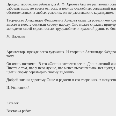
Процесс творческой работы для А. Ф. Хрякова был не регламентиров
работать дома, во время отпуска, в период служебных совещаний ил
обстоятельствах. в любых условиях он не расставался с карандашом.
Творчество Александра Федоровича Хрякова является ровесником сов
вместе и вместе служили своему народу. Оно может служить приме
молодежи своей скромностью, трудолюбием и красотой души, ее бо
М. Насекин
Архитектор- прежде всего художник. И творения Александра Фёдор
тому.
Он очень поэтичен. В его «Осени» читается весна. Да и в личной ж
Писать о том, что у него лучше, что менее выразительно- нет нужд
цвет и форму соразмерно своему видению.
Доброй жизни дорогому Саше и радости в его творениях- в искусств
И. Козловский
Каталог
Выставка работ