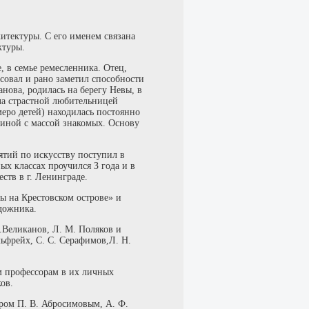
итектуры. С его именем связана
ктуры.
е, в семье ремесленника. Отец,
совал и рано заметил способности
ова, родилась на берегу Невы, в
ла страстной любительницей
меро детей) находилась постоянно
иной с массой знакомых. Основу
нятий по искусству поступил в
х классах проучился З года и в
ств в г. Ленинграде.
ы на Крестовском острове» и
дожника.
П.Великанов, Л. М. Поляков и
льфрейх, С. С. Серафимов,Л. Н.
м профессорам в их личных
ов.
ором П. В. Абросимовым, А. Ф.