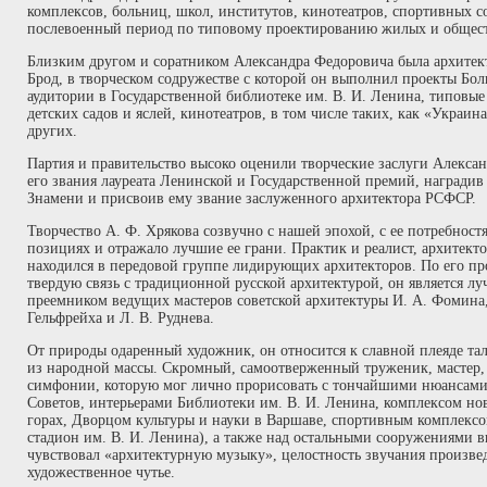
комплексов, больниц, школ, институтов, кинотеатров, спортивных с
послевоенный период по типовому проектированию жилых и общес
Близким другом и соратником Александра Федоровича была архите
Брод, в творческом содружестве с которой он выполнил проекты Бол
аудитории в Государственной библиотеке им. В. И. Ленина, типовы
детских садов и яслей, кинотеатров, в том числе таких, как «Украин
других.
Партия и правительство высоко оценили творческие заслуги Алекса
его звания лауреата Ленинской и Государственной премий, наградив
Знамени и присвоив ему звание заслуженного архитектора РСФСР.
Творчество А. Ф. Хрякова созвучно с нашей эпохой, с ее потребност
позициях и отражало лучшие ее грани. Практик и реалист, архитект
находился в передовой группе лидирующих архитекторов. По его пр
твердую связь с традиционной русской архитектурой, он является л
преемником ведущих мастеров советской архитектуры И. А. Фомина, В
Гельфрейха и Л. В. Руднева.
От природы одаренный художник, он относится к славной плеяде т
из народной массы. Скромный, самоотверженный труженик, мастер,
симфонии, которую мог лично прорисовать с тончайшими нюансами.
Советов, интерьерами Библиотеки им. В. И. Ленина, комплексом н
горах, Дворцом культуры и науки в Варшаве, спортивным комплекс
стадион им. В. И. Ленина), а также над остальными сооружениями в
чувствовал «архитектурную музыку», целостность звучания произве
художественное чутье.