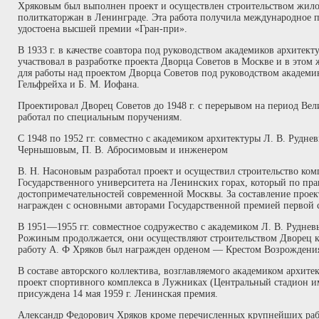
Хряковым был выполнен проект и осуществлен строительством жил
политкаторжан в Ленинграде. Эта работа получила международное 
удостоена высшей премии «Гран-при».
В 1933 г. в качестве соавтора под руководством академиков архитект
участвовал в разработке проекта Дворца Советов в Москве и в этом 
для работы над проектом Дворца Советов под руководством академик
Гельфрейха и Б. М. Иофана.
Проектировал Дворец Советов до 1948 г. с перерывом на период Ве
работал по специальным поручениям.
С 1948 по 1952 гг. совместно с академиком архитектуры Л. В. Рудне
Чернышовым, П. В. Абросимовым и инженером
В. Н. Насоновым разработал проект и осуществил строительство ком
Государственного университета на Ленинских горах, который по пра
достопримечательностей современной Москвы. За составление проект
награжден с основными авторами Государственной премией первой 
В 1951—1955 гг. совместное содружество с академиком Л. В. Руднев
Рожиным продолжается, они осуществляют строительством Дворец ку
работу А. Ф Хряков был награжден орденом — Крестом Возрождени
В составе авторского коллектива, возглавляемого академиком архите
проект спортивного комплекса в Лужниках (Центральный стадион им
присуждена 14 мая 1959 г. Ленинская премия.
Александр Федорович Хряков кроме перечисленных крупнейших ра