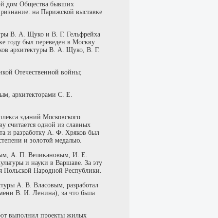
ой дом Общества бывших
признание: на Парижской выставке
уры В. А. Щуко и В. Г. Гельфрейха
же году был переведен в Москву
ов архитектуры В. А. Щуко, В. Г.
ликой Отечественной войны;
вым, архитекторами С. Е.
плекса зданий Московского
ву считается одной из славных
а и разработку А. Ф. Хряков был
степени и золотой медалью.
ым, А. П. Великановым, И. Е.
льтуры и науки в Варшаве. За эту
я Польской Народной Республики.
ктуры А. В. Власовым, разработал
ени В. И. Ленина), за что была
бот выполнил проекты жилых