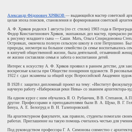
Александр Фёдорович ХРЯКОВ
— выдающийся мастер советской арх
целая эпоха поисков, становления и формирования советской архите
А. Ф. Хряков родился 1 августа (по ст. стилю) 1903 года в Петроград
Федор Константинович Хряков, экипажных дел мастер, прекрасно ри
к рисунку младшего сына — Саши. Мать, Ольга Спиридоновна Степан
Островках, окончила полную сельскую школу в селе Петрушино. Бы
природы, несмотря на большое семейство (в семье воспитывалось се
в кипучей общественной жизни, была деятельной, отзывчивой женщ
ее жизни составляли семья и забота о воспитании детей.
Интерес к искусству А. Ф. Хряков проявил в раннем детстве, для за
воскресные классы при Обществе поощрения художеств. В рисовальны
1922 г. сдал экзамены за общий курс Всероссийской Академии художе
В 1928 г. защитил дипломный проект на тему: «Институт физкультур
научную работу «Набережная реки Невы» со званием архитектора-ху
На одном курсе с ним обучались Я. О. Рубанчик, В В. Степанов, А.
другие. Профессорами и преподавателями были В. А. Щуко, В. Г. Ге
Бенуа, А. Е. Белогруд и В. Н. Талепоровский.
На архитектурном факультете, как правило, студенты помогали свои
работах. Приглашение на такую помощь считалось честью для ученик
Под руководством профессора Г. А. Симонова совместно с архитект