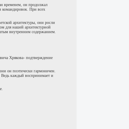
ан временем, он продолжал
и командировок. При всех
етской архитектуры, они росли
ром для нашей архитектурной
гатым внутренним содержанием.
овича Хрякова- подтверждение
изни он поэтически гармоничен.
ы. Ведь каждый воспринимает и
е.