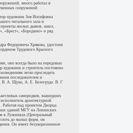
ооружений, много работал в
твенных сооружений.
ктор-художник Зоя Иосифовна
ьшого читального зала и
е проекты жилых дымов, школ,
а», «Брест», «Бородино» и ряд
ндра Федоровича Хрякова, удостоив
 орденом Трудового Красного
ями, оно всегда было на передовых
ор-художник и строитель постоянно
оизведениям легко проследить
учшим последователем и
. А. Щуко, А. Е. Белогруда. В. Г.
алантливых самородков, вышедших
 исполнитель архитектурной
 Работая над проектом Дворца
овых зданий МГУ на Ленинских
ом в Лужниках (Центральный
плоть до малых форм, он
дения. Он имеет безукоризненное