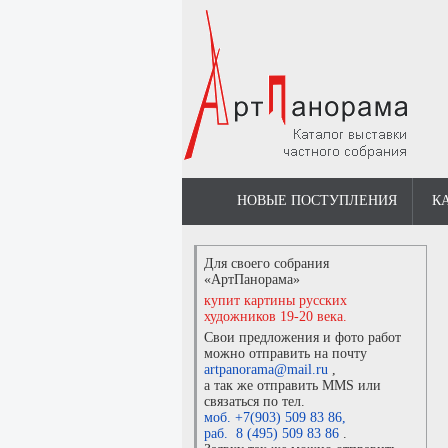
НОВЫЕ ПОСТУПЛЕНИЯ
К
Для своего собрания
«АртПанорама»
купит картины русских
художников 19-20 века.
Свои предложения и фото работ
можно отправить на почту
artpanorama@mail.ru
,
а так же отправить MMS или
связаться по тел.
моб. +7(903) 509 83 86
,
раб. 8 (495) 509 83 86
.