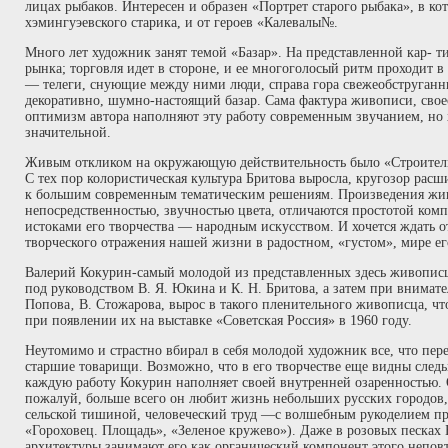
лицах рыбаков. Интересен и образен «Портрет старого рыбака», в кот
хэмингуэевского старика, и от героев «Калевалы№.
Много лет художник занят темой «Базар». На представленной кар- т
рынка; торговля идет в стороне, и ее многоголосый ритм проходит в
— телеги, снующие между ними люди, справа гора свежеобструганн
декоративно, шумно-настоящий базар. Сама фактура живописи, своео
оптимизм автора наполняют эту работу современным звучанием, но х
значительной.
Живым откликом на окружающую действительность было «Строительс
С тех пор колористическая культура Бритова выросла, кругозор расш
к большим современным тематическим решениям. Произведения ж
непосредственностью, звучностью цвета, отличаются простотой комп
истоками его творчества — народным искусством. И хочется ждать о
творческого отражения нашей жизни в радостном, «густом», мире ег
Валерий Кокурин-самый молодой из представленных здесь живописц
под руководством В. Я. Юкина и К. Н. Бритова, а затем при внимат
Попова‚ В. Стожарова, вырос в такого пленительного живописца, что
при появлении их на выставке «Советская Россия» в 1960 году.
Неутомимо и страстно вбирал в себя молодой художник все, что пере
старшие товарищи. Возможно, что в его творчестве еще видны следы
каждую работу Кокурин наполняет своей внутренней озаренностью. 
пожалуй, больше всего он любит жизнь небольших русских городов, 
сельской тишиной, человеческий труд —с волшебным рукоделием пр
«Гороховец. Площадь», «Зеленое кружево»). Даже в розовых песках
архитектуры занимают его как органический компонент этого непов