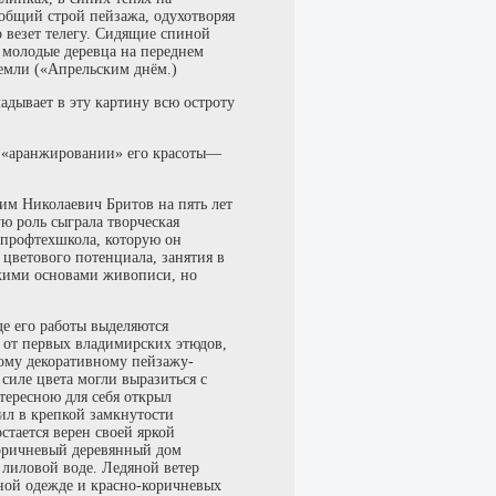
общий строй пейзажа, одухотворяя
о везет телегу. Сидящие спиной
 молодые деревца на переднем
емли («Апрельским днём.)
адывает в эту картину всю остроту
м «аранжировании» его красоты—
м Николаевич Бритов на пять лет
 роль сыграла творческая
 профтехшкола, которую он
цветового потенциала, занятия в
скими основами живописи, но
де его работы выделяются
 от первых владимирских этюдов,
ому декоративному пейзажу-
силе цвета могли выразиться с
тересною для себя открыл
зил в крепкой замкнутости
стается верен своей яркой
коричневый деревянный дом
а лиловой воде. Ледяной ветер
тной одежде и красно-коричневых