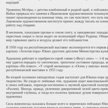
ищущий.
Уроженец Мстёры, с детства влюбленный в родной край, к пейзажно
Война прервала его занятия в Ивановском художественном техникум
пишет произведения на военные темы, но сам чувствует, что путь ещ
Львовском художественном институте принес жажду писать на плене
работу над этюдами.
В весеннем, пахнущем прелью и сеном снегу, в заиндевелых лошадка
окрестных озерах и лесах видит он волнующий образ Родины. Обще
мир гармонии цвета и воздуха делают его пейзажистом.
В 1950 году на республиканской выставке экспонируется его первая р
картину «Золотая пора» Юкин удостоен диплома Министерства куль
Художник работает в серебристо-серой гамме («Везут сено» — 1-й в
ему удается передать то элегическое, трепетное состояние природы, к
картины «На помол», «У старой мельницы» и «Осень у школы» внов
республиканской выставке в 1955 году.
Во второй половине пятидесятых годов наступает для Юкина пора з
творчества. Не уходя от любимых тем, художник ищет максимально
в своих пейзажах, переходя постепенно к звучной красочной палитр
«Разлив). Иногда, правда, увлечение декоративной силой цвета при
внутренней глубины, и тогда его полотна тревожат духом поверхнос
художника.
Сила живописца сказалась больше всего в лирических пейзажах Юк
радостно передает дыхание весны в разливах речек, в снеговых прот