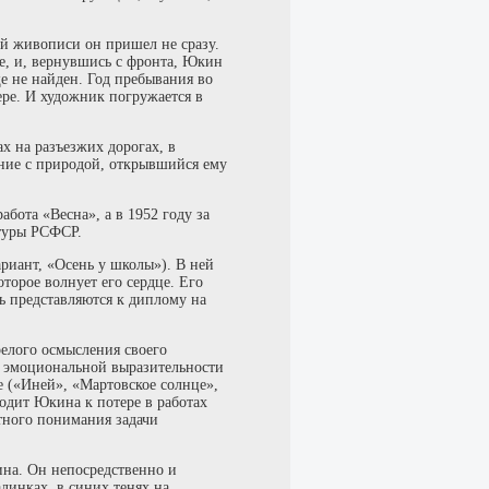
й живописи он пришел не сразу.
е, и, вернувшись с фронта, Юкин
е не найден. Год пребывания во
ре. И художник погружается в
х на разъезжих дорогах, в
ние с природой, открывшийся ему
абота «Весна», а в 1952 году за
туры РСФСР.
ариант, «Осень у школы»). В ней
оторое волнует его сердце. Его
ь представляются к диплому на
релого осмысления своего
й эмоциональной выразительности
е («Иней», «Мартовское солнце»,
водит Юкина к потере в работах
тного понимания задачи
ина. Он непосредственно и
алинках, в синих тенях на