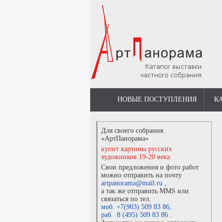
НОВЫЕ ПОСТУПЛЕНИЯ
К
Для своего собрания
«АртПанорама»
купит картины русских
художников 19-20 века.
Свои предложения и фото работ
можно отправить на почту
artpanorama@mail.ru
,
а так же отправить MMS или
связаться по тел.
моб. +7(903) 509 83 86
,
раб. 8 (495) 509 83 86
.