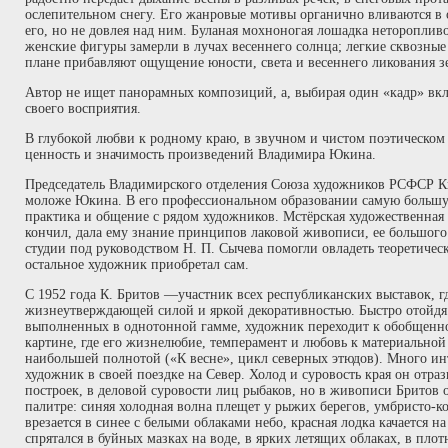
ослепительном снегу. Его жанровые мотивы органично вливаются в 
его, но не довлея над ним. Буланая мохноногая лошадка нетороплив
женские фигуры замерли в лучах весеннего солнца; легкие сквозные
плане прибавляют ощущение юности, света и весеннего ликования з
Автор не ищет панорамных композиций, а, выбирая один «кадр» вкл
своего восприятия.
В глубокой любви к родному краю, в звучном и чистом поэтическо
ценность и значимость произведений Владимира Юкина.
Председатель Владимирского отделения Союза художников РСФСР Ки
моложе Юкина. В его профессиональном образовании самую большую
практика и общение с рядом художников. Мстёрская художественная
кончил, дала ему знание принципов лаковой живописи, ее большого 
студии под руководством Н. П. Сычева помогли овладеть теоретиче
остальное художник приобретал сам.
С 1952 года К. Бритов —участник всех республиканских выставок, г
жизнеутверждающей силой и яркой декоративностью. Быстро отойдя
выполненных в однотонной гамме, художник переходит к обобщенн
картине, где его жизнелюбие, темперамент и любовь к материальной 
наибольшей полнотой («К весне», цикл северных этюдов). Много ин
художник в своей поездке на Север. Холод и суровость края он отра
построек, в деловой суровости лиц рыбаков, но в живописи Бритов о
палитре: синяя холодная волна плещет у рыжих берегов, умбристо-
врезается в синее с белыми облаками небо, красная лодка качается н
спрятался в буйных мазках на воде, в ярких летящих облаках, в пло