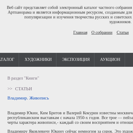
Веб сайт представляет собой электронный каталог частного собрания
Артпанорама и является информационным ресурсом, созданным для
популяризации и изучения творчества русских и советских
художников.
Главная
О собрании
Статьи
АТАЛОГ
ХУДОЖНИКИ
ЭКСПОЗИЦИЯ
АУКЦИОН
В раздел "Книги"
>>
СТАТЬИ
Владимир. Живопись
Владимир Юкин, Ким Бритов и Валерий Кокурин известны москвич
республиканским выставкам с начала 1950-х годов. Все трое — пейз
черты характера живописи,- каждый со своим восприятием и отнош
Владимиру Яковлевичу Юкину сейчас немногим за сорок. Это худо