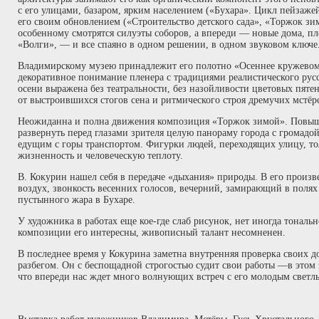
с его улицами, базаром, ярким населением («Бухара». Цикл пейзаже
его своим обновлением («Строительство детского сада», «Торжок зи
особенному смотрятся силуэты соборов, а впереди — новые дома, пл
«Волги», — и все спаяно в одном решении, в одном звуковом ключе
Владимирскому музею принадлежит его полотно «Осеннее кружевом»
декоративное понимание пленера с традициями реалистического русс
осени выражена без театральности, без назойливости цветовых пят
от выстроившихся стогов сена и ритмического строя дремучих мстёр
Неожиданна и полна движения композиция «Торжок зимой». Повыше
развернуть перед глазами зрителя целую панораму города с громадо
едущим с горы транспортом. Фигурки людей, переходящих улицу, то
жизненность и человеческую теплоту.
В. Кокурин нашел себя в передаче «дыхания» природы. В его произ
воздух, звонкость весенних голосов, вечерний, замирающий в полях
пустынного жара в Бухаре.
У художника в работах еще кое-где слаб рисунок, нет иногда тональ
композиции его интересны, живописный талант несомненен.
В последнее время у Кокурина заметна внутренняя проверка своих д
разбегом. Он с беспощадной строгостью судит свои работы —в этом 
что впереди нас ждет много волнующих встреч с его молодым светл