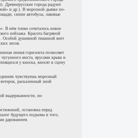
й). Древнерусские города радуют
мой» и др.). В морозной дымке по-
ощади, синие автобусы, лаковые
.
. В нём тонко сочеталось новое
кого пейзажа. Красота багряной
ен. Особой душевной тишиной веет
ских лесов.
нная линия горизонта позволяет
й чугунного моста, ярусами крыш и
лпящихся у киоска, вносят в сцену
ведениях чувствуешь морозный
 ветерок, раскаленный зной
ной выдержанности, но
остижений, остановка перед
залог будущего подъема и того,
ым дарованием.