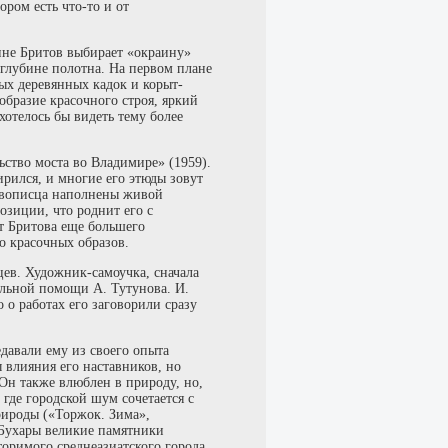
ором есть что-то и от
ине Бритов выбирает «окраину»
 глубине полотна. На первом плане
ых деревянных кадок и корыт-
бразие красочного строя, яркий
отелось бы видеть тему более
тво моста во Владимире» (1959).
ирился, и многие его этюды зовут
ивописца наполнены живой
озиции, что роднит его с
т Бритова еще большего
о красочных образов.
ев. Художник-самоучка, сначала
ельной помощи А. Тутунова. И.
 о работах его заговорили сразу
давали ему из своего опыта
 влияния его наставников, но
Он также влюблен в природу, но,
где городской шум сочетается с
ироды («Торжок. Зима»,
 Бухары великие памятники
торимого среднеазиатского города