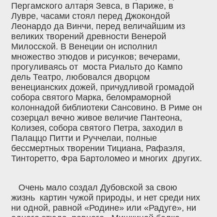
Пергамского алтаря Зевса, в Париже, в
Лувре, часами стоял перед Джокондой
Леонардо да Винчи, перед величайшим из
великих творений древности Венерой
Милосской. В Венеции он исполнил
множество этюдов и рисунков; вечерами,
прогуливаясь от моста Риальто до Кампо
дель Театро, любовался дворцом
венецианских дожей, причудливой громадой
собора святого Марка, беломраморной
колоннадой библиотеки Сансовино. В Риме он
созерцал вечно живое величие Пантеона,
Колизея‚ собора святого Петра, заходил в
Палаццо Питти и Руччелаи, полные
бессмертных творении Тициана, Рафаэля,
Тинторетто, Фра Бартоломео и многих других.
Очень мало создал Дубовской за свою
жизнь картин чужой природы, и нет среди них
ни одной, равной «Родине» или «Радуге», ни