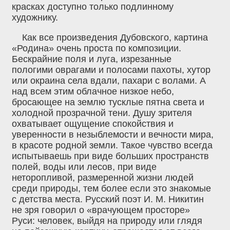
красках доступно только подлинному
художнику.
Как все произведения Дубовского, картина
«Родина» очень проста по композиции.
Бескрайние поля и луга, изрезанные
пологими оврагами и полосами пахоты, хутор
или окраина села вдали, пахари с волами. А
над всем этим облачное низкое небо,
бросающее на землю тусклые пятна света и
холодной прозрачной тени. Душу зрителя
охватывает ощущение спокойствия и
уверенности в незыблемости и вечности мира,
в красоте родной земли. Такое чувство всегда
испытываешь при виде больших пространств
полей, воды или лесов, при виде
неторопливой, размеренной жизни людей
среди природы, тем более если это знакомые
с детства места. Русский поэт И. М. Никитин
не зря говорил о «врачующем просторе»
Руси: человек, выйдя на природу или глядя