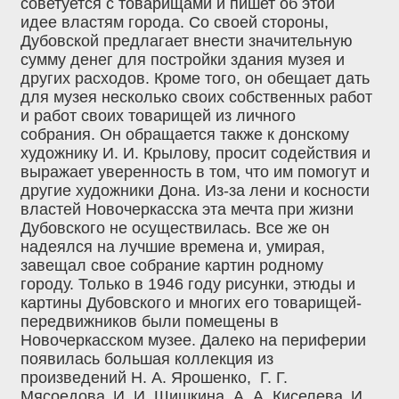
советуется с товарищами и пишет об этой
идее властям города. Со своей стороны,
Дубовской предлагает внести значительную
сумму денег для постройки здания музея и
других расходов. Кроме того, он обещает дать
для музея несколько своих собственных работ
и работ своих товарищей из личного
собрания. Он обращается также к донскому
художнику И. И. Крылову, просит содействия и
выражает уверенность в том, что им помогут и
другие художники Дона. Из-за лени и косности
властей Новочеркасска эта мечта при жизни
Дубовского не осуществилась. Все же он
надеялся на лучшие времена и, умирая,
завещал свое собрание картин родному
городу. Только в 1946 году рисунки, этюды и
картины Дубовского и многих его товарищей-
передвижников были помещены в
Новочеркасском музее. Далеко на периферии
появилась большая коллекция из
произведений Н. А. Ярошенко, Г. Г.
Мясоедова‚ И. И. Шишкина, А. А. Киселева‚ И.