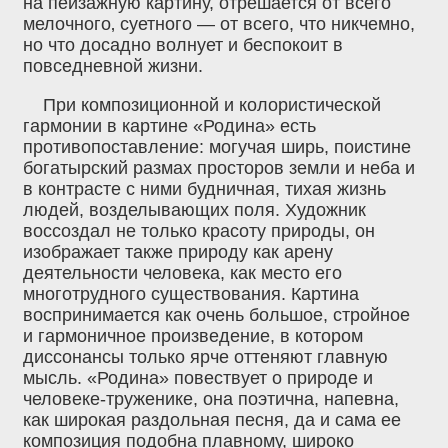
на пейзажную картину, отрешается от всего
мелочного‚ суетного — от всего, что никчемно,
но что досадно волнует и беспокоит в
повседневной жизни.
При композиционной и колористической
гармонии в картине «Родина» есть
противопоставление: могучая ширь, поистине
богатырский размах просторов земли и неба и
в контрасте с ними будничная, тихая жизнь
людей, возделывающих поля. Художник
воссоздал не только красоту природы, он
изображает также природу как арену
деятельности человека, как место его
многотрудного существования. Картина
воспринимается как очень большое, стройное
и гармоничное произведение, в котором
диссонансы только ярче оттеняют главную
мысль. «Родина» повествует о природе и
человеке-труженике, она поэтична, напевна,
как широкая раздольная песня, да и сама ее
композиция подобна плавному, широко