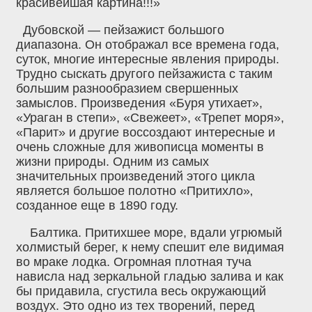
красивейшая картина!!!»
Дубовской — пейзажист большого
диапазона. Он отображал все времена года,
суток, многие интересные явления природы.
Трудно сыскать другого пейзажиста с таким
большим разнообразием свершенных
замыслов. Произведения «Буря утихает»,
«Ураган в степи», «Свежеет», «Трепет моря»,
«Парит» и другие воссоздают интересные и
очень сложные для живописца моменты в
жизни природы. Одним из самых
значительных произведений этого цикла
является большое полотно «Притихло»‚
созданное еще в 1890 году.
Балтика. Притихшее море, вдали угрюмый
холмистый берег, к нему спешит еле видимая
во мраке лодка. Огромная плотная туча
нависла над зеркальной гладью залива и как
бы придавила, сгустила весь окружающий
воздух. Это одно из тех творений, перед