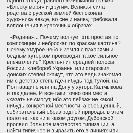
одного этюда, равного «Мишкиной балке»,
«Блеску моря» и другим. Великая сила
родства с русской землей беспокоила
художника везде, во сне и наяву, требовала
воплощения в красочных образах.
«Родина»... Почему волнует эта простая по
композиции и неброская по краскам картина?
Почему хмурое небо и земля с пахарями и
бедным хуторком производят такое сильное
впечатление? Крестьянин средней полосы
России, хлебороб Украины или старожил
донских степей скажут, что это ведь знакомая
им с детства степь где-нибудь под Тулой, на
Полтавщине или на Дону у хутора Калмыкова
и так далее. И все-таки точно они места
указать не смогут, ибо это пейзаж не какой-
нибудь конкретной местности, а обобщенный,
собирательный образ родной природы; в этом
полотне, как ни в каком другом‚ Дубовской
проявил большое мастерство типизации, а
найти типичное и выразить его в линиях или