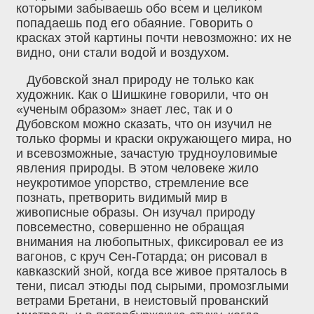
которыми забываешь обо всем и целиком
попадаешь под его обаяние. Говорить о
красках этой картины почти невозможно: их не
видно, они стали водой и воздухом.
Дубовской знал природу не только как
художник. Как о Шишкине говорили, что он
«ученым образом» знает лес, так и о
Дубовском можно сказать, что он изучил не
только формы и краски окружающего мира, но
и всевозможные, зачастую трудноуловимые
явления природы. В этом человеке жило
неукротимое упорство, стремление все
познать, претворить видимый мир в
живописные образы. Он изучал природу
повсеместно, совершенно не обращая
внимания на любопытных, фиксировал ее из
вагонов, с круч Сен-Готарда; он рисовал в
кавказский зной, когда все живое пряталось в
тени, писал этюды под сырыми, промозглыми
ветрами Бретани, в неистовый прованский