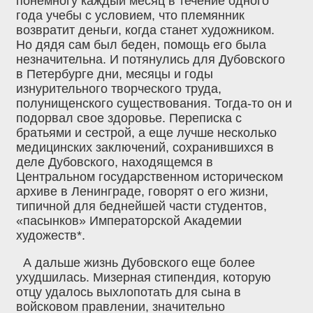
понемногу каждый месяц в течение одного
года учебы с условием, что племянник
возвратит деньги, когда станет художником.
Но дядя сам был беден, помощь его была
незначительна. И потянулись для Дубовского
в Петербурге дни, месяцы и годы
изнурительного творческого труда,
полунищенского существования. Тогда-то он и
подорвал свое здоровье. Переписка с
братьями и сестрой, а еще лучше несколько
медицинских заключений, сохранившихся в
деле Дубовского, находящемся в
Центральном государственном историческом
архиве в Ленинграде, говорят о его жизни,
типичной для беднейшей части студентов,
«пасынков» Императорской Академии
художеств*.
А дальше жизнь Дубовского еще более
ухудшилась. Мизерная стипендия, которую
отцу удалось выхлопотать для сына в
войсковом правлении, значительно