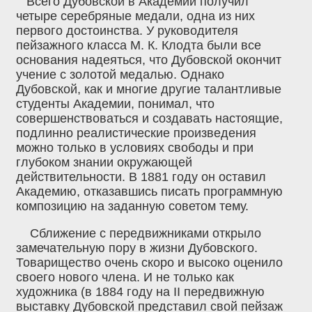
Всего Дубовской в Академии получил
четыре серебряные медали, одна из них
первого достоинства. У руководителя
пейзажного класса М. К. Клодта были все
основания надеяться, что Дубовской окончит
учение с золотой медалью. Однако
Дубовской, как и многие другие талантливые
студенты Академии, понимал, что
совершенствоваться и создавать настоящие,
подлинно реалистические произведения
можно только в условиях свободы и при
глубоком знании окружающей
действительности. В 1881 году он оставил
Академию, отказавшись писать программную
композицию на заданную советом тему.
Сближение с передвижниками открыло
замечательную пору в жизни Дубовского.
Товарищество очень скоро и высоко оценило
своего нового члена. И не только как
художника (в 1884 году на II передвижную
выставку Дубовской представил свой пейзаж