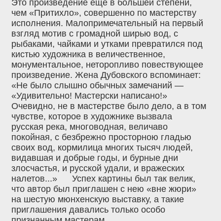
Это произведение еще в большей степени,
чем «Притихло», совершенно по мастерству
исполнения. Малопримечательный на первый
взгляд мотив с громадной ширью вод, с
рыбаками, чайками и утками превратился под
кистью художника в величественное,
монументальное, неторопливо повествующее
произведение. Жена Дубовского вспоминает:
«Не было слышно обычных замечаний —
«Удивительно! Мастерски написано!»
Очевидно, не в мастерстве было дело, а в том
чувстве, которое в художнике вызвала
русская река, многоводная, величаво
покойная, с безбрежно просторною гладью
своих вод, кормилица многих тысяч людей,
видавшая и добрые годы, и бурные дни
злосчастья, и русской удали, и вражеских
налетов...» Успех картины был так велик,
что автор был приглашен с нею «вне жюри»
на шестую мюнхенскую выставку, а такие
приглашения давались только особо
признанным мастерам.