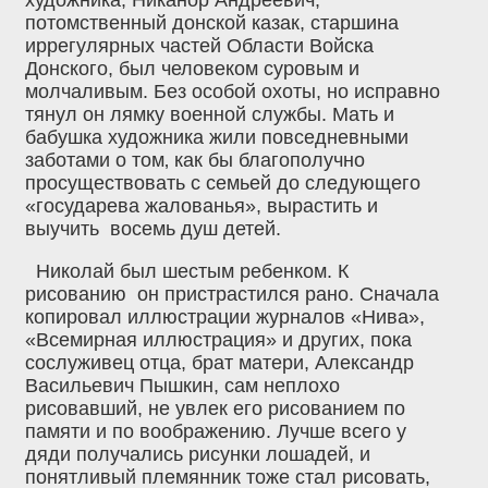
потомственный донской казак, старшина
иррегулярных частей Области Войска
Донского, был человеком суровым и
молчаливым. Без особой охоты, но исправно
тянул он лямку военной службы. Мать и
бабушка художника жили повседневными
заботами о том‚ как бы благополучно
просуществовать с семьей до следующего
«государева жалованья», вырастить и
выучить восемь душ детей.
Николай был шестым ребенком. К
рисованию он пристрастился рано. Сначала
копировал иллюстрации журналов «Нива»,
«Всемирная иллюстрация» и других, пока
сослуживец отца, брат матери, Александр
Васильевич Пышкин, сам неплохо
рисовавший, не увлек его рисованием по
памяти и по воображению. Лучше всего у
дяди получались рисунки лошадей, и
понятливый племянник тоже стал рисовать,