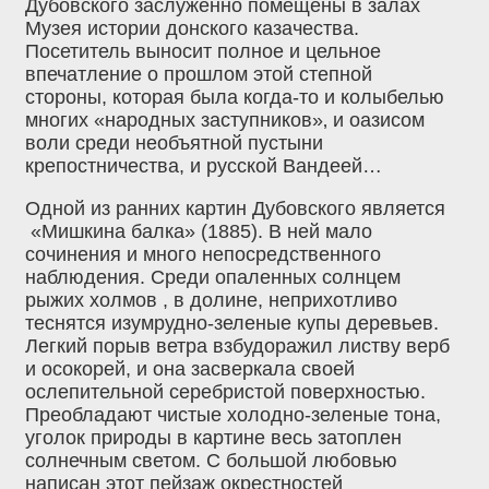
Дубовского заслуженно помещены в залах
Музея истории донского казачества.
Посетитель выносит полное и цельное
впечатление о прошлом этой степной
стороны, которая была когда-то и колыбелью
многих «народных заступников»‚ и оазисом
воли среди необъятной пустыни
крепостничества, и русской Вандеей…
Одной из ранних картин Дубовского является
«Мишкина балка» (1885). В ней мало
сочинения и много непосредственного
наблюдения. Среди опаленных солнцем
рыжих холмов , в долине, неприхотливо
теснятся изумрудно-зеленые купы деревьев.
Легкий порыв ветра взбудоражил листву верб
и осокорей, и она засверкала своей
ослепительной серебристой поверхностью.
Преобладают чистые холодно-зеленые тона,
уголок природы в картине весь затоплен
солнечным светом. С большой любовью
написан этот пейзаж окрестностей