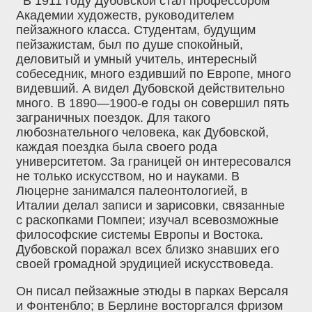
В 1911 году Дубовской стал профессором
Академии художеств, руководителем
пейзажного класса. Студентам, будущим
пейзажистам‚ был по душе спокойный,
деловитый и умный учитель, интересный
собеседник, много ездивший по Европе, много
видевший. А видел Дубовской действительно
много. В 1890—1900-е годы он совершил пять
заграничных поездок. Для такого
любознательного человека, как Дубовской,
каждая поездка была своего рода
университетом. За границей он интересовался
не только искусством, но и науками. В
Люцерне занимался палеонтологией, в
Италии делал записи и зарисовки, связанные
с раскопками Помпеи; изучал всевозможные
философские системы Европы и Востока.
Дубовской поражал всех близко знавших его
своей громадной эрудицией искусствоведа.
Он писал пейзажные этюды в парках Версаля
и Фонтенбло; в Берлине восторгался фризом