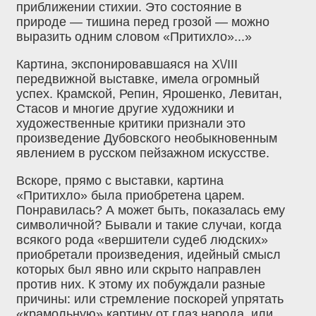
приближении стихии. Это состояние в
природе — тишина перед грозой — можно
выразить одним словом «Притихло»...»
Картина, экспонировавшаяся на Х\/III
передвижной выставке, имела огромный
успех. Крамской, Репин, Ярошенко, Левитан,
Стасов и многие другие художники и
художественные критики признали это
произведение Дубовского необыкновенным
явлением в русском пейзажном искусстве.
Вскоре, прямо с выставки, картина
«Притихло» была приобретена царем.
Понравилась? А может быть, показалась ему
символичной? Бывали и такие случаи, когда
всякого рода «вершители судеб людских»
приобретали произведения, идейный смысл
которых был явно или скрыто направлен
против них. К этому их побуждали разные
причины: или стремление поскорей упрятать
«крамольную» картину от глаз народа, или