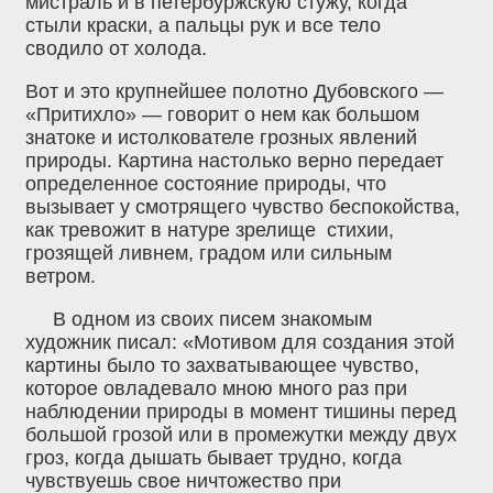
мистраль и в петербуржскую стужу, когда
стыли краски, а пальцы рук и все тело
сводило от холода.
Вот и это крупнейшее полотно Дубовского —
«Притихло» — говорит о нем как большом
знатоке и истолкователе грозных явлений
природы. Картина настолько верно передает
определенное состояние природы, что
вызывает у смотрящего чувство беспокойства,
как тревожит в натуре зрелище стихии,
грозящей ливнем, градом или сильным
ветром.
В одном из своих писем знакомым
художник писал: «Мотивом для создания этой
картины было то захватывающее чувство,
которое овладевало мною много раз при
наблюдении природы в момент тишины перед
большой грозой или в промежутки между двух
гроз, когда дышать бывает трудно, когда
чувствуешь свое ничтожество при