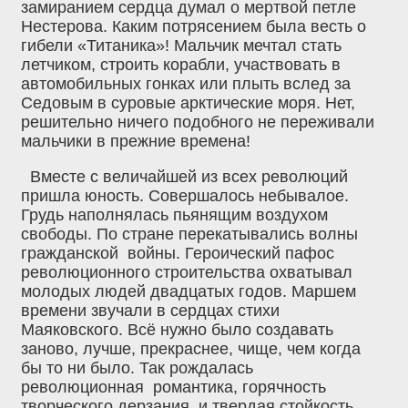
замиранием сердца думал о мертвой петле
Нестерова. Каким потрясением была весть о
гибели «Титаника»! Мальчик мечтал стать
летчиком, строить корабли, участвовать в
автомобильных гонках или плыть вслед за
Седовым в суровые арктические моря. Нет,
решительно ничего подобного не переживали
мальчики в прежние времена!
Вместе с величайшей из всех революций
пришла юность. Совершалось небывалое.
Грудь наполнялась пьянящим воздухом
свободы. По стране перекатывались волны
гражданской войны. Героический пафос
революционного строительства охватывал
молодых людей двадцатых годов. Маршем
времени звучали в сердцах стихи
Маяковского. Всё нужно было создавать
заново, лучше, прекраснее, чище, чем когда
бы то ни было. Так рождалась
революционная романтика, горячность
творческого дерзания и твердая стойкость