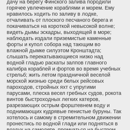
дачу на берегу Финского залива породили
горячее увлечение кораблями и морем. Ему
нравилось ходить по заливу в лодке,
отчаливать от плоского песчаного берега и
покачиваться на короткой невысокой волне;
видеть дымы эскадры, выходящей в море;
наблюдать издали приземистые каменные
форты и купол собора над тающим во
влажной дымке силуэтом Кронштадта;
слышать перекатывающиеся низко над
водной гладью раскаты залпов главного
калибра кораблей и фортов во время учебных
стрельб; жить летом праздничной веселой
морской жизнью среди белых рейсовых
пароходов, стройных яхт с упругими
парусами, плеска весел гребных судов, рокота
винтов быстроходных легких катеров,
разрезающих острым форштевнем воду и
поднимающих кудрявые пенистые буруны. Так
хотелось и самому в стремительном движении
пронестись по водной глади или подняться в
воздух на самолете, промчаться на быстром