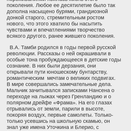
поколения. Любое ее десятилетие было так
дополна насыщено бурями, грандиозной
донкой старого, стремительным ростом
нового, что этого хватило бы насытить
чувствами и впечатлениями творчество
всякого другого, ранее жившего поколения.
В.А. Тамби родился в годы первой русской
революции. Рассказы о ней окрашивали в
особые тона пробуждающееся в детские годы
сознание. В них были дерзания‚ они
открывали пути юношескому бунтарству,
романтическим мечтам о великих подвигах.
В мире совершались замечательные дела.
Мальчик зачитывался записками Нансена о
переходе на лыжах через Гренландию и о
полярном дрейфе «Фрама». На его глазах
отрывались от земли, парили в высоте,
покоряя воздух, первые самолеты. Только-
только усевшись на школьную скамью, он
знал уже имена Уточкина и Блерио, с