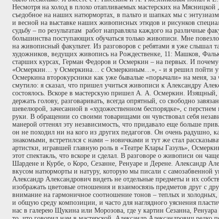
Несмотря на холод в плохо отапливаемых мастерских на Мясницкой ,
съедобное на наших натюрмортах, в пальто и шапках мы с энтузиазм
и весной на выставке наших живописных этюдов и рисунков специа
судьбу – по результатам работ направляла каждого на различные фак
большинства поступающих обучаться только живописи. Мне повезло,
на живописный факультет. Из разговоров с ребятами я уже слышал 
художников, ведущих живопись на Рождественке, 11: Машков, Фаль
старших курсах, Герман Федоров и Осмеркин – на первых. И почему
«Осмеркин… у Осмеркина… с Осмеркиным…», - и я решил пойти учи
Осмеркина второкурсники как уже бывалые «порычали» на меня, за 
смутило: я сказал, что пришел учиться живописи к Александру Алек
состоялось. Вскоре в мастерскую пришел А. А. Осмеркин. Изящный,
держать голову, разговаривать, всегда опрятный, со свободно завяза
шевелюрой, зачесанной в «художественном беспорядке», с перстнем 
руки. В обращении со своими товарищами он чувствовал себя незав
манерой оттенял эту независимость, что придавало еще больше прив
он не походил ни на кого из других педагогов. Он очень радушно, 
знакомыми, встретился с нами – новичками и тут же стал рассказыва
артистки, игравшей главную роль в «Театре Клары Газуль», Осмерки
этот спектакль, что вскоре и сделал. В разговоре о живописи он чащ
Шардене и Курбе, о Коро, Сезанне, Ренуаре и Дерене. Александр Ал
вкусом натюрморты и натуру, которую мы писали с самозабвенной у
Александр Александрович видеть не отдельные предметы и их собств
изображать цветовые отношения и взаимосвязь предметов друг с др
внимание на гармоничное соотношение тонов – теплых и холодных,
и общую среду композиции, и часто для наглядного уяснения пласт
нас в галерею Щукина или Морозова, где у картин Сезанна, Ренуара 
то, что говорил нам в мастерской. Александр Александрович редко 