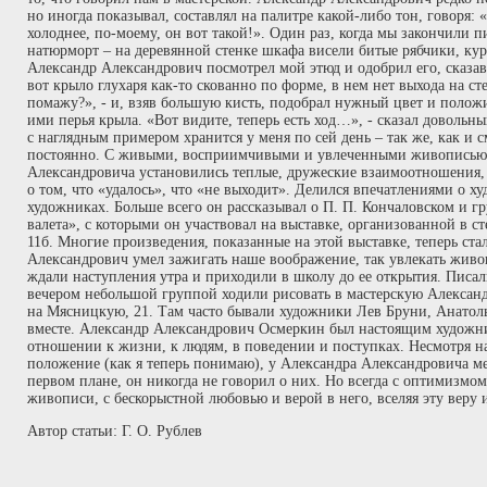
но иногда показывал, составлял на палитре какой-либо тон, говоря: «
холоднее, по-моему, он вот такой!». Один раз, когда мы закончили 
натюрморт – на деревянной стенке шкафа висели битые рябчики, куро
Александр Александрович посмотрел мой этюд и одобрил его, сказав:
вот крыло глухаря как-то скованно по форме, в нем нет выхода на 
помажу?», - и, взяв большую кисть, подобрал нужный цвет и полож
ими перья крыла. «Вот видите, теперь есть ход…», - сказал доволь
с наглядным примером хранится у меня по сей день – так же, как и с
постоянно. С живыми, восприимчивыми и увлеченными живописью 
Александровича установились теплые, дружеские взаимоотношения, 
о том, что «удалось», что «не выходит». Делился впечатлениями о х
художниках. Больше всего он рассказывал о П. П. Кончаловском и 
валета», с которыми он участвовал на выставке, организованной в с
11б. Многие произведения, показанные на этой выставке, теперь ста
Александрович умел зажигать наше воображение, так увлекать живо
ждали наступления утра и приходили в школу до ее открытия. Писал
вечером небольшой группой ходили рисовать в мастерскую Алексан
на Мясницкую, 21. Там часто бывали художники Лев Бруни, Анатоль
вместе. Александр Александрович Осмеркин был настоящим художни
отношении к жизни, к людям, в поведении и поступках. Несмотря н
положение (как я теперь понимаю), у Александра Александровича м
первом плане, он никогда не говорил о них. Но всегда с оптимизмо
живописи, с бескорыстной любовью и верой в него, вселяя эту веру и
Автор статьи: Г. О. Рублев