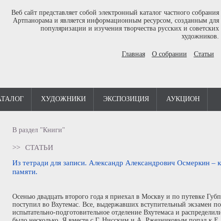
Веб сайт представляет собой электронный каталог частного собрания
Артпанорама и является информационным ресурсом, созданным для
популяризации и изучения творчества русских и советских
художников.
Главная
О собрании
Статьи
АТАЛОГ
ХУДОЖНИКИ
ЭКСПОЗИЦИЯ
АУКЦИОН
В раздел "Книги"
>>
СТАТЬИ
Из тетради для записи. Александр Александрович Осмеркин – к
памяти.
Осенью двадцать второго года я приехал в Москву и по путевке Губ
поступил во Вхутемас. Все, выдержавших вступительный экзамен по
испытательно-подготовительное отделение Вхутемаса и распределил
было несколько. Я вместе с Г. Нисским и А. Ржезниковым попал к Е.