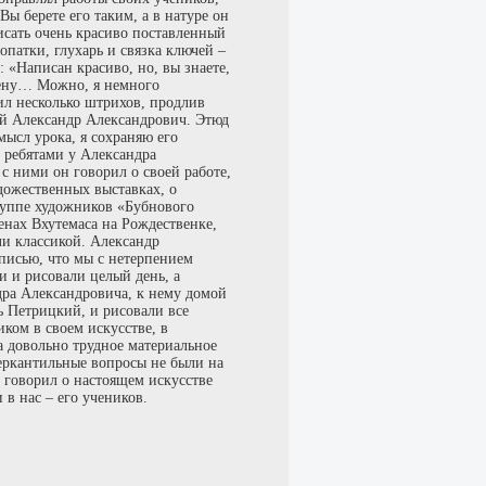
Вы берете его таким, а в натуре он
писать очень красиво поставленный
патки, глухарь и связка ключей –
 «Написан красиво, но, вы знаете,
стену… Можно, я немного
ил несколько штрихов, продлив
ный Александр Александрович. Этюд
мысл урока, я сохраняю его
ребятами у Александра
с ними он говорил о своей работе,
удожественных выставках, о
группе художников «Бубнового
тенах Вхутемаса на Рождественке,
ли классикой. Александр
писью, что мы с нетерпением
и и рисовали целый день, а
дра Александровича, к нему домой
 Петрицкий, и рисовали все
ком в своем искусстве, в
а довольно трудное материальное
еркантильные вопросы не были на
м говорил о настоящем искусстве
 в нас – его учеников.