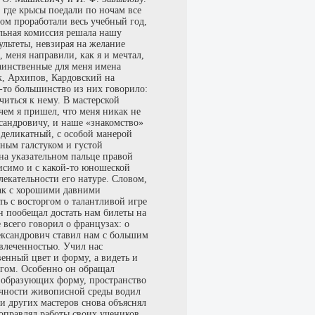
 где крысы поедали по ночам все
ом проработали весь учебный год,
льная комиссия решала нашу
ультеты, невзирая на желание
 меня направили, как я и мечтал,
таинственные для меня имена
к, Архипов, Кардовский на
-то большинство из них говорило:
ться к нему. В мастерской
чем я пришел, что меня никак не
сандровичу, и наше «знакомство»
 деликатный, с особой манерой
нным галстуком и густой
на указательном пальце правой
исимо и с какой-то юношеской
лекательности его натуре. Словом,
как с хорошими давними
ть с восторгом о талантливой игре
н пообещал достать нам билеты на
е всего говорил о французах: о
ександрович ставил нам с большим
влеченностью. Учил нас
енный цвет и форму, а видеть и
угом. Особенно он обращал
 образующих форму, пространство
ичности живописной среды водил
и других мастеров снова объяснял
поправлял работы своих учеников,