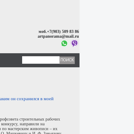
моб.+7(903) 509 83 86
artpanorama@mail.ru
аким он сохранился в моей
профсовета строительных рабочих
 конкурсу, направили на
и по мастерским живописи – их
 О. Машкевичу и И. Ф. Завьялову.