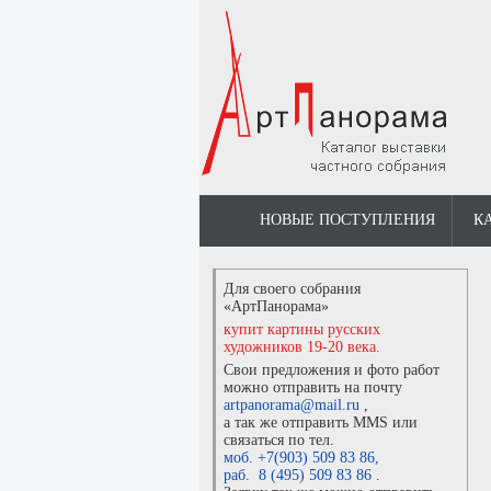
НОВЫЕ ПОСТУПЛЕНИЯ
К
Для своего собрания
«АртПанорама»
купит картины русских
художников 19-20 века.
Свои предложения и фото работ
можно отправить на почту
artpanorama@mail.ru
,
а так же отправить MMS или
связаться по тел.
моб. +7(903) 509 83 86
,
раб. 8 (495) 509 83 86
.