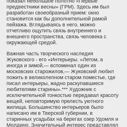
показал небольшое полотно «Первые
предвестники весны» (ГРМ). Здесь им был
разработан своеобразный прием: окно
становится как бы дополнительной рамой
пейзажа. Вглядываясь в него, можно
отчетливо ощутить связь внутреннего и
внешнего пространства, связь человека с
окружающей средой.
Важная часть творческого наследия
Жуковского - его «Интерьеры. «Летом, а
иногда и зимой‚— вспоминал один из
московских старожилов‚— Жуковский любил
пожить в великолепном старом поместье, где
писал интерьеры, жадно раскупавшиеся
любителями старины».*** Художник с
исключительной тонкостью передавал красоту
вещей, неповторимую прелесть уютного
жилища. Большинство интерьеров было
написано им в Тверской губернии, в
старинных усадьбах на берегах озер Удомля и
Молдино. Значительный интерес представлял