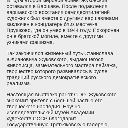
В годы второй мировой войны Жуковский
оставался в Варшаве. После подавления
варшавского восстания семидесятилетний
художник был вместе с другими варшавянами
заключен в концлагерь близ местечка
Прушково, где он умер в 1944 году. Похоронен
он в братской могиле, вместе с другими
узниками фашизма.
Так закончился жизненный путь Станислава
Юлиановича Жуковского, выдающегося
живописца, замечательного мастера пейзажа,
творчество которого развивалось в русле
традиций русского демократического
реализма.
Настоящая выставка работ С. Ю. Жуковского
знакомит зрителя с большей частью его
творческого наследия. Научно-
исследовательский музей Академии
художеств СССР благодарит
Государственную Третьяковскую галерею,