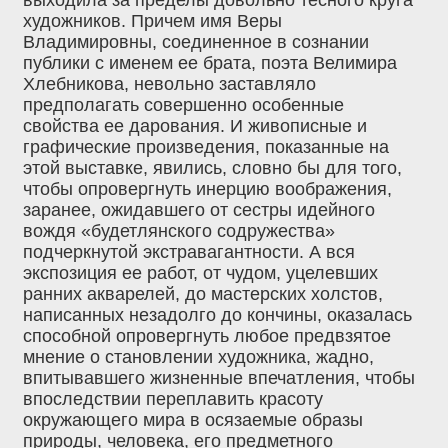
художников. Причем имя Веры
Владимировны, соединенное в сознании
публики с именем ее брата, поэта Велимира
Хлебникова, невольно заставляло
предполагать совершенно особенные
свойства ее дарования. И живописные и
графические произведения, показанные на
этой выставке, явились, словно бы для того,
чтобы опровергнуть инерцию воображения,
заранее, ожидавшего от сестры идейного
вождя «будетлянского содружества»
подчеркнутой экстравагантности. А вся
экспозиция ее работ, от чудом, уцелевших
ранних акварелей, до мастерских холстов,
написанных незадолго до кончины, оказалась
способной опровергнуть любое предвзятое
мнение о становлении художника, жадно,
впитывавшего жизненные впечатления, чтобы
впоследствии переплавить красоту
окружающего мира в осязаемые образы
природы, человека, его предметного