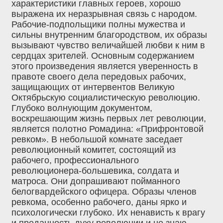
характеристики главных героев, хорошо
выражена их неразрывная связь с народом.
Рабочие-подпольщики полны мужества и
сильны внутренним благородством, их образы
вызывают чувство величайшей любви к ним в
сердцах зрителей. Основным содержанием
этого произведения является уверенность в
правоте своего дела передовых рабочих,
защищающих от интервентов Великую
Октябрьскую социалистическую революцию.
Глубоко волнующим документом,
воскрешающим жизнь первых лет революции,
является полотно Ромадина: «Прифронтовой
ревком». В небольшой комнате заседает
революционный комитет, состоящий из
рабочего, профессионального
революционера-большевика, солдата и
матроса. Они допрашивают пойманного
белогвардейского офицера. Образы членов
ревкома, особенно рабочего, даны ярко и
психологически глубоко. Их ненависть к врагу
и преданность духу революции и не знаю