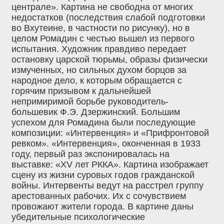
централе». Картина не свободна от многих
недостатков (последствия слабой подготовки
во Вхутеине, в частности по рисунку), но в
целом Ромадин с честью вышел из первого
испытания. Художник правдиво передает
остановку царской тюрьмы, образы физически
измученных, но сильных духом борцов за
народное дело, к которым обращается с
горячим призывом к дальнейшей
непримиримой борьбе руководитель-
большевик Ф.Э. Дзержинский. Большим
успехом для Ромадина были последующие
композиции: «Интервенция» и «Прифронтовой
ревком». «Интервенция», оконченная в 1933
году, первый раз экспонировалась на
выставке: «XV лет РККА». Картина изображает
сцену из жизни суровых годов гражданской
войны. Интервенты ведут на расстрел группу
арестованных рабочих. Их с сочувствием
провожают жители города. В картине даны
убедительные психологические