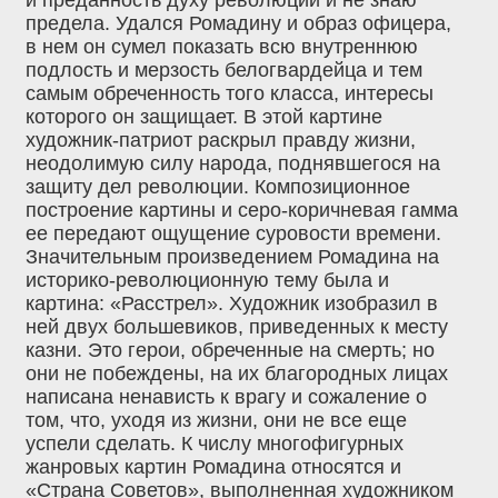
предела. Удался Ромадину и образ офицера,
в нем он сумел показать всю внутреннюю
подлость и мерзость белогвардейца и тем
самым обреченность того класса, интересы
которого он защищает. В этой картине
художник-патриот раскрыл правду жизни,
неодолимую силу народа, поднявшегося на
защиту дел революции. Композиционное
построение картины и серо-коричневая гамма
ее передают ощущение суровости времени.
Значительным произведением Ромадина на
историко-революционную тему была и
картина: «Расстрел». Художник изобразил в
ней двух большевиков, приведенных к месту
казни. Это герои, обреченные на смерть; но
они не побеждены, на их благородных лицах
написана ненависть к врагу и сожаление о
том, что, уходя из жизни, они не все еще
успели сделать. К числу многофигурных
жанровых картин Ромадина относятся и
«Страна Советов», выполненная художником