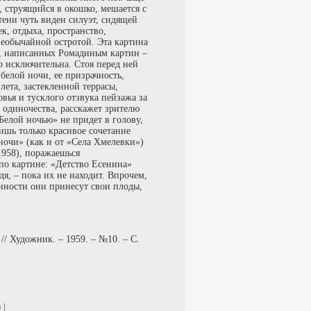
, струящийся в окошко, мешается с
ени чуть виден силуэт, сидящей
, отдыха, пространство,
еобычайной остротой. Эта картина
х, написанных Ромадиным картин –
о исключительна. Стоя перед ней
белой ночи, ее призрачность,
лета, застекленной террасы,
ья и тусклого отзвука пейзажа за
одиночества, расскажет зрителю
Белой ночью» не придет в голову,
ишь только красивое сочетание
 ночи» (как и от «Села Хмелевки»)
1958), поражаешься
по картине: «Детство Есенина»
дя, – пока их не находит. Впрочем,
енности они принесут свои плоды,
/ Художник. – 1959. – №10. – С.
и
|