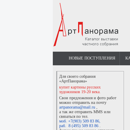
НОВЫЕ ПОСТУПЛЕНИЯ
К
Для своего собрания
«АртПанорама»
купит картины русских
художников 19-20 века.
Свои предложения и фото работ
можно отправить на почту
artpanorama@mail.ru
,
а так же отправить MMS или
связаться по тел.
моб. +7(903) 509 83 86
,
раб. 8 (495) 509 83 86
.