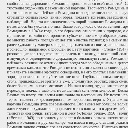
свойственная дарованию Ромадина, проявляется со всей полнотой. С
тяготение художника к законченной картине. Творчество Ромадина и
противоположные. Пейзажи Ромадина никогда не носят оттенка случ
стремится создать законченный образ, показать зрителю, завершенн
наблюдений. Но, эта же законченность порой приводит Ромадина и к
не хотелось бы умолчать о них. Выше говорилось о естественной г
Ромадиным в 1940-е годы, о его бережном отношении к природе, о 
привнести что-либо постороннее, субъективное в мир образов реаль
во многих работах последних лет эти качества теряются; на смену и
ранее художнику манера холодная, щеголеватая и совсем, лишенная
произошло, например, с хорошей по цвету картиной: «Степь» (1947),
розовеющие горы заднего плана, зелень и рыжину, выжженной солнц
в звучную и одновременно сдержанную тональную гамму. Ромадин –
пейзажах различные оттенки цвета всегда умело объединены в целос
временами кажется, что Ромадин не ценит этого качества своего дар
привлекать внешние эффекты освещения, на его холстах замелькали 
зори, пронзительно-голубые зимние ночи. Глубокое понимание прир
столь, привлекающее зрителя в уже, упомянутых работах, здесь смен
более бьющими в глаза мотивами. На наш взгляд, художник теряет р
переходит подчас в шаблон, не лишенный сентиментальности. Весна, в
Разные по цвету, эти весны одинаковы по настроению. Их почти не
теряют свежесть и достоверность, им перестаешь верить. Утрата жив
картина Ромадина духа современности. Это вызывает большое волнени
живое чувство художника прорывается то в одном, то в другом пейз
таинственной речки, затерянной в лесу («Лесная речка», 1956), вол
(«Весна», 1949) по-прежнему говорят о больших возможностях этог
работы Ромадина в другом жанре: мы имеем в виду, ставший редким
Ромадин заново открыл его для советского искусства. Интерьер инте