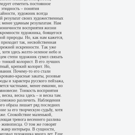
ледует отметить постоянное
 этюдность – понятия
айности, художник всегда
ый результат своих художественных
 менее удачным результатам. Нам
армоничности восприятия жизни
скромности художника, боящегося
ной природы. Но, как нам кажется,
м приходит так, несвойственная
 прежней искренности. Так уже
 хотя здесь желто-зеленое небо и
ем степи художник сумел связать
 тонкий колорист. В его лучших
тный, крепкий колорит. Но,
ования. Почему-то его стали
кроваво-красные закаты, розовые
оды и характера русского пейзажа,
яется частными, менее емкими, но
авновесие. Тонкость восприятия
есна, весна здесь – и весна там.
возможно различить. Наблюдения
ого образа лишает ряд последних
е за его творческую судьбу, хотя
аже. Спокойствие маленькой,
нующая тревога весеннего разлива
о живописца. О том же говорят
 жанр интерьера. В сущности,
ресовал художника много лет. Еще