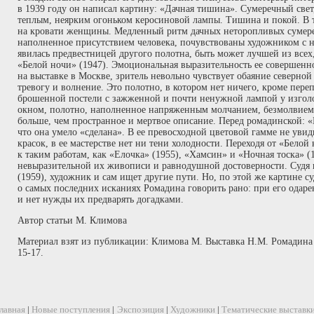
в 1939 году он написал картину: «Дачная тишина». Сумеречный свет
теплым, неярким огоньком керосиновой лампы. Тишина и покой. В т
на кровати женщины. Медленный ритм дачных неторопливых сумерек
наполненное присутствием человека, почувствованы художником с н
явилась предвестницей другого полотна, быть может лучшей из все
«Белой ночи» (1947). Эмоциональная выразительность ее совершенн
на выставке в Москве, зритель невольно чувствует обаяние северной 
тревогу и волнение. Это полотно, в котором нет ничего, кроме переп
брошенной постели с зажженной и почти ненужной лампой у изголов
окном, полотно, наполненное напряженным молчанием, безмолвием 
больше, чем пространное и мертвое описание. Перед ромадинской: «
что она умело «сделана». В ее превосходной цветовой гамме не увид
красок, в ее мастерстве нет ни тени холодности. Переходя от «Белой
к таким работам, как «Елочка» (1955), «Хамсин» и «Ночная тоска» (
невыразительной их живописи и равнодушной достоверности. Судя 
(1959), художник и сам ищет другие пути. Но, по этой же картине су
о самых последних исканиях Ромадина говорить рано: при его одар
и нет нужды их предварять догадками.
Автор статьи М. Климова
Материал взят из публикации: Климова М. Выставка Н.М. Ромадина /
15-17.
лавная
|
Новые поступления
|
Экспозиция
|
Художники
|
Тематические выставк