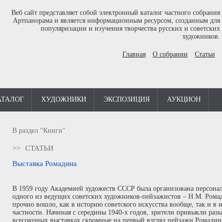
Веб сайт представляет собой электронный каталог частного собрания
Артпанорама и является информационным ресурсом, созданным для
популяризации и изучения творчества русских и советских
художников.
Главная
О собрании
Статьи
АТАЛОГ
ХУДОЖНИКИ
ЭКСПОЗИЦИЯ
АУКЦИОН
В раздел "Книги"
>>
СТАТЬИ
Выставка Ромадина
В 1959 году Академией художеств СССР была организована персона
одного из ведущих советских художников-пейзажистов – Н.М. Ромад
прочно вошло, как в историю советского искусства вообще, так и в 
частности. Начиная с середины 1940-х годов, зрители привыкли ра
всесоюзных выставках скромные на первый взгляд пейзажи Ромадина