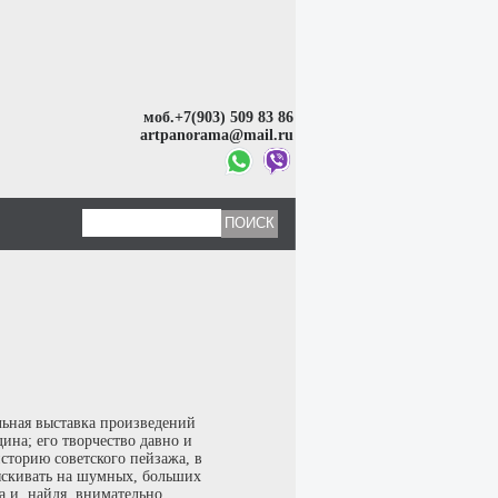
моб.+7(903) 509 83 86
artpanorama@mail.ru
льная выставка произведений
ина; его творчество давно и
историю советского пейзажа, в
зыскивать на шумных, больших
 и, найдя, внимательно