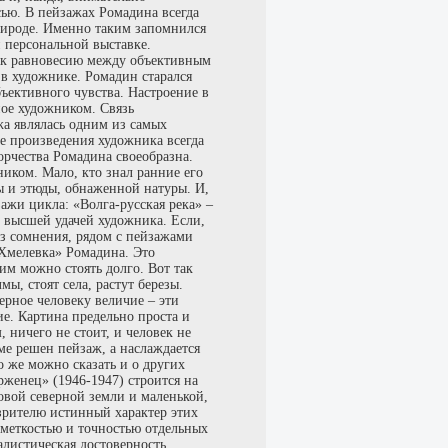
сью. В пейзажах Ромадина всегда
рироде. Именно таким запомнился
персональной выставке.
е к равновесию между объективным
 в художнике. Ромадин старался
ъективного чувства. Настроение в
ное художником. Связь
а являлась одним из самых
е произведения художника всегда
орчества Ромадина своеобразна.
иком. Мало, кто знал ранние его
 и этюды, обнаженной натуры. И,
зажи цикла: «Волга-русская река» –
 высшей удачей художника. Если,
без сомнения, рядом с пейзажами
 Хмелевка» Ромадина. Это
им можно стоять долго. Вот так
мы, стоят села, растут березы.
ерное человеку величие – эти
е. Картина предельно проста и
ничего не стоит, и человек не
ме решен пейзаж, а наслаждается
 же можно сказать и о других
рженец» (1946-1947) строится на
овой северной земли и маленькой,
зрителю истинный характер этих
 меткостью и точностью отдельных
алистическая достоверность,