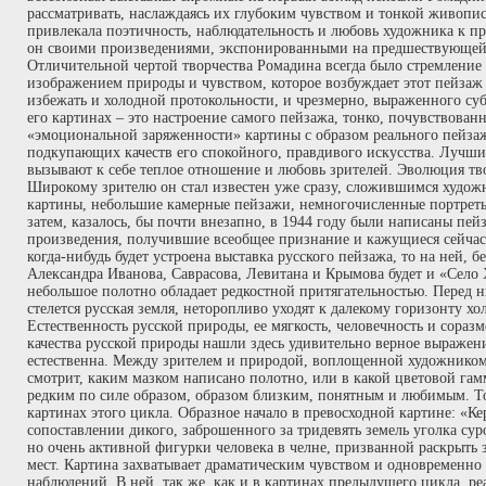
рассматривать, наслаждаясь их глубоким чувством и тонкой живопи
привлекала поэтичность, наблюдательность и любовь художника к п
он своими произведениями, экспонированными на предшествующей 
Отличительной чертой творчества Ромадина всегда было стремлени
изображением природы и чувством, которое возбуждает этот пейзаж
избежать и холодной протокольности, и чрезмерно, выраженного суб
его картинах – это настроение самого пейзажа, тонко, почувствован
«эмоциональной заряженности» картины с образом реального пейзаж
подкупающих качеств его спокойного, правдивого искусства. Лучши
вызывают к себе теплое отношение и любовь зрителей. Эволюция тв
Широкому зрителю он стал известен уже сразу, сложившимся художн
картины, небольшие камерные пейзажи, немногочисленные портреты
затем, казалось, бы почти внезапно, в 1944 году были написаны пей
произведения, получившие всеобщее признание и кажущиеся сейчас
когда-нибудь будет устроена выставка русского пейзажа, то на ней, 
Александра Иванова, Саврасова, Левитана и Крымова будет и «Село
небольшое полотно обладает редкостной притягательностью. Перед н
стелется русская земля, неторопливо уходят к далекому горизонту хол
Естественность русской природы, ее мягкость, человечность и соразм
качества русской природы нашли здесь удивительно верное выражени
естественна. Между зрителем и природой, воплощенной художником, 
смотрит, каким мазком написано полотно, или в какой цветовой гам
редким по силе образом, образом близким, понятным и любимым. То
картинах этого цикла. Образное начало в превосходной картине: «Ке
сопоставлении дикого, заброшенного за тридевять земель уголка сур
но очень активной фигурки человека в челне, призванной раскрыть 
мест. Картина захватывает драматическим чувством и одновременно
наблюдений. В ней, так же, как и в картинах предыдущего цикла, ре