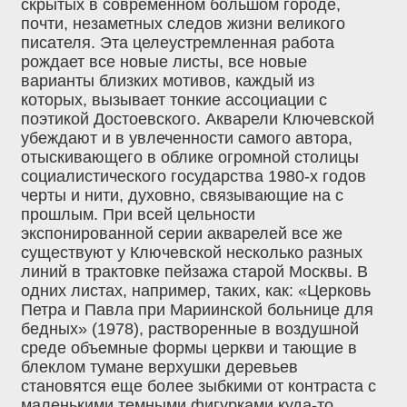
скрытых в современном большом городе,
почти, незаметных следов жизни великого
писателя. Эта целеустремленная работа
рождает все новые листы, все новые
варианты близких мотивов, каждый из
которых, вызывает тонкие ассоциации с
поэтикой Достоевского. Акварели Ключевской
убеждают и в увлеченности самого автора,
отыскивающего в облике огромной столицы
социалистического государства 1980-х годов
черты и нити, духовно, связывающие на с
прошлым. При всей цельности
экспонированной серии акварелей все же
существуют у Ключевской несколько разных
линий в трактовке пейзажа старой Москвы. В
одних листах, например, таких, как: «Церковь
Петра и Павла при Мариинской больнице для
бедных» (1978), растворенные в воздушной
среде объемные формы церкви и тающие в
блеклом тумане верхушки деревьев
становятся еще более зыбкими от контраста с
маленькими темными фигурками куда-то