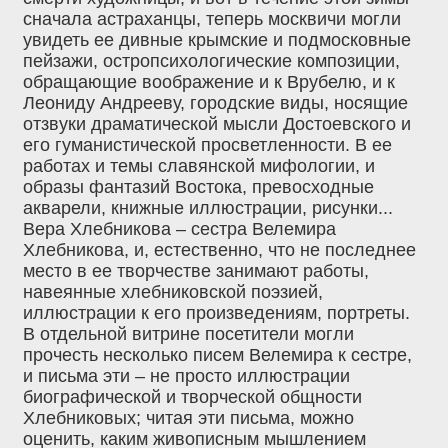
сначала астраханцы, теперь москвичи могли
увидеть ее дивные крымские и подмосковные
пейзажи, остропсихологические композиции,
обращающие воображение и к Врубелю, и к
Леониду Андрееву, городские виды, носящие
отзвуки драматической мысли Достоевского и
его гуманистической просветленности. В ее
работах и темы славянской мифологии, и
образы фантазий Востока, превосходные
акварели, книжные иллюстрации, рисунки...
Вера Хлебникова – сестра Велемира
Хлебникова, и, естественно, что не последнее
место в ее творчестве занимают работы,
навеянные хлебниковской поэзией,
иллюстрации к его произведениям, портреты.
В отдельной витрине посетители могли
прочесть несколько писем Велемира к сестре,
и письма эти – не просто иллюстрации
биографической и творческой общности
Хлебниковых; читая эти письма, можно
оценить, каким живописным мышлением