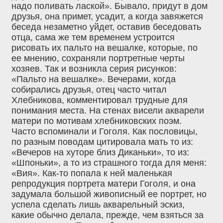
надо поливать лаской». Бывало, придут в дом
друзья, она примет, усадит, а когда завяжется
беседа незаметно уйдет, оставив беседовать
отца, сама же тем временем устроится
рисовать их пальто на вешалке, которые, по
ее мнению, сохраняли портретные черты
хозяев. Так и возникла серия рисунков:
«Пальто на вешалке». Вечерами, когда
собирались друзья, отец часто читал
Хлебникова, комментировал трудные для
понимания места. На стенах висели акварели
матери по мотивам хлебниковских поэм.
Часто вспоминали и Гоголя. Как пословицы,
по разным поводам цитировала мать то из:
«Вечеров на хуторе близ Диканьки», то из:
«Шпоньки», а то из страшного тогда для меня:
«Вия». Как-то попала к ней маленькая
репродукция портрета матери Гоголя, и она
задумала большой живописный ее портрет, но
успела сделать лишь акварельный эскиз,
какие обычно делала, прежде, чем взяться за