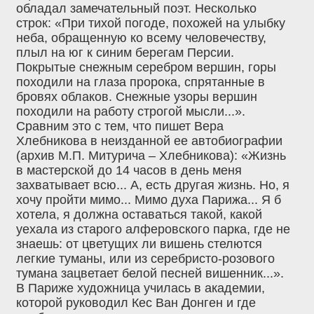
обладал замечательный поэт. Несколько
строк: «При тихой погоде, похожей на улыбку
неба, обращенную ко всему человечеству,
плыл на юг к синим берегам Персии.
Покрытые снежным серебром вершин, горы
походили на глаза пророка, спрятанные в
бровях облаков. Снежные узоры вершин
походили на работу строгой мысли...».
Сравним это с тем, что пишет Вера
Хлебникова в неизданной ее автобиографии
(архив М.П. Митурича – Хлебникова): «Жизнь
в мастерской до 14 часов в день меня
захватывает всю... А, есть другая жизнь. Но, я
хочу пройти мимо... Мимо духа Парижа... Я б
хотела, я должна оставаться такой, какой
уехала из старого алферовского парка, где не
знаешь: от цветущих ли вишень стелются
легкие туманы, или из серебристо-розового
тумана зацветает белой песней вишенник...».
В Париже художница училась в академии,
которой руководил Кес Ван Донген и где