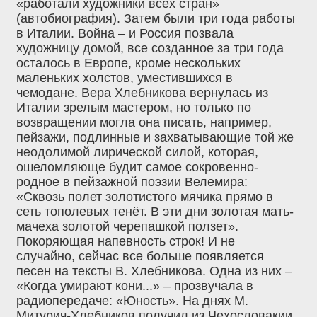
«работали художники всех стран»
(автобиография). Затем были три года работы
в Италии. Война – и Россия позвала
художницу домой, все созданное за три года
осталось в Европе, кроме нескольких
маленьких холстов, уместившихся в
чемодане. Вера Хлебникова вернулась из
Италии зрелым мастером, но только по
возвращении могла она писать, например,
пейзажи, подлинные и захватывающие той же
неодолимой лирической силой, которая,
ошеломляюще будит самое сокровенно-
родное в пейзажной поэзии Велемира:
«Сквозь полет золотистого мячика прямо в
сеть тополевых тенёт. В эти дни золотая мать-
мачеха золотой черепашкой ползет».
Покоряющая напевность строк! И не
случайно, сейчас все больше появляется
песен на тексты В. Хлебникова. Одна из них –
«Когда умирают кони...» – прозвучала в
радиопередаче: «Юность». На днях М.
Митурич-Хлебников получил из Чехословакии