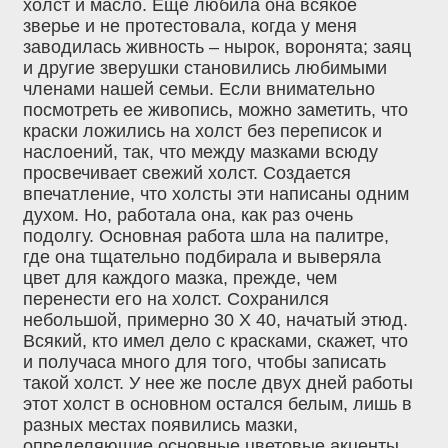
холст и масло. Еще любила она всякое
зверье и не протестовала, когда у меня
заводилась живность – нырок, воронята; заяц
и другие зверушки становились любимыми
членами нашей семьи. Если внимательно
посмотреть ее живопись, можно заметить, что
краски ложились на холст без переписок и
наслоений, так, что между мазками всюду
просвечивает свежий холст. Создается
впечатление, что холсты эти написаны одним
духом. Но, работала она, как раз очень
подолгу. Основная работа шла на палитре,
где она тщательно подбирала и выверяла
цвет для каждого мазка, прежде, чем
перенести его на холст. Сохранился
небольшой, примерно 30 Х 40, начатый этюд.
Всякий, кто имел дело с красками, скажет, что
и получаса много для того, чтобы записать
такой холст. У нее же после двух дней работы
этот холст в основном остался белым, лишь в
разных местах появились мазки,
определяющие основные цветовые акценты.