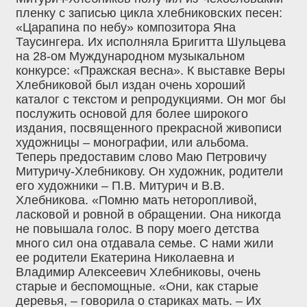
пленку с записью цикла хлебниковских песен:
«Царапина по небу» композитора Яна
Таусингера. Их исполняла Бригитта Шульцева
на 28-ом Муждународном музыкальном
конкурсе: «Пражская весна». К выставке Веры
Хлебниковой был издан очень хороший
каталог с текстом и репродукциями. Он мог бы
послужить основой для более широкого
издания, посвященного прекрасной живописи
художницы – монографии, или альбома.
Теперь предоставим слово Маю Петровичу
Митуричу-Хлебникову. Он художник, родители
его художники – П.В. Митурич и В.В.
Хлебникова. «Помню мать неторопливой,
ласковой и ровной в обращении. Она никогда
не повышала голос. В пору моего детства
много сил она отдавала семье. С нами жили
ее родители Екатерина Николаевна и
Владимир Алексеевич Хлебниковы, очень
старые и беспомощные. «Они, как старые
деревья, – говорила о стариках мать. – Их