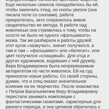
Еще несколько сеансов понадобилось бы ей,
чтобы закончить этюд, но снопы увезли (она
писала поле со снопами), работа
прекратилась, зато сохранилось живое
свидетельство ее метода. В работе над
живописью она стремилась к тому, чтобы на
холсте не было ни одного «фальшивого»
мазка. Так же разбирали и работы друзей:
этот кусок «зазвучал», значит получился, а
там и там – «фальшивит» или «белесит», или
цвет получился «слащавый». Для отца и
других художников, водивших с ней дружбу,
Вера Владимировна была непререкаемым
авторитетом по части живописи. Ей на суд
приносили новые работы. Со своей стороны,
думаю, что и отец оказал значительное
влияние на ее творчество. После знакомства
с Петром Васильевичем Веру Владимировну
перестали занимать композиции с
фантастическими сюжетами, характерные для
раннего периода, и она целиком обратилась к